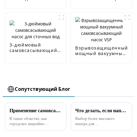
вод серии SP
насос для сточных
вод
3-дюймовый
Взрывозащищенный
самовсасывающий
мощный вакуумный
насос для сточных
самовсасывающий
вод
насос VSP
Сопутствующий Блог
Применение самовсасывающего насоса с высоким расходом для борьбы с наводнениями и дренажа
Что делать, если напор самовсасывающего насоса выбран слишком высоким?
В таких областях, как
Выбор более высокого
городское аварийно-
напора для
спасательное обслуживание,
самовсасывающего насоса не
борьба с засухами и
только потребляет