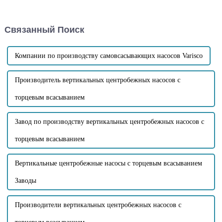
наводнениями, а также в
избыточную энергию, но
других областях, не только
также может повлиять на срок
требуется безопасность и
службы самовсасывающего
Связанный Поиск
удобство эксплуатации
насоса. Чтобы решить эту
насосов, но и увеличивается
ситуацию, сначала
спрос на производительность
предоставьте решение ...
насосов...
Компании по производству самовсасывающих насосов Varisco
Производитель вертикальных центробежных насосов с
торцевым всасыванием
Завод по производству вертикальных центробежных насосов с
торцевым всасыванием
Вертикальные центробежные насосы с торцевым всасыванием
Заводы
Производители вертикальных центробежных насосов с