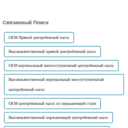
содержащие большое
насосов, которое в основном
количество примесей?
используется для очистки
Примеси необходимо
ситуаций, содержащих
учитывать, являются ли они
твердые частицы и сточные
Связанный Поиск
крупными твердыми
воды. Этот тип насоса
частицами или волокнистыми
обладает способностью
примесями...
самовсасывания и может
самовсасывать...
OEM Прямой центробежный насос
Высококачественный прямой центробежный насос
OEM вертикальный многоступенчатый центробежный насос
Высококачественный вертикальный многоступенчатый
центробежный насос
OEM-центробежный насос из нержавеющей стали
Высококачественный нержавеющий центробежный насос