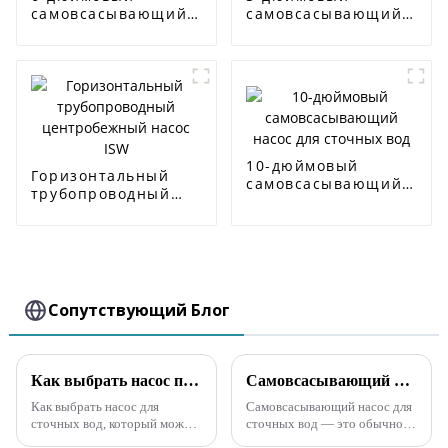
самовсасывающий
самовсасывающий
насос для сточных
насос для сточных
вод
вод
10-дюймовый
Горизонтальный
самовсасывающий
трубопроводный
насос для сточных
центробежный
вод
насос ISW
Сопутствующий Блог
Как выбрать насос при большом количестве примесей
Самовсасывающий насос для сточных вод в основном используется для очистки сточных вод, содержащих твердые частицы.
Как выбрать насос для
Самовсасывающий насос для
сточных вод, который может
сточных вод — это обычное
перекачивать сточные воды,
оборудование для водяных