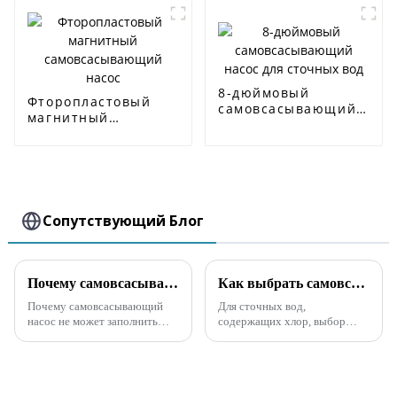
8-дюймовый
Фторопластовый
самовсасывающий
магнитный
насос для сточных
самовсасывающий
вод
насос
Сопутствующий Блог
Почему самовсасывающий насос не может закачать воду?
Как выбрать самовсасывающий насос для сред, содержащих Cl⁻
Почему самовсасывающий
Для сточных вод,
насос не может заполнить
содержащих хлор, выбор
воду? 1. Причины, по
материала насоса очень
которым самовсасывающий
важен, поскольку ионы
насос не может заполнить
хлорида могут вызвать
водуЕсли самовсасывающий
коррозию материала насоса.
насос испытывает
Ниже приведены некоторые