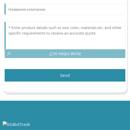
AI Helps Write
Send