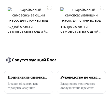
насос
насос ISW
8-дюймовый
10-дюймовый
самовсасывающий
самовсасывающий
насос для сточных
насос для сточных
вод
вод
Сопутствующий Блог
Применение самовсасывающего насоса с высоким расходом для борьбы с наводнениями и дренажа
Руководство по ежедневному техническому обслуживанию и ремонту самовсасывающего канализационного насоса
В таких областях, как
Ежедневное техническое
городское аварийно-
обслуживание и ремонт
спасательное обслуживание,
самовсасывающего
борьба с засухами и
канализационного насоса
наводнениями, а также в
имеют решающее значение, и
других областях, не только
ниже приведены
требуется безопасность и
соответствующие