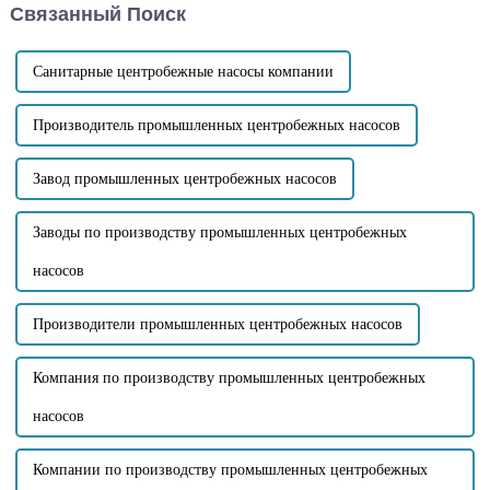
Связанный Поиск
удобство эксплуатации
рекомендации: Подготовка
насосов, но и увеличивается
перед техническим
спрос на производительность
обслуживанием: Перед
насосов...
техническим обслуживанием
Санитарные центробежные насосы компании
сначала отсоедините...
Производитель промышленных центробежных насосов
Завод промышленных центробежных насосов
Заводы по производству промышленных центробежных
насосов
Производители промышленных центробежных насосов
Компания по производству промышленных центробежных
насосов
Компании по производству промышленных центробежных