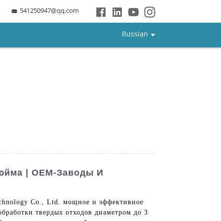
541250947@qq.com
Russian
юйма | OEM-Заводы И
chnology Co., Ltd. мощное и эффективное
обработки твердых отходов диаметром до 3