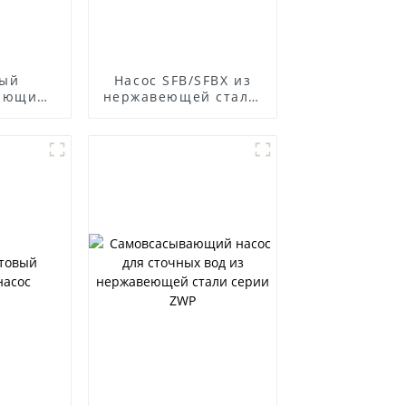
ный
Насос SFB/SFBX из
ающий
нержавеющей стали,
устойчивый к
коррозии