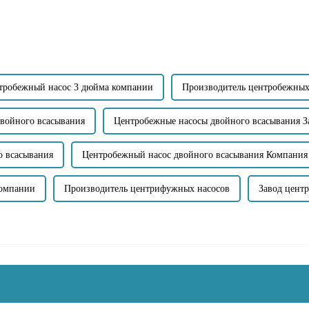
твердые частицы...
тробежный насос 3 дюйма компании
Производитель центробежных
двойного всасывания
Центробежные насосы двойного всасывания З
о всасывания
Центробежный насос двойного всасывания Компания
Компании
Производитель центрифужных насосов
Завод цент