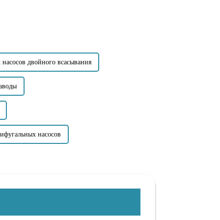
 насосов двойного всасывания
аводы
рифугальных насосов