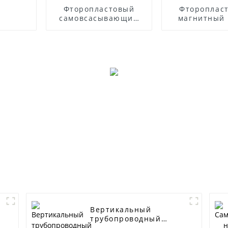
Фторопластовый
Фтороплас
самовсасывающий
магнитный 
насос
Вертикальный
трубопроводный
центробежный насос