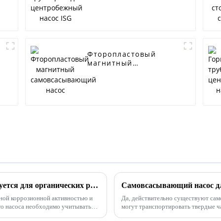
ISG
Фторопластовый
магнитный
самовсасывающий
насос
Какой самовсасывающий насос используется для органических растворителей?
ной коррозионной активностью и
Да, действительно существуют сам
о насоса необходимо учитывать
могут транспортировать твердые ч
сть: Корпус насоса и внутренние
перекачивания сточных вод или ка