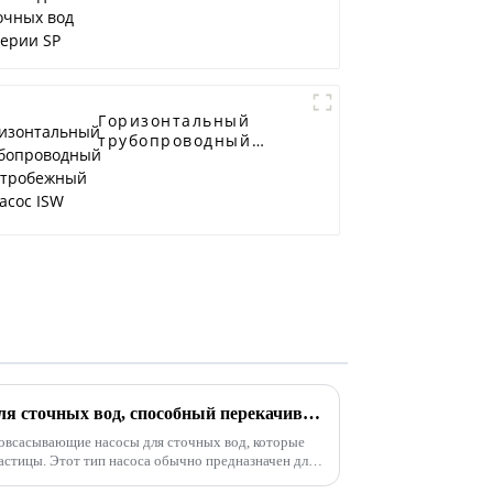
Горизонтальный
трубопроводный
центробежный насос
ISW
Самовсасывающий насос для сточных вод, способный перекачивать твердые частицы
овсасывающие насосы для сточных вод, которые
астицы. Этот тип насоса обычно предназначен для
нализационных вод, содержащих примеси, такие как