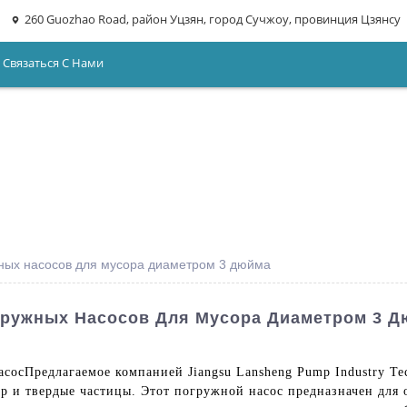
260 Guozhao Road, район Уцзян, город Сучжоу, провинция Цзянсу
Связаться С Нами
жных насосов для мусора диаметром 3 дюйма
гружных Насосов Для Мусора Диаметром 3 Д
асос
Предлагаемое компанией Jiangsu Lansheng Pump Industry Te
р и твердые частицы. Этот погружной насос предназначен для 