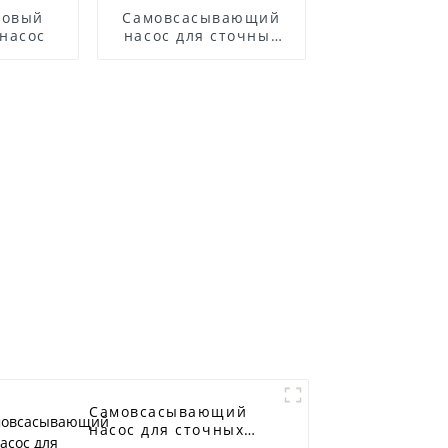
товый
Самовсасывающий
насос
насос для сточных
вод из нержавеющей
стали серии ZWP
Самовсасывающий
насос для сточных
вод серии SP