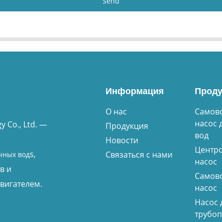
Send
Информация
Проду
О нас
Самов
насос 
 Co., Ltd. —
Продукция
вод
Новости
Центр
s,
Связаться с нами
чных вод
насос
в и
Самов
вигателем.
насос
Насос 
трубо