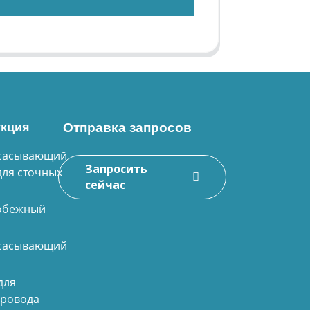
кция
Отправка запросов
сасывающий
Запросить
для сточных
сейчас
обежный
сасывающий
для
провода