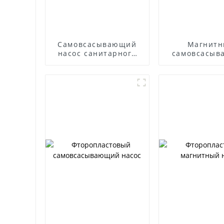
Самовсасывающий
Магнит
насос санитарного
самовсасыв
класса
насос