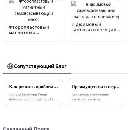
8-дюймовый
Фторопластовый
самовсасывающий
магнитный
насос для сточных
самовсасывающий
вод
насос
Сопутствующий Блог
Как решить проблему выбора высокого напора для самовсасывающего канализационного насоса
Преимущества и недостатки самовсасывающих насосов прямого и раздельного типа
Jiangsu Lansheng Pump
Как самовсасывающие
Industry Technology Co., Ltd.,
насосы с прямым
ведущая компания в насосной
подключением, так и
промышленности, нашла
самовсасывающие насосы
решение проблемы выбора
раздельного типа имеют свои
высокого напора для
преимущества и недостатки.
самовсасывающих
Преимущества
Связанный Поиск
канализационных насосов.
самовсасывающего насоса с