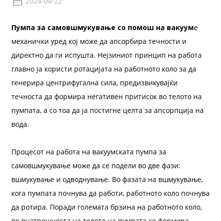
2024-04-22
Пумпа за самовшмукување со помош на вакуум
е
механички уред кој може да апсорбира течности и
директно да ги испушта. Нејзиниот принцип на работа
главно ја користи ротацијата на работното коло за да
генерира центрифугална сила, предизвикувајќи
течноста да формира негативен притисок во телото на
пумпата, а со тоа да ја постигне целта за апсорпција на
вода.
Процесот на работа на вакуумската пумпа за
самовшмукување може да се подели во две фази:
вшмукување и одводнување. Во фазата на вшмукување,
кога пумпата почнува да работи, работното коло почнува
да ротира. Поради големата брзина на работното коло,
во внатрешноста на телото на пумпата се формира