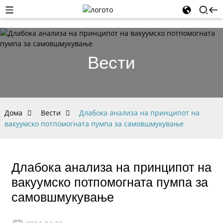
Вести
Дома
Вести
Длабока анализа на принципот на
вакуумско потпомогната пумпа за самовшмукување
Длабока анализа на принципот на
вакуумско потпомогната пумпа за
самовшмукување