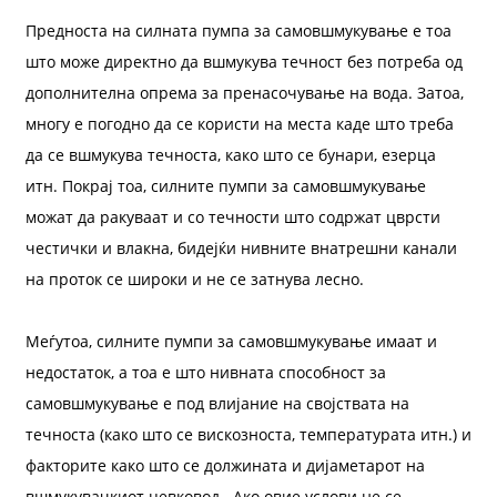
Предноста на силната пумпа за самовшмукување е тоа
што може директно да вшмукува течност без потреба од
дополнителна опрема за пренасочување на вода. Затоа,
многу е погодно да се користи на места каде што треба
да се вшмукува течноста, како што се бунари, езерца
итн. Покрај тоа, силните пумпи за самовшмукување
a
можат да ракуваат и со течности што содржат цврсти
честички и влакна, бидејќи нивните внатрешни канали
на проток се широки и не се затнува лесно.
Меѓутоа, силните пумпи за самовшмукување имаат и
недостаток, а тоа е што нивната способност за
самовшмукување е под влијание на својствата на
течноста (како што се вискозноста, температурата итн.) и
факторите како што се должината и дијаметарот на
вшмукувачкиот цевковод . Ако овие услови не се