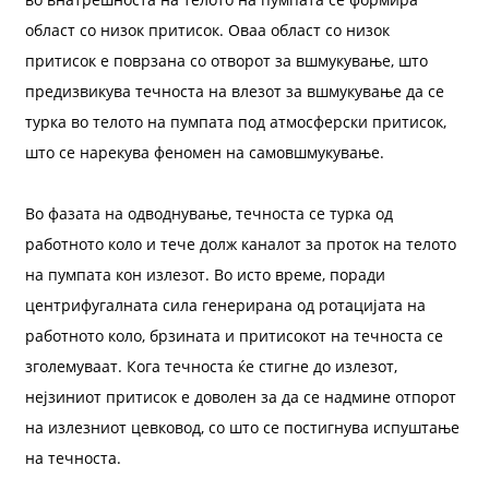
област со низок притисок. Оваа област со низок
притисок е поврзана со отворот за вшмукување, што
предизвикува течноста на влезот за вшмукување да се
турка во телото на пумпата под атмосферски притисок,
што се нарекува феномен на самовшмукување.
Во фазата на одводнување, течноста се турка од
работното коло и тече долж каналот за проток на телото
на пумпата кон излезот. Во исто време, поради
центрифугалната сила генерирана од ротацијата на
работното коло, брзината и притисокот на течноста се
зголемуваат. Кога течноста ќе стигне до излезот,
нејзиниот притисок е доволен за да се надмине отпорот
на излезниот цевковод, со што се постигнува испуштање
на течноста.