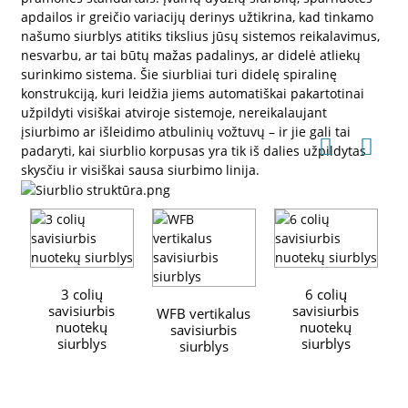
apdailos ir greičio variacijų derinys užtikrina, kad tinkamo
našumo siurblys atitiks tikslius jūsų sistemos reikalavimus,
nesvarbu, ar tai būtų mažas padalinys, ar didelė atliekų
surinkimo sistema. Šie siurbliai turi didelę spiralinę
konstrukciją, kuri leidžia jiems automatiškai pakartotinai
užpildyti visiškai atviroje sistemoje, nereikalaujant
įsiurbimo ar išleidimo atbulinių vožtuvų – ir jie gali tai
padaryti, kai siurblio korpusas yra tik iš dalies užpildytas
skysčiu ir visiškai sausa siurbimo linija.
3 colių
6 colių
savisiurbis
savisiurbis
WFB vertikalus
nuotekų
nuotekų
savisiurbis
siurblys
siurblys
siurblys