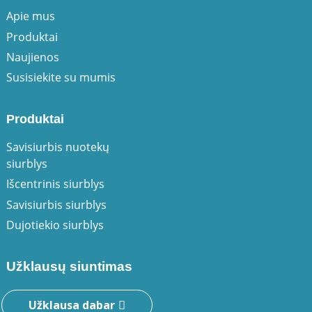
Apie mus
Produktai
Naujienos
Susisiekite su mumis
Produktai
Savisiurbis nuotekų
siurblys
Išcentrinis siurblys
Savisiurbis siurblys
Dujotiekio siurblys
Užklausų siuntimas
Užklausa dabar