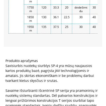
m
1750
120
33.3
20
dvidešimt
30
m
du
1850
130
36.1
22.5
30
40
m
1950
135
37.5
25
30
40
m
Produkto aprašymas
Savisiurbis nuotekų siurblys SP-4 yra mūsų naujausios
kartos produktų bazė, pagrįsta JAV technologijomis ir
amatais. Jis skirtas ekonomiškam ir be problemų darbui
tvarkant kietus skysčius ir srutas.
Savaime išsiurbianti išcentrinė SP serija yra pramoninių ir
nuotekų sistemų standartas. Dėl patvarios konstrukcijos ir
lengvai prižiūrimos konstrukcijos T serijos siurbliai tapo
pramonės standartais. Įvairių dydžių siurblių, sparnuotės