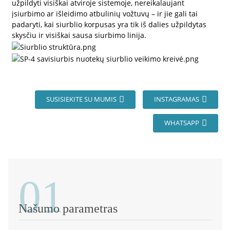
užpildyti visiškai atviroje sistemoje, nereikalaujant
įsiurbimo ar išleidimo atbulinių vožtuvų – ir jie gali tai
padaryti, kai siurblio korpusas yra tik iš dalies užpildytas
skysčiu ir visiškai sausa siurbimo linija.
SUSISIEKITE SU MUMIS
INSTAGRAMAS
WHATSAPP
01
Našumo parametras