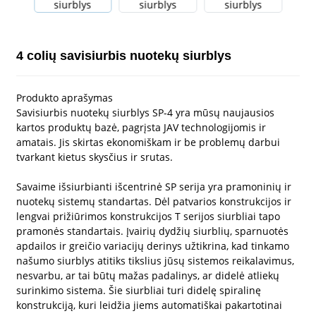
4 colių savisiurbis nuotekų siurblys
Produkto aprašymas
Savisiurbis nuotekų siurblys SP-4 yra mūsų naujausios
kartos produktų bazė, pagrįsta JAV technologijomis ir
amatais. Jis skirtas ekonomiškam ir be problemų darbui
tvarkant kietus skysčius ir srutas.
Savaime išsiurbianti išcentrinė SP serija yra pramoninių ir
nuotekų sistemų standartas. Dėl patvarios konstrukcijos ir
lengvai prižiūrimos konstrukcijos T serijos siurbliai tapo
pramonės standartais. Įvairių dydžių siurblių, sparnuotės
apdailos ir greičio variacijų derinys užtikrina, kad tinkamo
našumo siurblys atitiks tikslius jūsų sistemos reikalavimus,
nesvarbu, ar tai būtų mažas padalinys, ar didelė atliekų
surinkimo sistema. Šie siurbliai turi didelę spiralinę
konstrukciją, kuri leidžia jiems automatiškai pakartotinai