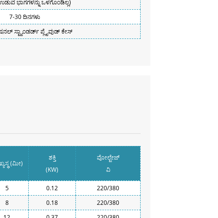
ಉಡುವ ಭಾಗಗಳನ್ನು ಒಳಗೊಂಡಿಲ್ಲ)
7-30 ದಿನಗಳು
ಷನಲ್ ಸ್ಟ್ಯಾಂಡರ್ಡ್ ಪ್ಲೈವುಡ್ ಕೇಸ್
ಶಕ್ತಿ
ವೋಲ್ಟೇಜ್
್ಯಸ್ಥ (ಮೀ)
(KW)
ವಿ
5
0.12
220/380
8
0.18
220/380
12
0.37
220/380