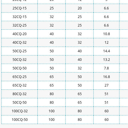
25CQ-15
25
20
6.6
32CQ-15
32
25
6.6
32CQ-25
32
25
6.6
40CQ-20
40
32
10.8
40CQ-32
40
32
12
50CQ-25
50
40
14.4
50CQ-32
50
40
13.2
50CQ-50
50
32
7.8
65CQ-25
65
50
16.8
65CQ-32
65
50
27
80CQ-32
80
65
51
50CQ-50
80
65
51
100CQ-32
100
80
60
100CQ-50
100
80
60