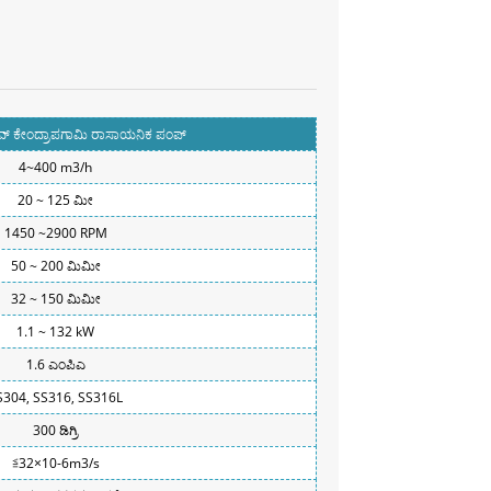
ಡ್ರೈವ್ ಕೇಂದ್ರಾಪಗಾಮಿ ರಾಸಾಯನಿಕ ಪಂಪ್
4~400 m3/h
20 ~ 125 ಮೀ
1450 ~2900 RPM
50 ~ 200 ಮಿಮೀ
32 ~ 150 ಮಿಮೀ
1.1 ~ 132 kW
1.6 ಎಂಪಿಎ
S304, SS316, SS316L
300 ಡಿಗ್ರಿ
≦32×10-6m3/s