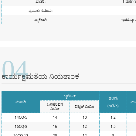
ಖಾತರಿ:
1 ವರ್ಷ (
ಪ್ರಮುಖ ಸಮಯ:
ಪ್ಯಾಕೇಜ್:
ಇಂಟರ್ನ್ಯಾ
04
ಕಾರ್ಯಕ್ಷಮತೆಯ ನಿಯತಾಂಕ
ಕ್ಯಾಲಿಬರ್
ಹರಿವು
ಮಾದರಿ
ಮುಖ
ಒಳಹರಿವಿನ
(m3/h)
ಔಟ್ಲೆಟ್ ಮಿಮೀ
ಮಿಮೀ
14CQ-5
14
10
1.2
16CQ-8
16
12
1.5
20CQ-12
20
12
3