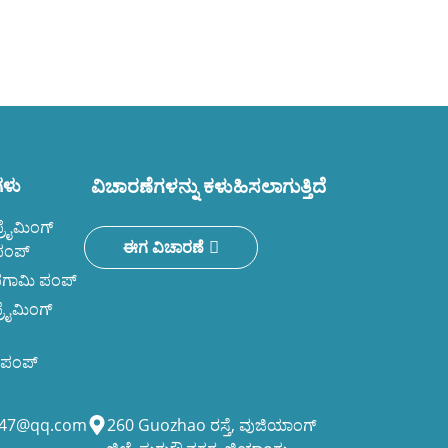
ಅಡ್ಡಲಾಗಿರುವ ಏಕ-ಹ
ಕೇಂದ್ರಾಪಗಾಮಿ ಪಂ
ಗಳು
ವಿಚಾರಣೆಗಳನ್ನು ಕಳುಹಿಸಲಾಗುತ್ತಿದೆ
್ರೈಮಿಂಗ್
ಈಗ ವಿಚಾರಣೆ
ಪಂಪ್
ಪಗಾಮಿ ಪಂಪ್
್ರೈಮಿಂಗ್
 ​​ಪಂಪ್
947@qq.com
260 Guozhao ರಸ್ತೆ, ವುಜಿಯಾಂಗ್