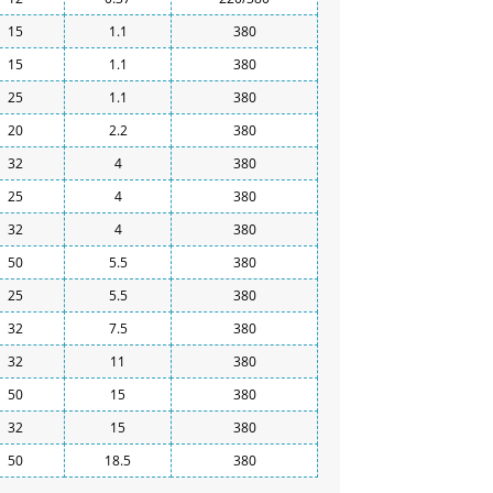
15
1.1
380
15
1.1
380
25
1.1
380
20
2.2
380
32
4
380
25
4
380
32
4
380
50
5.5
380
25
5.5
380
32
7.5
380
32
11
380
50
15
380
32
15
380
50
18.5
380