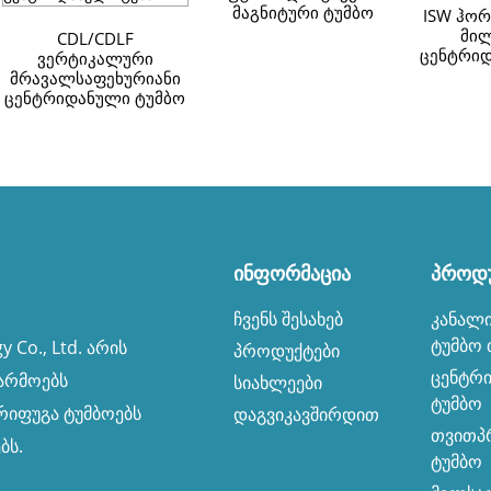
მაგნიტური ტუმბო
ISW ჰო
მილ
CDL/CDLF
ცენტრიდ
ვერტიკალური
მრავალსაფეხურიანი
ცენტრიდანული ტუმბო
ინფორმაცია
პროდუ
ჩვენს შესახებ
კანალი
ტუმბო 
 Co., Ltd. არის
პროდუქტები
ცენტრ
არმოებს
სიახლეები
ტუმბო
რიფუგა ტუმბოებს
დაგვიკავშირდით
თვითპრ
ბს.
ტუმბო