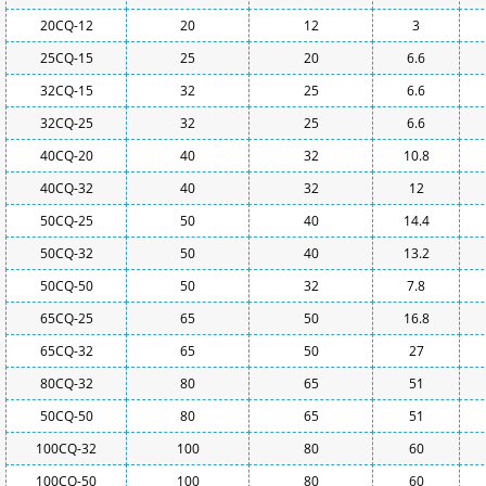
20CQ-12
20
12
3
25CQ-15
25
20
6.6
32CQ-15
32
25
6.6
32CQ-25
32
25
6.6
40CQ-20
40
32
10.8
40CQ-32
40
32
12
50CQ-25
50
40
14.4
50CQ-32
50
40
13.2
50CQ-50
50
32
7.8
65CQ-25
65
50
16.8
65CQ-32
65
50
27
80CQ-32
80
65
51
50CQ-50
80
65
51
100CQ-32
100
80
60
100CQ-50
100
80
60