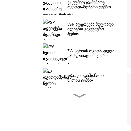
ვაკუუმით დამხმარე
თვითდამდნარი ტუმბო
VSP აფეთქება მდგრადი
ძლიერი ვაკუუმური
ტუმბო
ZW სერიის თვითნადუღი
კანალიზაციის ტუმბო
ZX თვითდამდნარი
წყლის ტუმბო
J სერიის კანალიზაციის
ტუმბო
CDL/CDLF ვერტიკალური
მრავალსაფეხურიანი
ცენტრიდანული ტუმბო