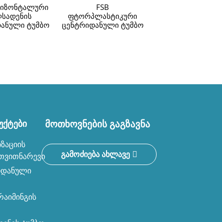
რიზონტალური
FSB
სადენის
ფტორპლასტიკური
ZS უჟანგავი ფოლ
ანული ტუმბო
ცენტრიდანული ტუმბო
ჰორიზონტალუ
ერთსაფეხურია
ცენტრიფუგა ტუ
ქტები
მოთხოვნების გაგზავნა
ზაციის
გამოძიება ახლავე
თვითნარევი
იდანული
აიმინგის