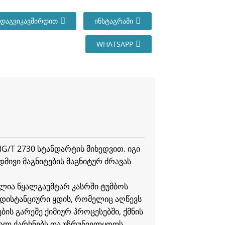
ᲓᲐᲒᲕᲘᲙᲐᲕᲨᲘᲠᲓᲘᲗ
ᲘᲜᲡᲢᲐᲒᲠᲐᲛᲘ
WHATSAPP
HG/T 2730 სტანდარტის მიხედვით. იგი
დმივი მაგნიტების მაგნიტურ ძრავას
ულია წყალგაუმტარ კასრში ტუმბოს
ი დისტანციური ყდის, რომელიც აღწევს
ს გარეშე ქიმიურ პროცესებში, ქმნის
ფალ ქარხნებს და უზრუნველყოფს