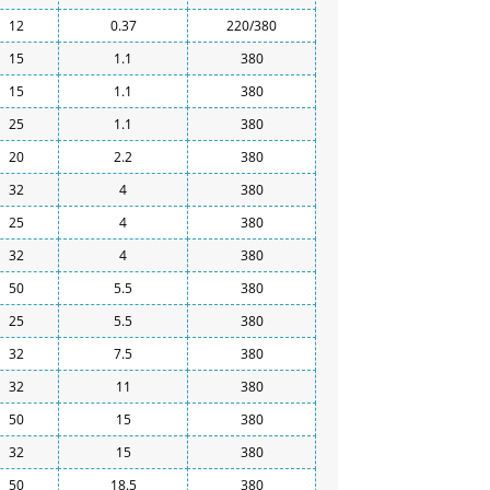
12
0.37
220/380
15
1.1
380
15
1.1
380
25
1.1
380
20
2.2
380
32
4
380
25
4
380
32
4
380
50
5.5
380
25
5.5
380
32
7.5
380
32
11
380
50
15
380
32
15
380
50
18.5
380