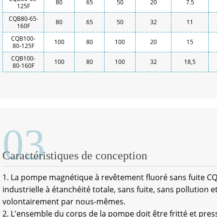
80
65
50
20
7.5
125F
CQB80-65-
80
65
50
32
11
160F
CQB100-
100
80
100
20
15
80-125F
CQB100-
100
80
100
32
18,5
80-160F
03
Caractéristiques de conception
1. La pompe magnétique à revêtement fluoré sans fuite C
industrielle à étanchéité totale, sans fuite, sans pollution 
volontairement par nous-mêmes.
2. L'ensemble du corps de la pompe doit être fritté et pre