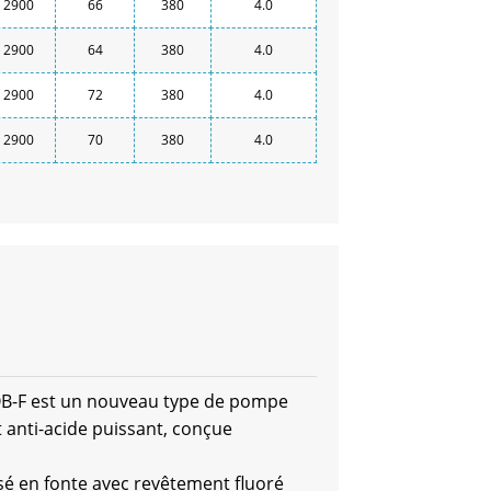
2900
66
380
4.0
2900
64
380
4.0
2900
72
380
4.0
2900
70
380
4.0
QB-F est un nouveau type de pompe
et anti-acide puissant, conçue
ssé en fonte avec revêtement fluoré