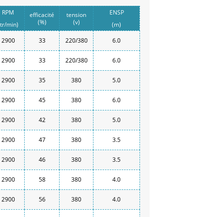
RPM
ENSP
efficacité
tension
(%)
(v)
(tr/min)
(m)
2900
33
220/380
6.0
2900
33
220/380
6.0
2900
35
380
5.0
2900
45
380
6.0
2900
42
380
5.0
2900
47
380
3.5
2900
46
380
3.5
2900
58
380
4.0
2900
56
380
4.0