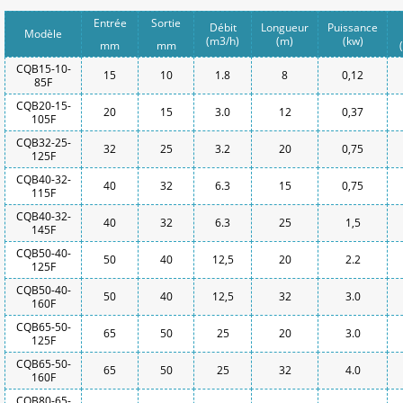
Entrée
Sortie
Débit
Longueur
Puissance
Modèle
(m3/h)
(m)
(kw)
mm
mm
CQB15-10-
15
10
1.8
8
0,12
85F
CQB20-15-
20
15
3.0
12
0,37
105F
CQB32-25-
32
25
3.2
20
0,75
125F
CQB40-32-
40
32
6.3
15
0,75
115F
CQB40-32-
40
32
6.3
25
1,5
145F
CQB50-40-
50
40
12,5
20
2.2
125F
CQB50-40-
50
40
12,5
32
3.0
160F
CQB65-50-
65
50
25
20
3.0
125F
CQB65-50-
65
50
25
32
4.0
160F
CQB80-65-