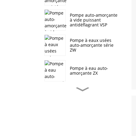
Pompe auto-amorçante
à vide puissant
antidéflagrant VSP
Pompe à eaux usées
auto-amorçante série
ZW
Pompe à eau auto-
amorçante ZX
Pompe à eaux usées
auto-amorçante série J
Pompe centrifuge
multicellulaire verticale
CDL/ CDLF