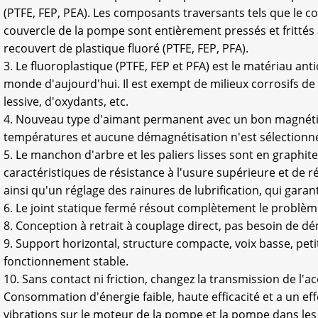
(PTFE, FEP, PEA). Les composants traversants tels que le co
couvercle de la pompe sont entièrement pressés et frittés à
recouvert de plastique fluoré (PTFE, FEP, PFA).
3. Le fluoroplastique (PTFE, FEP et PFA) est le matériau anti
monde d'aujourd'hui. Il est exempt de milieux corrosifs de
lessive, d'oxydants, etc.
4. Nouveau type d'aimant permanent avec un bon magnéti
températures et aucune démagnétisation n'est sélectionn
5. Le manchon d'arbre et les paliers lisses sont en graphi
caractéristiques de résistance à l'usure supérieure et de 
ainsi qu'un réglage des rainures de lubrification, qui garan
6. Le joint statique fermé résout complètement le problème
8. Conception à retrait à couplage direct, pas besoin de dém
9. Support horizontal, structure compacte, voix basse, peti
fonctionnement stable.
10. Sans contact ni friction, changez la transmission de l'
Consommation d'énergie faible, haute efficacité et a un ef
vibrations sur le moteur de la pompe et la pompe dans les 