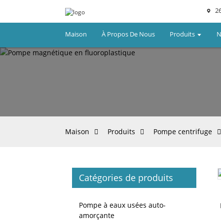
26
Maison
À Propos De Nous
Produits
N
Maison
Produits
Pompe centrifuge
Catégories de produits
Loading...
Loading...
Pompe à eaux usées auto-
amorçante