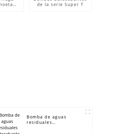
onoetapa
de la serie Super T
xidable
Bomba de aguas
residuales
autocebante de 6
pulgadas