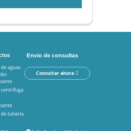
ctos
Envío de consultas
de aguas
Consultar ahora
les
bante
centrífuga
bante
de tubería