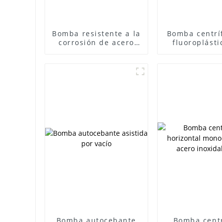
Bomba resistente a la
Bomba centrí
corrosión de acero
fluoroplásti
inoxidable SFB/SFBX
Bomba autocebante
Bomba cent