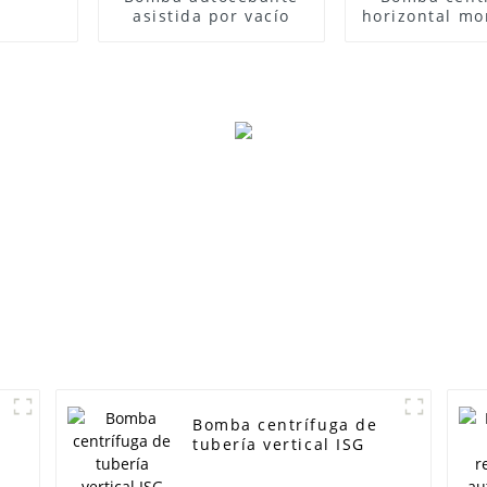
asistida por vacío
horizontal m
de acero ino
ZS
Bomba centrífuga de
tubería vertical ISG