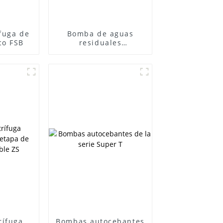
fuga de
Bomba de aguas
co FSB
residuales
autocebante de acero
inoxidable serie ZWP
rífuga
Bombas autocebantes