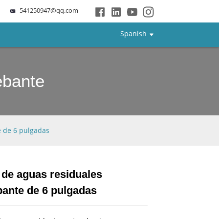
541250947@qq.com
Spanish
ebante
 de 6 pulgadas
de aguas residuales
Loading...
Loading...
Loading...
Loading...
ante de 6 pulgadas