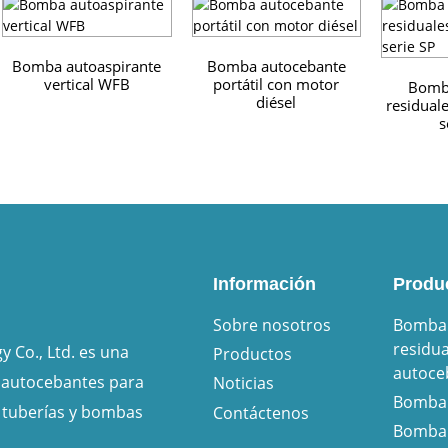
Bomba autoaspirante
Bomba autocebante
vertical WFB
portátil con motor
Bomb
diésel
residual
s
Información
Produ
Sobre nosotros
Bomba 
residua
 Co., Ltd. es una
Productos
autoce
 autocebantes para
Noticias
Bomba 
 tuberías y bombas
Contáctenos
Bomba