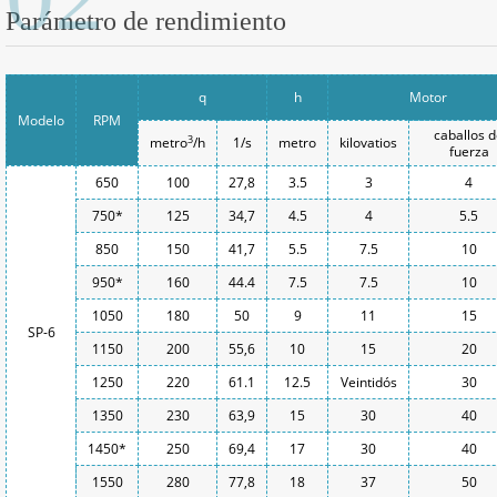
Parámetro de rendimiento
q
h
Motor
Modelo
RPM
caballos 
3
metro
/h
1/s
metro
kilovatios
fuerza
650
100
27,8
3.5
3
4
750*
125
34,7
4.5
4
5.5
850
150
41,7
5.5
7.5
10
950*
160
44.4
7.5
7.5
10
1050
180
50
9
11
15
SP-6
1150
200
55,6
10
15
20
1250
220
61.1
12.5
Veintidós
30
1350
230
63,9
15
30
40
1450*
250
69,4
17
30
40
1550
280
77,8
18
37
50