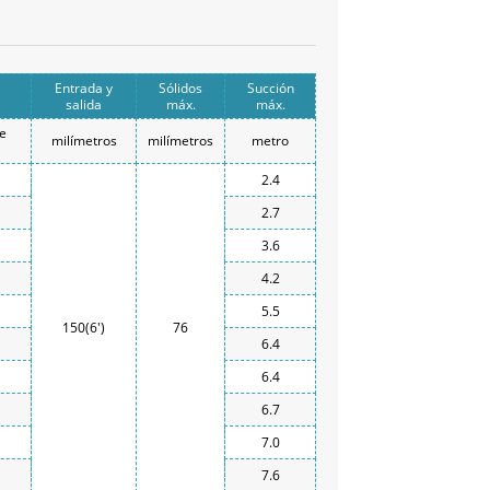
Entrada y
Sólidos
Succión
salida
máx.
máx.
de
milímetros
milímetros
metro
2.4
2.7
3.6
4.2
5.5
150(6')
76
6.4
6.4
6.7
7.0
7.6