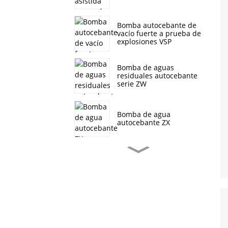
Bomba autocebante de
vacío fuerte a prueba de
explosiones VSP
Bomba de aguas
residuales autocebante
serie ZW
Bomba de agua
autocebante ZX
Bomba de aguas
residuales autocebante
serie J
Bomba centrífuga
multietapa vertical
CDL/CDLF