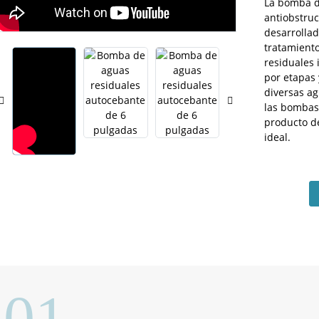
La bomba d
Loading...
Loading...
antiobstruc
desarrollad
tratamient
residuales 
por etapas 
diversas ag
las bombas
producto d
ideal.
01