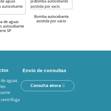
Bomba autocebante
asistida por vacío
a de aguas
Bomba de agua
es autocebante
residuales autoceb
erie SP
de 3 pulgadas
ctos
Envío de consultas
de aguas
Consulta ahora
les
bante
centrífuga