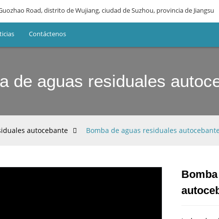
Guozhao Road, distrito de Wujiang, ciudad de Suzhou, provincia de Jiangsu
icias
Contáctenos
 de aguas residuales autoc
iduales autocebante
Bomba de aguas residuales autocebante
Bomba 
autoceb