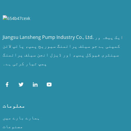
Jiangsu Lansheng Pump Industry Co., Ltd. ایک پیشہ ور
کمپنی ہے جو سیلف پرائمنگ سیوریج پمپ، پائپ لائن
سینٹری فیوگل پمپ، اور ڈیزل انجن سیلف پرائمنگ
پمپ تیار کرتی ہے۔
معلومات
ہمارے بارے میں
مصنوعات