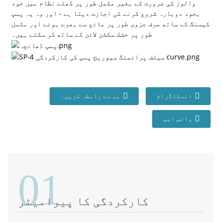
والوز کی ضرورت کے بغیر مکمل طور پر کھلے نظام میں خود
بخود دوبارہ شروع کرنے کی اجازت دیتا ہے - اور وہ یہ پمپ
کیسنگ کے ساتھ صرف جزوی طور پر مائع سے بھرے ہوئے اور مکمل
طور پر خشک سکشن لائن کے ساتھ کر سکتے ہیں۔
انسٹاگرام
ہم سے رابطہ کریں۔
واٹس ایپ
01
کارکردگی کا پیرامیٹر