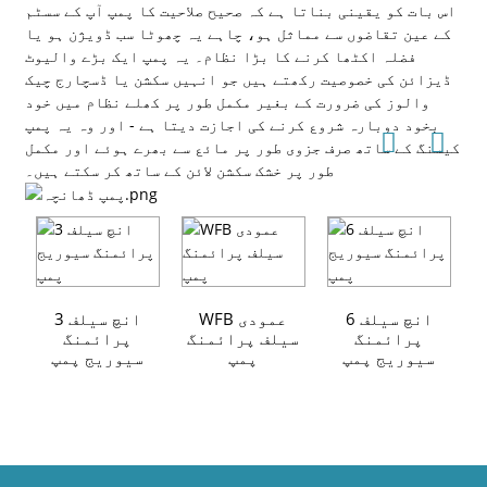
اس بات کو یقینی بناتا ہے کہ صحیح صلاحیت کا پمپ آپ کے سسٹم
کے عین تقاضوں سے مماثل ہو، چاہے یہ چھوٹا سب ڈویژن ہو یا
فضلہ اکٹھا کرنے کا بڑا نظام۔ یہ پمپ ایک بڑے والیوٹ
ڈیزائن کی خصوصیت رکھتے ہیں جو انہیں سکشن یا ڈسچارج چیک
والوز کی ضرورت کے بغیر مکمل طور پر کھلے نظام میں خود
بخود دوبارہ شروع کرنے کی اجازت دیتا ہے - اور وہ یہ پمپ
کیسنگ کے ساتھ صرف جزوی طور پر مائع سے بھرے ہوئے اور مکمل
طور پر خشک سکشن لائن کے ساتھ کر سکتے ہیں۔
6 انچ سیلف
WFB عمودی
3 انچ سیلف
پرائمنگ
سیلف پرائمنگ
پرائمنگ
سیوریج پمپ
پمپ
سیوریج پمپ