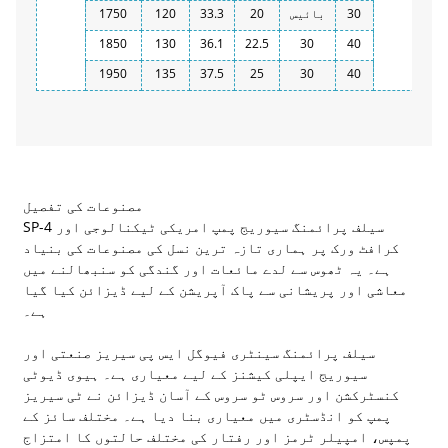
30
بائیس
20
33.3
120
1750
1850
130
36.1
22.5
30
40
1950
135
37.5
25
30
40
مصنوعات کی تفصیل
SP-4 سیلف پرائمنگ سیوریج پمپ امریکی ٹیکنالوجی اور
کرافٹ ورک پر ہماری تازہ ترین نسل کی مصنوعات کی بنیاد
ہے۔ یہ ٹھوس سے لدے مائعات اور گندگی کو سنبھالنے میں
معاشی اور پریشانی سے پاک آپریشن کے لیے ڈیزائن کیا گیا
ہے۔
سیلف پرائمنگ سینٹری فیوگل ایس پی سیریز صنعتی اور
سیوریج ایپلی کیشنز کے لیے معیاری ہے۔ ہیوی ڈیوٹی
کنسٹرکشن اور سروس ٹو سروس کے آسان ڈیزائن نے ٹی سیریز
پمپ کو انڈسٹری میں معیاری بنا دیا ہے۔ مختلف سائز کے
پمپس، امپیلر ٹرمز اور رفتار کی مختلف حالتوں کا امتزاج