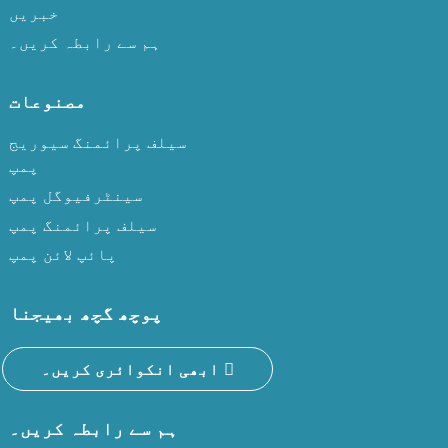
خبریں
ہم سے رابطہ کریں۔
مصنوعات
سیلف پرائمنگ سیوریج
پمپ
سینٹرفیوگل پمپ
سیلف پرائمنگ پمپ
پائپ لائن پمپ
پوچھ گچھ بھیجنا
ابھی انکوائری کریں۔
ہم سے رابطہ کریں۔