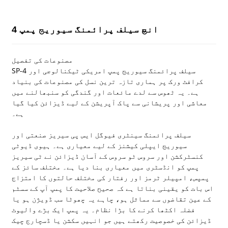
4 انچ سیلف پرائمنگ سیوریج پمپ
مصنوعات کی تفصیل
SP-4 سیلف پرائمنگ سیوریج پمپ امریکی ٹیکنالوجی اور
کرافٹ ورک پر ہماری تازہ ترین نسل کی مصنوعات کی بنیاد
ہے۔ یہ ٹھوس سے لدے مائعات اور گندگی کو سنبھالنے میں
معاشی اور پریشانی سے پاک آپریشن کے لیے ڈیزائن کیا گیا
ہے۔
سیلف پرائمنگ سینٹری فیوگل ایس پی سیریز صنعتی اور
سیوریج ایپلی کیشنز کے لیے معیاری ہے۔ ہیوی ڈیوٹی
کنسٹرکشن اور سروس ٹو سروس کے آسان ڈیزائن نے ٹی سیریز
پمپ کو انڈسٹری میں معیاری بنا دیا ہے۔ مختلف سائز کے
پمپس، امپیلر ٹرمز اور رفتار کی مختلف حالتوں کا امتزاج
اس بات کو یقینی بناتا ہے کہ صحیح صلاحیت کا پمپ آپ کے سسٹم
کے عین تقاضوں سے مماثل ہو، چاہے یہ چھوٹا سب ڈویژن ہو یا
فضلہ اکٹھا کرنے کا بڑا نظام۔ یہ پمپ ایک بڑے والیوٹ
ڈیزائن کی خصوصیت رکھتے ہیں جو انہیں سکشن یا ڈسچارج چیک