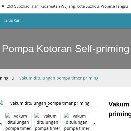
260 Guozhao Jalan, Kacamatan Wujiang, Kota Suzhou, Propinsi Jiangsu
Taros Kami
Pompa Kotoran Self-priming
ming
Vakum ditulungan pompa timer priming
Vakum 
Loading...
Loading...
primin