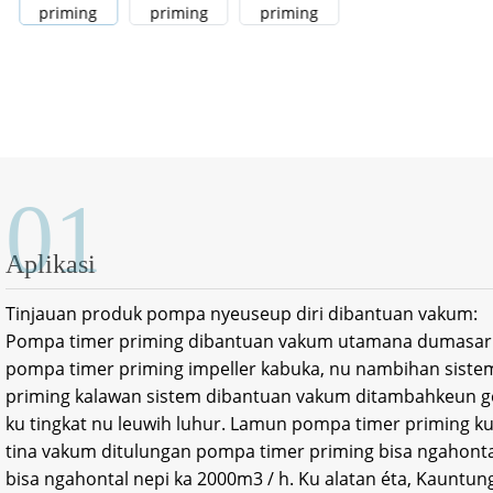
01
Aplikasi
Tinjauan produk pompa nyeuseup diri dibantuan vakum:
Pompa timer priming dibantuan vakum utamana dumasar 
pompa timer priming impeller kabuka, nu nambihan siste
priming kalawan sistem dibantuan vakum ditambahkeun geu
ku tingkat nu leuwih luhur. Lamun pompa timer priming ku
tina vakum ditulungan pompa timer priming bisa ngahontal
bisa ngahontal nepi ka 2000m3 / h. Ku alatan éta, Kauntu