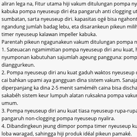
aliran lega na, Fitur utama hiji vakum ditulungan pompa 
kabuka pompa nyeuseup diri éta pangaruh anti clogging 
sumbatan, sarta nyeuseup diri. kapasitas ogé bisa ngahon
ngandung jumlah badag lebu, eta disarankeun pikeun mili
timer nyeuseup kalawan impeller kabuka.
Parentah pikeun ngagunakeun vakum ditulungan pompa ny
1. Sateuacan ngamimitian pompa nyeuseup diri anu kuat, 
nyumponan kabutuhan sajumlah ageung pangguna: pompa 
dianggurkeun.
2. Pompa nyeuseup diri anu kuat gaduh waktos nyeuseup d
cai bahkan upami aya gangguan dina sistem vakum. Sanaja
diperpanjang ka dina 2-5 menit saméméh caina bisa disc
sakabéh sistem keur lumpuh alatan ruksakna pompa vaku
umum.
3. Pompa nyeuseup diri anu kuat tiasa nyeuseup rupa-rup
pangaruh non-clogging pompa nyeuseup nyalira.
4. Dibandingkeun jeung diimpor pompa timer nyeuseup ku
loba waragad, sahingga hiji produk idéal pikeun pamaké.