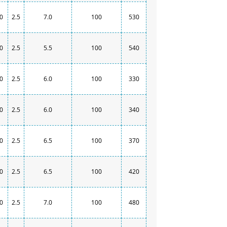
0
2.5
7.0
100
530
0
2.5
5.5
100
540
0
2.5
6.0
100
330
0
2.5
6.0
100
340
0
2.5
6.5
100
370
0
2.5
6.5
100
420
0
2.5
7.0
100
480