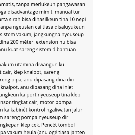
tomatis, tanpa merlukeun pangawasan
ga disadvantage mimiti manual tur
ta sirah bisa dihasilkeun tina 10 nepi
tanpa ngeusian cai tiasa disaluyukeun
 sistem vakum, jangkungna nyeuseup
 dina 200 méter. extension nu bisa
nu kuat sareng sistem dibantuan
 vakum utamina diwangun ku
 cair, klep knalpot, sareng
ng pipa, anu dipasang dina diri.
knalpot, anu dipasang dina inlet
ungkeun ka port nyeuseup tina klep
nsor tingkat cair, motor pompa
ka kabinét kontrol ngaliwatan jalur
kum sareng pompa nyeuseup diri
engkepan klep cek. Pencét tombol
pa vakum heula (anu ogé tiasa janten