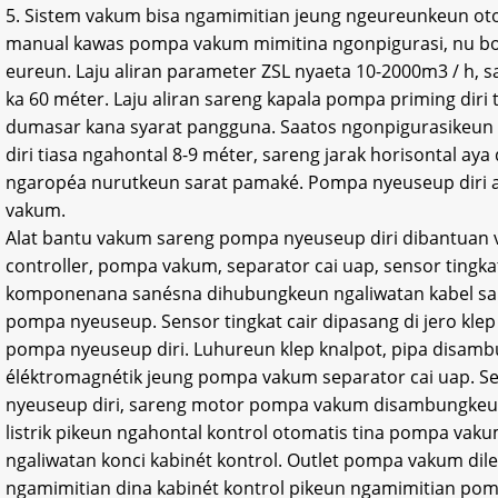
5. Sistem vakum bisa ngamimitian jeung ngeureunkeun o
manual kawas pompa vakum mimitina ngonpigurasi, nu bo
eureun. Laju aliran parameter ZSL nyaeta 10-2000m3 / h, sar
ka 60 méter. Laju aliran sareng kapala pompa priming diri 
dumasar kana syarat pangguna. Saatos ngonpigurasikeun
diri tiasa ngahontal 8-9 méter, sareng jarak horisontal aya
ngaropéa nurutkeun sarat pamaké. Pompa nyeuseup diri a
vakum.
Alat bantu vakum sareng pompa nyeuseup diri dibantuan
controller, pompa vakum, separator cai uap, sensor tingkat
komponenana sanésna dihubungkeun ngaliwatan kabel sare
pompa nyeuseup. Sensor tingkat cair dipasang di jero klep 
pompa nyeuseup diri. Luhureun klep knalpot, pipa disamb
éléktromagnétik jeung pompa vakum separator cai uap. Se
nyeuseup diri, sareng motor pompa vakum disambungkeun 
listrik pikeun ngahontal kontrol otomatis tina pompa va
ngaliwatan konci kabinét kontrol. Outlet pompa vakum dil
ngamimitian dina kabinét kontrol pikeun ngamimitian pom