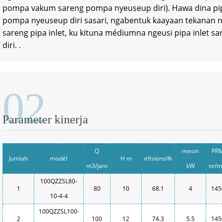
pompa vakum sareng pompa nyeuseup diri). Hawa dina pip
pompa nyeuseup diri sasari, ngabentuk kaayaan tekanan 
sareng pipa inlet, ku kituna médiumna ngeusi pipa inle
diri. .
02
Parameter kinerja
Q
mesin
PR
Jumlah
modél
H m
efisiensi%
m3/jam
kW
nr/m
100QZZSL80-
1
80
10
68.1
4
145
10-4-4
100QZZSL100-
2
100
12
74.3
5.5
145