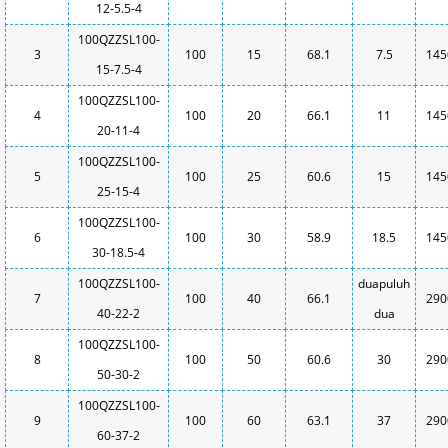
12-5.5-4
100QZZSL100-
3
100
15
68.1
7.5
145
15-7.5-4
100QZZSL100-
4
100
20
66.1
11
145
20-11-4
100QZZSL100-
5
100
25
60.6
15
145
25-15-4
100QZZSL100-
6
100
30
58.9
18.5
145
30-18.5-4
100QZZSL100-
duapuluh
7
100
40
66.1
290
40-22-2
dua
100QZZSL100-
8
100
50
60.6
30
290
50-30-2
100QZZSL100-
9
100
60
63.1
37
290
60-37-2