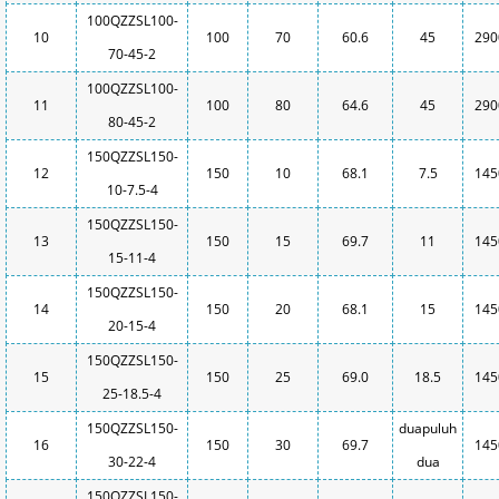
100QZZSL100-
10
100
70
60.6
45
290
70-45-2
100QZZSL100-
11
100
80
64.6
45
290
80-45-2
150QZZSL150-
12
150
10
68.1
7.5
145
10-7.5-4
150QZZSL150-
13
150
15
69.7
11
145
15-11-4
150QZZSL150-
14
150
20
68.1
15
145
20-15-4
150QZZSL150-
15
150
25
69.0
18.5
145
25-18.5-4
150QZZSL150-
duapuluh
16
150
30
69.7
145
30-22-4
dua
150QZZSL150-