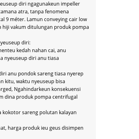
nyeuseup diri ngagunakeun impeller
utamana atra, tanpa fenomena
tal 9 méter. Lamun conveying cair low
h hiji vakum ditulungan produk pompa
euseup diri:
henteu kedah nahan cai, anu
nyeuseup diri anu tiasa
iri anu pondok sareng tiasa nyerep
n kitu, waktu nyeuseup bisa
harged, Ngahindarkeun konsekuensi
m dina produk pompa centrifugal
a kokotor sareng polutan kalayan
at, harga produk ieu geus disimpen