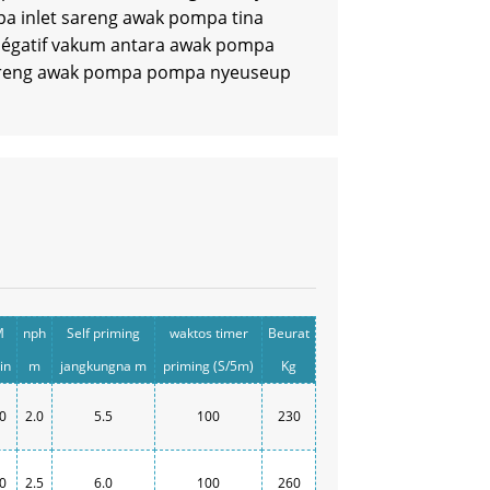
a inlet sareng awak pompa tina
négatif vakum antara awak pompa
t sareng awak pompa pompa nyeuseup
M
nph
Self priming
waktos timer
Beurat
in
m
jangkungna m
priming (S/5m)
Kg
0
2.0
5.5
100
230
0
2.5
6.0
100
260