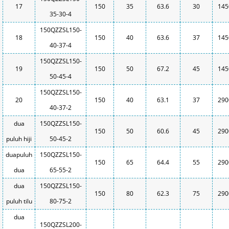
17
150
35
63.6
30
145
35-30-4
150QZZSL150-
18
150
40
63.6
37
145
40-37-4
150QZZSL150-
19
150
50
67.2
45
145
50-45-4
150QZZSL150-
20
150
40
63.1
37
290
40-37-2
dua
150QZZSL150-
150
50
60.6
45
290
puluh hiji
50-45-2
duapuluh
150QZZSL150-
150
65
64.4
55
290
dua
65-55-2
dua
150QZZSL150-
150
80
62.3
75
290
puluh tilu
80-75-2
dua
150QZZSL200-