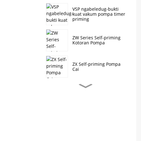
VSP ngabeledug-bukti
kuat vakum pompa timer
priming
ZW Series Self-priming
Kotoran Pompa
ZX Self-priming Pompa
Cai
J Series Self-Priming
Kotoran Pompa
CDL / CDLF nangtung
pompa centrifugal
multistage