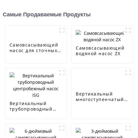
Самые Продаваемые Продукты
Самовсасывающий
Самовсасывающий
насос для сточных
водяной насос ZX
вод серии J
Вертикальный
многоступенчатый
Вертикальный
центробежный
трубопроводный
насос CDL/CDLF
центробежный
насос ISG