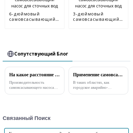
6-дюймовый
3-дюймовый
самовсасывающий
самовсасывающий
насос для сточных
насос для сточных
вод
вод
Сопутствующий Блог
На какое расстояние может всасывать самовсасывающий насос для сточных вод?
Применение самовсасывающего насоса с высоким расходом для борьбы с наводнениями и дренажа
Производительность
В таких областях, как
самовсасывающего насоса
городское аварийно-
включает вертикальную
спасательное обслуживание,
высоту самовсасывания и
борьба с засухами и
горизонтальное расстояние
наводнениями, а также в
самовсасывания. Обычно мы
других областях, не только
называем вертикальную
требуется безопасность и
Связанный Поиск
высоту высотой всасывания,
удобство эксплуатации
но горизонтальное
насосов, но и увеличивается
расстояние...
спрос на производительность
насосов...