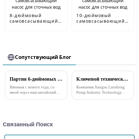
8-дюймовый
10-дюймовый
самовсасывающий
самовсасывающий
насос для сточных
насос для сточных
вод
вод
Сопутствующий Блог
Партия 6-дюймовых самовсасывающих канализационных насосов отправляется в Сингапур
Ключевой технический анализ насосов для предотвращения наводнений и аварийных ситуаций
Начиная с нового года, со
Компания Jiangsu Lansheng
мной через наш китайский
Pump Industry Technology
офис связалась компания из
Co., Ltd. недавно объявила о
Сингапура, которая
запуске новой линейки
специализируется на продаже
аварийных специальных
и аренде мобильных
насосов. Эти насосы
дренажных насосов, с
предназначены для
Связанный Поиск
предложением срочно
эффективного устранения
закупить партию 6-дюймовых
аварийных ситуа...
...