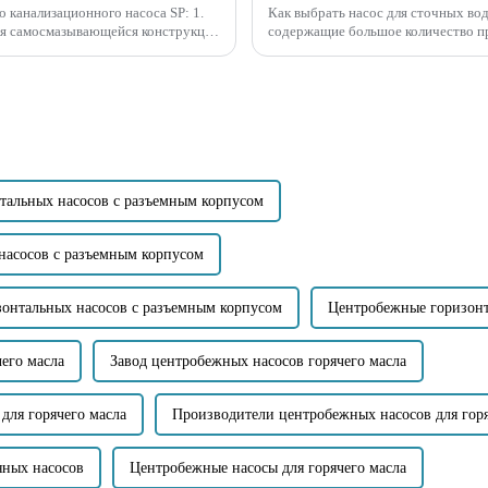
канализационного насоса SP: 1.
Как выбрать насос для сточных во
ря самосмазывающейся конструкции
содержащие большое количество п
кивать воду в ...
являются ли они крупными твердым
тальных насосов с разъемным корпусом
насосов с разъемным корпусом
онтальных насосов с разъемным корпусом
Центробежные горизонт
его масла
Завод центробежных насосов горячего масла
для горячего масла
Производители центробежных насосов для горя
яных насосов
Центробежные насосы для горячего масла