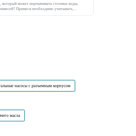
д, который может перекачивать сточные воды,
римесей? Примеси необходимо учитывать,
и частицами или волокнистыми примесями...
альные насосы с разъемным корпусом
чего масла