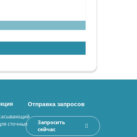
кция
Отправка запросов
сасывающий
Запросить
для сточных
сейчас