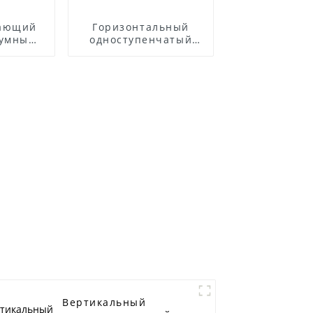
вающий
Горизонтальный
уумным
одноступенчатый
лем
центробежный насос
из нержавеющей
стали ZS
Вертикальный