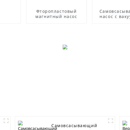
Фторопластовый
Самовсасы
магнитный насос
насос с вак
усилите
Самовсасывающий