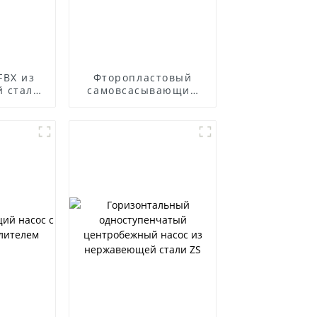
FBX из
Фторопластовый
 стали,
самовсасывающий
ый к
насос
ии