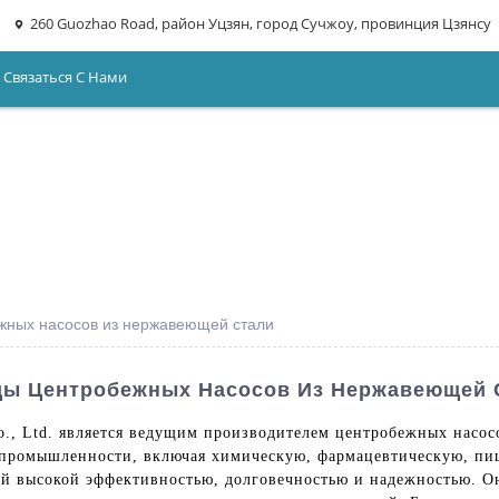
260 Guozhao Road, район Уцзян, город Сучжоу, провинция Цзянсу
Связаться С Нами
ежных насосов из нержавеющей стали
ды Центробежных Насосов Из Нержавеющей 
 Co., Ltd. является ведущим производителем центробежных нас
 промышленности, включая химическую, фармацевтическую, п
ей высокой эффективностью, долговечностью и надежностью. О