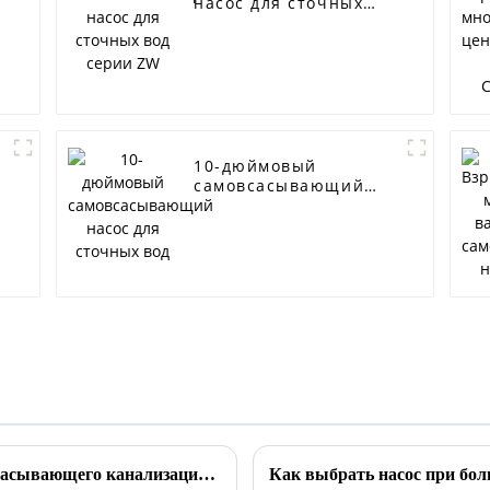
насос для сточных
вод серии ZW
10-дюймовый
самовсасывающий
насос для сточных
вод
Преимущества незасоряющегося самовсасывающего канализационного насоса SP
Как выбрать насос при бо