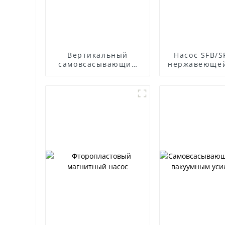
Вертикальный
Насос SFB/S
самовсасывающий
нержавеющей
насос WFB
устойчив
корроз