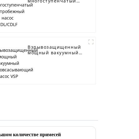
многоступенчатый
центробежный насос
CDL/CDLF
Взрывозащищенный
мощный вакуумный
самовсасывающий
насос VSP
льшом количестве примесей