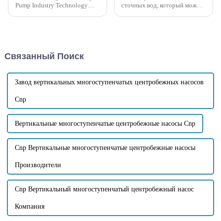
Pump Industry Technology
сточных вод, который может
Co., Ltd. недавно объявила о
перекачивать сточные воды,
запуске новой линейки
содержащие большое
аварийных специальных
количество примесей?
насосов. Эти насосы
Примеси необходимо
предназначены для
учитывать, являются ли они
Связанный Поиск
эффективного устранения
крупными твердыми
аварийных ситуа...
частицами или волокнистыми
примесями...
Завод вертикальных многоступенчатых центробежных насосов
Cnp
Вертикальные многоступенчатые центробежные насосы Cnp
Cnp Вертикальные многоступенчатые центробежные насосы
Производители
Cnp Вертикальный многоступенчатый центробежный насос
Компания