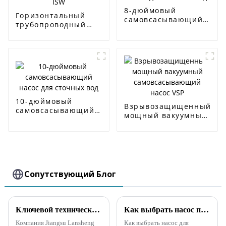
8-дюймовый
Горизонтальный
самовсасывающий
трубопроводный
насос для сточных
центробежный
вод
насос ISW
10-дюймовый
Взрывозащищенный
самовсасывающий
мощный вакуумный
насос для сточных
самовсасывающий
вод
насос VSP
Сопутствующий Блог
Ключевой технический анализ насосов для предотвращения наводнений и аварийных ситуаций
Как выбрать насос при большом количестве примесей
Компания Jiangsu Lansheng
Как выбрать насос для