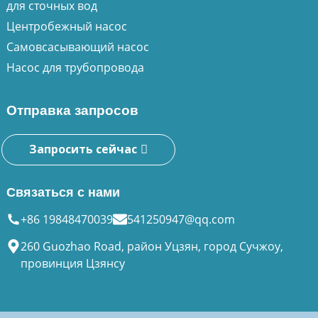
для сточных вод
Центробежный насос
Самовсасывающий насос
Насос для трубопровода
Отправка запросов
Запросить сейчас
Связаться с нами
+86 19848470039
541250947@qq.com
260 Guozhao Road, район Уцзян, город Сучжоу,
провинция Цзянсу