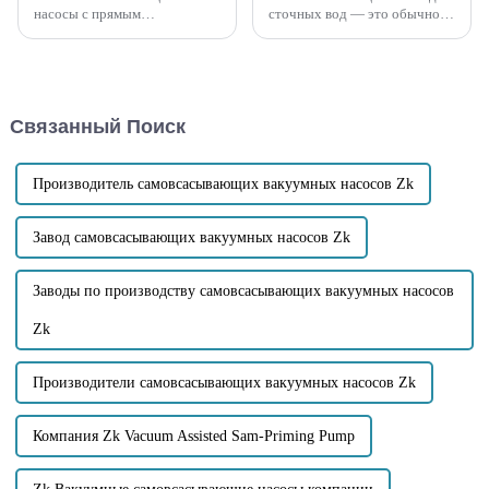
насосы с прямым
сточных вод — это обычное
подключением, так и
оборудование для водяных
самовсасывающие насосы
насосов, которое в основном
раздельного типа имеют свои
используется для очистки
преимущества и недостатки.
ситуаций, содержащих
Преимущества
твердые частицы и сточные
Связанный Поиск
самовсасывающего насоса с
воды. Этот тип насоса
прямым подключением
обладает способностью
включают: Компактная
самовсасывания и может
конструкция...
самовсасывать...
Производитель самовсасывающих вакуумных насосов Zk
Завод самовсасывающих вакуумных насосов Zk
Заводы по производству самовсасывающих вакуумных насосов
Zk
Производители самовсасывающих вакуумных насосов Zk
Компания Zk Vacuum Assisted Sam-Priming Pump