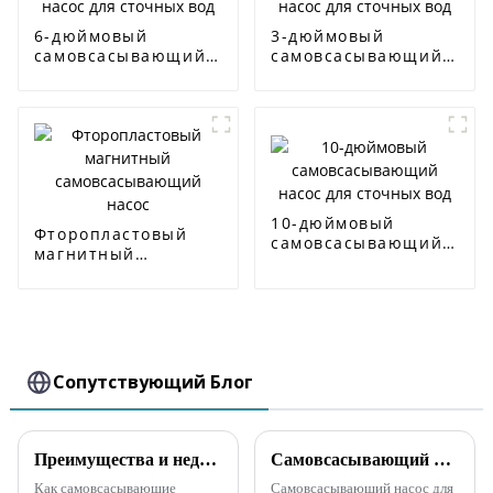
6-дюймовый
3-дюймовый
самовсасывающий
самовсасывающий
насос для сточных
насос для сточных
вод
вод
10-дюймовый
Фторопластовый
самовсасывающий
магнитный
насос для сточных
самовсасывающий
вод
насос
Сопутствующий Блог
Преимущества и недостатки самовсасывающих насосов прямого и раздельного типа
Самовсасывающий насос для сточных вод в основном используется для очистки сточных вод, содержащих твердые частицы.
Как самовсасывающие
Самовсасывающий насос для