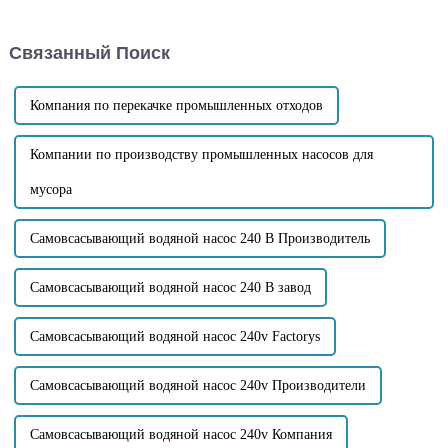
транспортировать твердые
имеют решающее значение, и
частицы. Этот тип насоса
ниже приведены
обычно предназначен для
соответствующие
Связанный Поиск
перекачивания сточных вод
рекомендации: Подготовка
или канализационных вод,
перед техническим
содержащих примеси, такие
обслуживанием: Перед
как твердые частицы...
техническим обслуживанием
Компания по перекачке промышленных отходов
сначала отсоедините...
Компании по производству промышленных насосов для
мусора
Самовсасывающий водяной насос 240 В Производитель
Самовсасывающий водяной насос 240 В завод
Самовсасывающий водяной насос 240v Factorys
Самовсасывающий водяной насос 240v Производители
Самовсасывающий водяной насос 240v Компания