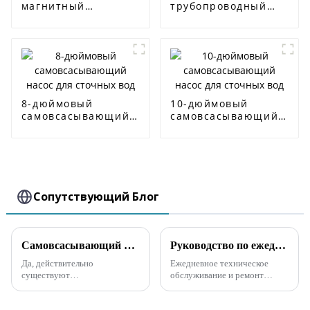
магнитный
трубопроводный
самовсасывающий
центробежный
насос
насос ISW
8-дюймовый
10-дюймовый
самовсасывающий
самовсасывающий
насос для сточных
насос для сточных
вод
вод
Сопутствующий Блог
Самовсасывающий насос для сточных вод, способный перекачивать твердые частицы
Руководство по ежедневному техническому обслуживанию и ремонту самовсасывающего канализационного насоса
Да, действительно
Ежедневное техническое
существуют
обслуживание и ремонт
самовсасывающие насосы для
самовсасывающего
сточных вод, которые могут
канализационного насоса