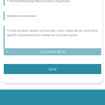
AI Helps Write
Send