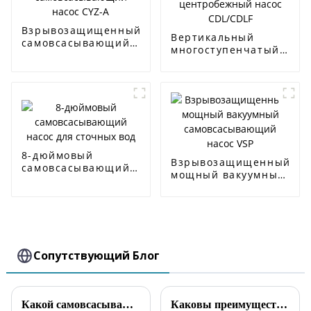
Взрывозащищенный
Вертикальный
самовсасывающий
многоступенчатый
насос CYZ-A
центробежный
насос CDL/CDLF
8-дюймовый
Взрывозащищенный
самовсасывающий
мощный вакуумный
насос для сточных
самовсасывающий
вод
насос VSP
Сопутствующий Блог
Какой самовсасывающий насос используется для органических растворителей?
Каковы преимущества самовсасывающих насосов по сравнению с погружными насосами?