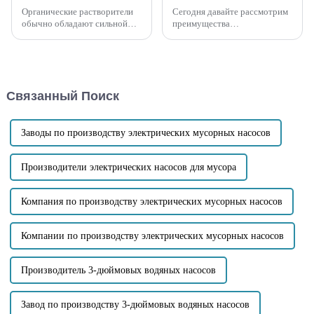
Органические растворители
Сегодня давайте рассмотрим
обычно обладают сильной
преимущества
коррозионной активностью и
самовсасывающих насосов по
летучестью, поэтому при
сравнению с погружными
выборе самовсасывающего
насосами? 1. Общая
насоса необходимо
конструкция насоса
учитывать следующие
вертикальная, что
Связанный Поиск
ключевые
значительно снижает вес и
факторы:Коррозионная
занимает меньше места...
стойкость: Корпус насоса и
внутренние части...
Заводы по производству электрических мусорных насосов
Производители электрических насосов для мусора
Компания по производству электрических мусорных насосов
Компании по производству электрических мусорных насосов
Производитель 3-дюймовых водяных насосов
Завод по производству 3-дюймовых водяных насосов