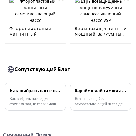
Фторопластовый
Взрывозащищенный
магнитный
мощный вакуумный
самовсасывающий
самовсасывающий
насос
насос VSP
Сопутствующий Блог
Как выбрать насос при большом количестве примесей
6-дюймовый самовсасывающий насос для сточных вод отправлен в Северную Америку
Как выбрать насос для
Незасоряющийся
сточных вод, который может
самовсасывающий насос для
перекачивать сточные воды,
сточных вод типа SP
содержащие большое
использует передовую
количество примесей?
технологию насосов для
Примеси необходимо
сточных вод с высокой
учитывать, являются ли они
способностью к
Связанный Поиск
крупными твердыми
самовсасыванию. Даже без