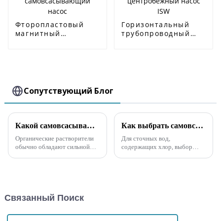
Фторопластовый
Горизонтальный
магнитный
трубопроводный
самовсасывающий
центробежный
насос
насос ISW
Сопутствующий Блог
Какой самовсасывающий насос используется для органических растворителей?
Как выбрать самовсасывающий насос для сред, содержащих Cl⁻
Органические растворители
Для сточных вод,
обычно обладают сильной
содержащих хлор, выбор
коррозионной активностью и
материала насоса очень
летучестью, поэтому при
важен, поскольку ионы
выборе самовсасывающего
хлорида могут вызвать
насоса необходимо
коррозию материала насоса.
учитывать следующие
Ниже приведены некоторые
Связанный Поиск
ключевые
материалы, подходящие для
факторы:Коррозионная
насосов...
стойкость: Корпус насоса и