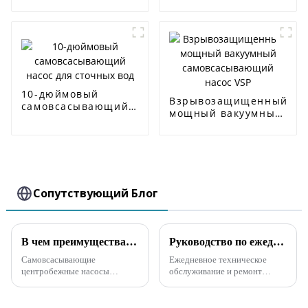
центробежный
вод
насос CDL/CDLF
10-дюймовый
Взрывозащищенный
самовсасывающий
мощный вакуумный
насос для сточных
самовсасывающий
вод
насос VSP
Сопутствующий Блог
В чем преимущества самовсасывающих центробежных насосов?
Руководство по ежедневному техническому обслуживанию и ремонту самовсасывающего канализационного насоса
Самовсасывающие
Ежедневное техническое
центробежные насосы
обслуживание и ремонт
обладают следующими
самовсасывающего
существенными
канализационного насоса
преимуществами: 1. Высокая
имеют решающее значение, и