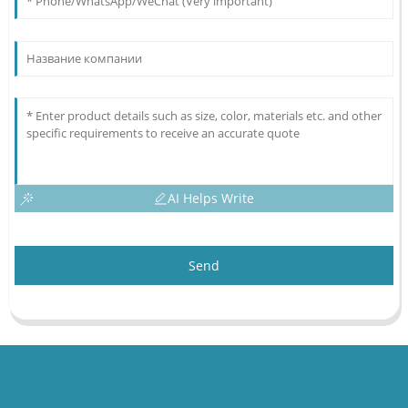
AI Helps Write
Send