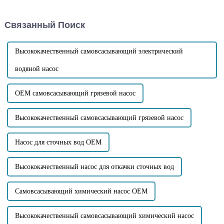
самовсасывающая
ниже приведены
способность:
соответствующие
Связанный Поиск
самовсасывающий
рекомендации: Подготовка
центробежный насос может
перед техническим
перекачивать жидкости с
обслуживанием: Перед
низким уровнем жидкости или
техническим обслуживанием
Высококачественный самовсасывающий электрический
жидкости в емкостях с...
сначала отсоедините...
водяной насос
OEM самовсасывающий грязевой насос
Высококачественный самовсасывающий грязевой насос
Насос для сточных вод OEM
Высококачественный насос для откачки сточных вод
Самовсасывающий химический насос OEM
Высококачественный самовсасывающий химический насос