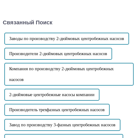
сточных вод имеет такие
самовсасывающие насосы
преимущества, как хорошая
раздельного типа имеют свои
самовсасывающая
преимущества и недостатки.
способность, удобная
Преимущества
Связанный Поиск
очистка и высокая защита от
самовсасывающего насоса с
засорения.
прямым подключением
включают: Компактная
конструкция...
Заводы по производству 2-дюймовых центробежных насосов
Производители 2-дюймовых центробежных насосов
Компания по производству 2-дюймовых центробежных
насосов
2-дюймовые центробежные насосы компании
Производитель трехфазных центробежных насосов
Завод по производству 3-фазных центробежных насосов