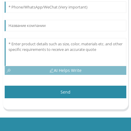
AI Helps Write
Send