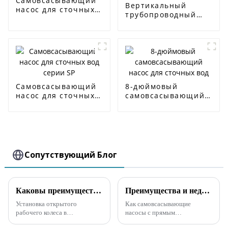
Самовсасывающий
Вертикальный
насос для сточных
трубопроводный
вод серии ZW
центробежный
насос ISG
Самовсасывающий
8-дюймовый
насос для сточных
самовсасывающий
вод серии SP
насос для сточных
вод
Сопутствующий Блог
Каковы преимущества самовсасывающего канализационного насоса с открытым рабочим колесом?
Преимущества и недостатки самовсасывающих насосов прямого и раздельного типа
Установка открытого
Как самовсасывающие
рабочего колеса в
насосы с прямым
самовсасывающем насосе для
подключением, так и