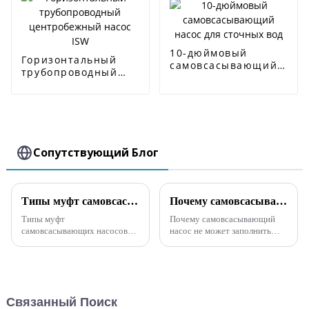
10-дюймовый
Горизонтальный
самовсасывающий
трубопроводный
насос для сточных
центробежный
вод
насос ISW
Сопутствующий Блог
Типы муфт самовсасывающих насосов
Почему самовсасывающий насос не может закачать воду?
Типы муфт
Почему самовсасывающий
самовсасывающих насосов
насос не может заполнить
включают в себя следующее:
воду? 1. Причины, по
Зубчатая муфта: это
которым самовсасывающий
распространенный тип муфт
насос не может заполнить
самовсасывающих насосов,
водуЕсли самовсасывающий
состоящий из двух различных
насос испытывает
Связанный Поиск
шестерен, которые могут
недостаточную подачу воды