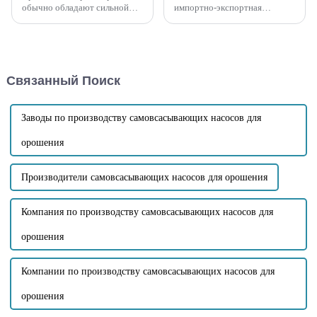
обычно обладают сильной
импортно-экспортная
коррозионной активностью и
торговая компания приобрела
летучестью, поэтому при
у нашей компании
выборе самовсасывающего
самовсасывающий насос для
насоса необходимо
сточных вод с дизельным
учитывать следующие
двигателем большого
Связанный Поиск
ключевые
расхода. Головка насоса
факторы:Коррозионная
незасоряющегося
стойкость: Корпус насоса и
самовсасывающего насоса
внутренние части...
для сточных вод SP-8...
Заводы по производству самовсасывающих насосов для
орошения
Производители самовсасывающих насосов для орошения
Компания по производству самовсасывающих насосов для
орошения
Компании по производству самовсасывающих насосов для
орошения