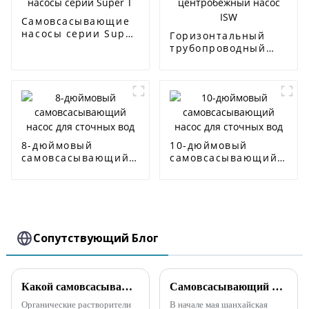
Самовсасывающие
насосы серии Super
Горизонтальный
T
трубопроводный
центробежный
насос ISW
8-дюймовый
10-дюймовый
самовсасывающий
самовсасывающий
насос для сточных
насос для сточных
вод
вод
Сопутствующий Блог
Какой самовсасывающий насос используется для органических растворителей?
Самовсасывающий насос для сточных вод с дизельным двигателем экспортируется в Малайзию
Органические растворители
В начале мая шанхайская