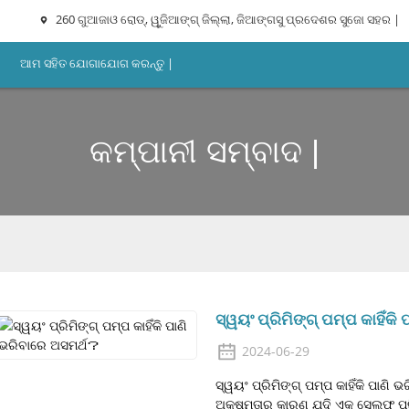
260 ଗୁଆଜାଓ ରୋଡ୍, ୱୁଜିଆଙ୍ଗ୍ ଜିଲ୍ଲା, ଜିଆଙ୍ଗସୁ ପ୍ରଦେଶର ସୁଜୋ ସହର |
ଆମ ସହିତ ଯୋଗାଯୋଗ କରନ୍ତୁ |
କମ୍ପାନୀ ସମ୍ବାଦ |
ସ୍ୱୟଂ ପ୍ରିମିଙ୍ଗ୍ ପମ୍ପ କାହିଁକ
2024-06-29
ସ୍ୱୟଂ ପ୍ରିମିଙ୍ଗ୍ ପମ୍ପ କାହିଁକି ପାଣି
ଅକ୍ଷମତାର କାରଣ ଯଦି ଏକ ସେଲ୍ଫ୍ ପ୍ର