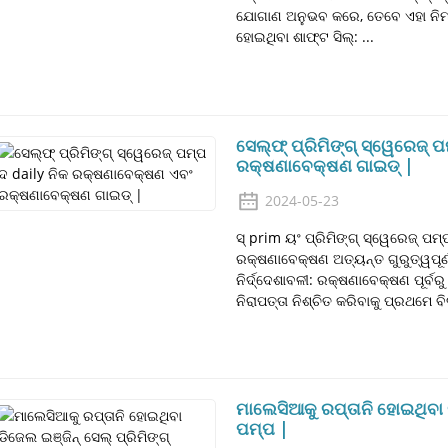
ଯୋଗାଣ ଅନୁଭବ କରେ, ତେବେ ଏହା ନିମ୍ନ
ହୋଇଥିବା ଶାଫ୍ଟ ସିଲ୍: ...
ସେଲ୍ଫ୍ ପ୍ରିମିଙ୍ଗ୍ ସ୍ୱେରେଜ୍
ରକ୍ଷଣାବେକ୍ଷଣ ଗାଇଡ୍ |
2024-05-23
ସ୍ prim ୟଂ ପ୍ରିମିଙ୍ଗ୍ ସ୍ୱେରେଜ୍ ପ
ରକ୍ଷଣାବେକ୍ଷଣ ଅତ୍ୟନ୍ତ ଗୁରୁତ୍ୱପୂର୍ଣ
ନିର୍ଦ୍ଦେଶାବଳୀ: ରକ୍ଷଣାବେକ୍ଷଣ ପୂର୍ବ
ନିରାପତ୍ତା ନିଶ୍ଚିତ କରିବାକୁ ପ୍ରଥମେ ବି
ମାଲେସିଆକୁ ରପ୍ତାନି ହୋଇଥିବା ଡ
ପମ୍ପ |