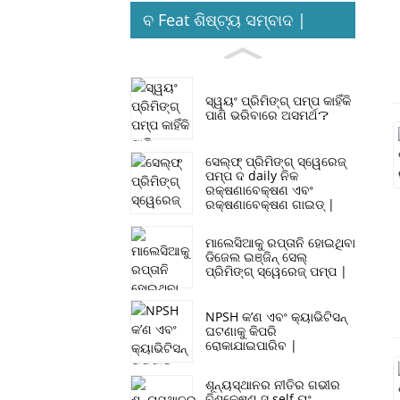
ବ Feat ଶିଷ୍ଟ୍ୟ ସମ୍ବାଦ |
ସ୍ୱୟଂ ପ୍ରିମିଙ୍ଗ୍ ପମ୍ପ କାହିଁକି
ପାଣି ଭରିବାରେ ଅସମର୍ଥ？
ସେଲ୍ଫ୍ ପ୍ରିମିଙ୍ଗ୍ ସ୍ୱେରେଜ୍
ପମ୍ପ ଦ daily ନିକ
ରକ୍ଷଣାବେକ୍ଷଣ ଏବଂ
ରକ୍ଷଣାବେକ୍ଷଣ ଗାଇଡ୍ |
ମାଲେସିଆକୁ ରପ୍ତାନି ହୋଇଥିବା
ଡିଜେଲ ଇଞ୍ଜିନ୍ ସେଲ୍
ପ୍ରିମିଙ୍ଗ୍ ସ୍ୱେରେଜ୍ ପମ୍ପ |
NPSH କ’ଣ ଏବଂ କ୍ୟାଭିଟିସନ୍
ଘଟଣାକୁ କିପରି
ରୋକାଯାଇପାରିବ |
ଶୂନ୍ୟସ୍ଥାନର ନୀତିର ଗଭୀର
ବିଶ୍ଳେଷଣ ସ୍ self ୟଂ