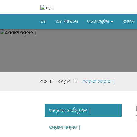
ଘର
ଆମ ବିଷୟରେ
ଉତ୍ପାଦଗୁଡିକ
ସମ୍ବାଦ
ଘର
ସମ୍ବାଦ
କମ୍ପାନୀ ସମ୍ବାଦ |
ସମ୍ବାଦ ବର୍ଗଗୁଡିକ |
କମ୍ପାନୀ ସମ୍ବାଦ |