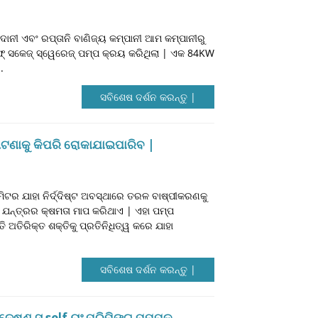
ନୀ ଏବଂ ରପ୍ତାନି ବାଣିଜ୍ୟ କମ୍ପାନୀ ଆମ କମ୍ପାନୀରୁ
୍ ସକେଜ୍ ସ୍ୱେରେଜ୍ ପମ୍ପ କ୍ରୟ କରିଥିଲା ​​| ଏକ 84KW
.
ସବିଶେଷ ଦର୍ଶନ କରନ୍ତୁ |
ଘଟଣାକୁ କିପରି ରୋକାଯାଇପାରିବ |
ମିଟର ଯାହା ନିର୍ଦ୍ଦିଷ୍ଟ ଅବସ୍ଥାରେ ତରଳ ବାଷ୍ପୀକରଣକୁ
 ଯନ୍ତ୍ରର କ୍ଷମତା ମାପ କରିଥାଏ | ଏହା ପମ୍ପ
ତିରିକ୍ତ ଶକ୍ତିକୁ ପ୍ରତିନିଧିତ୍ୱ କରେ ଯାହା
.
ସବିଶେଷ ଦର୍ଶନ କରନ୍ତୁ |
ଳେଷଣ ସ୍ self ୟଂ ପ୍ରିମିଙ୍ଗ୍ ପମ୍ପକୁ