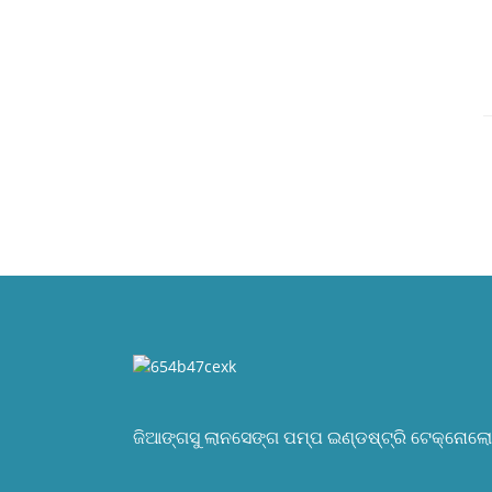
ଜିଆଙ୍ଗସୁ ଲାନସେଙ୍ଗ ପମ୍ପ ଇଣ୍ଡଷ୍ଟ୍ରି ଟେକ୍ନୋଲୋଜ