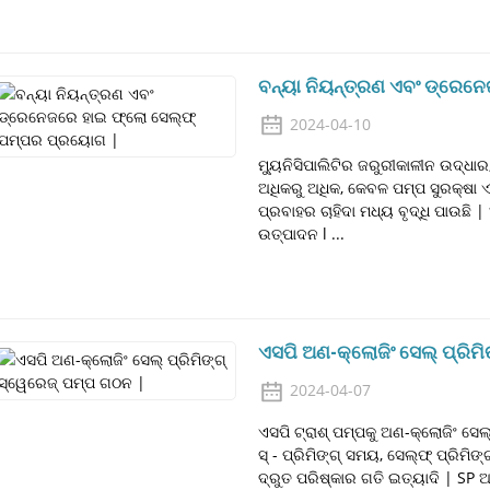
ବନ୍ୟା ନିୟନ୍ତ୍ରଣ ଏବଂ ଡ୍ରେ
2024-04-10
ମ୍ୟୁନିସିପାଲିଟିର ଜରୁରୀକାଳୀନ ଉଦ୍ଧାର
ଅଧିକରୁ ଅଧିକ, କେବଳ ପମ୍ପ ସୁରକ୍ଷା
ପ୍ରବାହର ଚାହିଦା ମଧ୍ୟ ବୃଦ୍ଧି ପାଉଛି
ଉତ୍ପାଦନ l ...
ଏସପି ଅଣ-କ୍ଲୋଜିଂ ସେଲ୍ ପ୍ରିମ
2024-04-07
ଏସପି ଟ୍ରାଶ୍ ପମ୍ପକୁ ଅଣ-କ୍ଲୋଜିଂ ସେଲ୍
ସ୍ - ପ୍ରିମିଙ୍ଗ୍ ସମୟ, ସେଲ୍ଫ୍ ପ୍ରିମିଙ
ଦ୍ରୁତ ପରିଷ୍କାର ଗତି ଇତ୍ୟାଦି | SP 