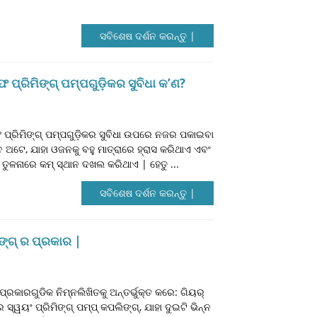
ସବିଶେଷ ଦର୍ଶନ କରନ୍ତୁ |
ପ୍ରିମିଙ୍ଗ୍ ପମ୍ପଗୁଡ଼ିକର ସୁବିଧା କ’ଣ?
ପ୍ରିମିଙ୍ଗ୍ ପମ୍ପଗୁଡ଼ିକର ସୁବିଧା ଉପରେ ନଜର ପକାଇବା
ଅଟେ, ଯାହା ଓଜନକୁ ବହୁ ମାତ୍ରାରେ ହ୍ରାସ କରିଥାଏ ଏବଂ
ତୁଳନାରେ କମ୍ ସ୍ଥାନ ଦଖଲ କରିଥାଏ | ହେତୁ ...
ସବିଶେଷ ଦର୍ଶନ କରନ୍ତୁ |
ଙ୍ଗ୍ ର ପ୍ରକାର |
ପ୍ରକାରଗୁଡିକ ନିମ୍ନଲିଖିତକୁ ଅନ୍ତର୍ଭୁକ୍ତ କରେ: ଗିୟର୍
୍ୱୟଂ ପ୍ରିମିଙ୍ଗ୍ ପମ୍ପ୍ କପଲିଙ୍ଗ୍, ଯାହା ଦୁଇଟି ଭିନ୍ନ