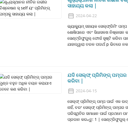
ସାହାଯ୍ୟ କଲା |
2024-04-22
ଭ୍ୟାକ୍ୟୁମ୍ ସହାୟକ ସେଲ୍ଫ୍ରିମିଂ ପମ୍
ଶୋଷିପାରେ ଏବଂ ସିଧାସଳଖ ନିଷ୍କାସନ କର
ସେଣ୍ଟ୍ରିଫୁଗୁଲ୍ ଫୋର୍ସ ସୃଷ୍ଟି କରିବା 
ଯାହାଦ୍ୱାରା ତରଳ ପଦାର୍ଥ p ଭିତରେ ନକା
ଯଦି ସେଲ୍ଫ୍ ପ୍ରିମିଙ୍ଗ୍ ପମ୍
କରିବା |
2024-04-15
ସେଲ୍ଫ୍ ପ୍ରିମିଙ୍ଗ୍ ପମ୍ପ ପାଇଁ ଏକ ଉଚ
ନାହିଁ, ବରଂ ସେଲ୍ଫ୍ ପ୍ରିମିଙ୍ଗ୍ ପମ
ପରିସ୍ଥିତିର ସମାଧାନ ପାଇଁ ପ୍ରଥମେ ପ
ପ୍ରଦାନ କରନ୍ତୁ: 1 | ସେଣ୍ଟ୍ରିଫୁଗୁଲ୍ ସ