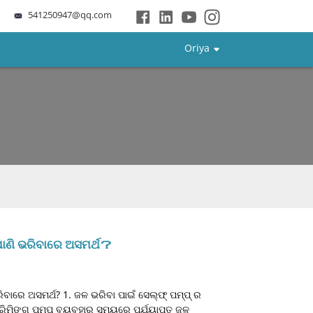
541250947@qq.com
Oriya
ି ପାଣି ଭରିବାରେ ଅସମର୍ଥ？
 ଭରିବାରେ ଅସମର୍ଥ? 1. ଜଳ ଭରିବା ପାଇଁ ସେଲ୍ଫ୍ ପମ୍ପ୍ ର
ିମିଙ୍ଗ୍ ପମ୍ପ ବ୍ୟବହାର ସମୟରେ ପର୍ଯ୍ୟାପ୍ତ ଜଳ