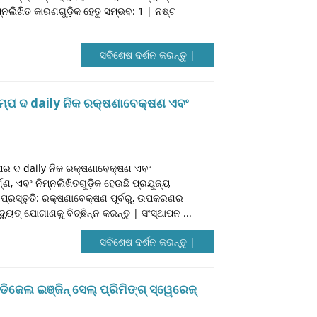
ଲିଖିତ କାରଣଗୁଡ଼ିକ ହେତୁ ସମ୍ଭବ: 1 | ନଷ୍ଟ
ସବିଶେଷ ଦର୍ଶନ କରନ୍ତୁ |
 ପମ୍ପ ଦ daily ନିକ ରକ୍ଷଣାବେକ୍ଷଣ ଏବଂ
ମ୍ପର ଦ daily ନିକ ରକ୍ଷଣାବେକ୍ଷଣ ଏବଂ
୍ଣ, ଏବଂ ନିମ୍ନଲିଖିତଗୁଡ଼ିକ ହେଉଛି ପ୍ରଯୁଜ୍ୟ
ରୁ ପ୍ରସ୍ତୁତି: ରକ୍ଷଣାବେକ୍ଷଣ ପୂର୍ବରୁ, ଉପକରଣର
ଦ୍ୟୁତ୍ ଯୋଗାଣକୁ ବିଚ୍ଛିନ୍ନ କରନ୍ତୁ | ସଂସ୍ଥାପନ ...
ସବିଶେଷ ଦର୍ଶନ କରନ୍ତୁ |
ିଜେଲ ଇଞ୍ଜିନ୍ ସେଲ୍ ପ୍ରିମିଙ୍ଗ୍ ସ୍ୱେରେଜ୍