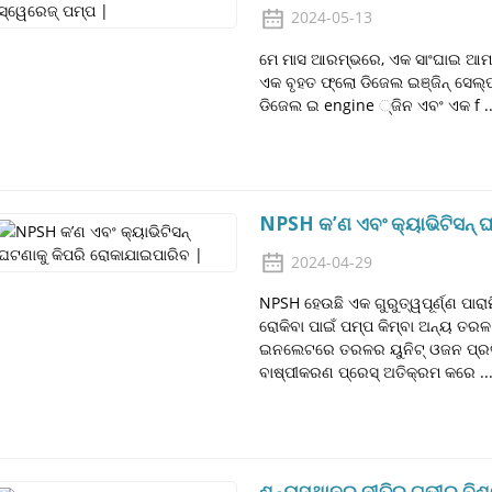
2024-05-13
ମେ ମାସ ଆରମ୍ଭରେ, ଏକ ସାଂଘାଇ ଆମଦା
ଏକ ବୃହତ ଫ୍ଲୋ ଡିଜେଲ ଇଞ୍ଜିନ୍ ସେଲ୍ଫ
ଡିଜେଲ ଇ engine ୍ଜିନ ଏବଂ ଏକ f ..
NPSH କ’ଣ ଏବଂ କ୍ୟାଭିଟିସନ୍ 
2024-04-29
NPSH ହେଉଛି ଏକ ଗୁରୁତ୍ୱପୂର୍ଣ୍ଣ ପାରା
ରୋକିବା ପାଇଁ ପମ୍ପ କିମ୍ବା ଅନ୍ୟ ତରଳ
ଇନଲେଟରେ ତରଳର ୟୁନିଟ୍ ଓଜନ ପ୍ରତି ଅ
ବାଷ୍ପୀକରଣ ପ୍ରେସ୍ ଅତିକ୍ରମ କରେ ..
ଶୂନ୍ୟସ୍ଥାନର ନୀତିର ଗଭୀର ବିଶ୍