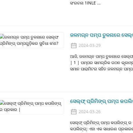
ସଂରଚନା 1INLE ...
ଜଳମଗ୍ନ ପମ୍ପ ତୁଳନାରେ ସେଲ୍ଫ 
2024-03-29
ଆଜି, ଜଳମଗ୍ନ ପମ୍ପ ତୁଳନାରେ ସେଲ୍ଫ 
| 1 | ପମ୍ପର ସାମଗ୍ରିକ ଗଠନ ଭୂଲମ୍ବ 
ସମାନ ପାରାମିଟର ସହିତ ଜଳମଗ୍ନ ପମ୍ପ 
ସେଲ୍ଫ୍ ପ୍ରିମିଙ୍ଗ୍ ପମ୍ପ କପଲି
2024-03-26
ସେଲ୍ଫ୍ ପ୍ରିମିଙ୍ଗ୍ ପମ୍ପ କପଲିଙ୍ଗ୍ ର 
କପଲିଙ୍ଗ୍: ଏହା ଏକ ସାଧାରଣ ପ୍ରକାରର ସ