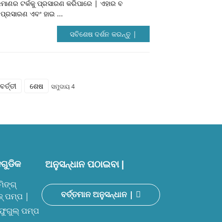
ିମାଣର ଟର୍କକୁ ପ୍ରସାରଣ କରିପାରେ | ଏହାର ବ
 ପ୍ରସାରଣ ଏବଂ ହାଇ ...
ସବିଶେଷ ଦର୍ଶନ କରନ୍ତୁ |
ର୍ତ୍ତୀ
ଶେଷ
ସମୁଦାୟ 4
ଗୁଡିକ
ଅନୁସନ୍ଧାନ ପଠାଇବା |
ମିଙ୍ଗ୍
ବର୍ତ୍ତମାନ ଅନୁସନ୍ଧାନ |
୍ ପମ୍ପ |
ିଫୁଗୁଲ୍ ପମ୍ପ