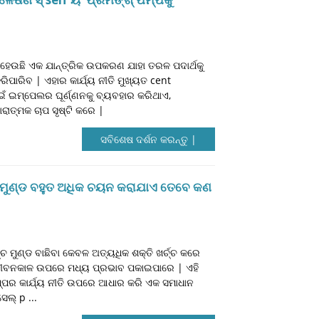
ପ ହେଉଛି ଏକ ଯାନ୍ତ୍ରିକ ଉପକରଣ ଯାହା ତରଳ ପଦାର୍ଥକୁ
ିପାରିବ | ଏହାର କାର୍ଯ୍ୟ ନୀତି ମୁଖ୍ୟତ cent
ପାଇଁ ଇମ୍ପେଲର ଘୂର୍ଣ୍ଣନକୁ ବ୍ୟବହାର କରିଥାଏ,
ରାତ୍ମକ ଚାପ ସୃଷ୍ଟି କରେ |
ସବିଶେଷ ଦର୍ଶନ କରନ୍ତୁ |
ପର ମୁଣ୍ଡ ବହୁତ ଅଧିକ ଚୟନ କରାଯାଏ ତେବେ କଣ
୍ଚ ମୁଣ୍ଡ ବାଛିବା କେବଳ ଅତ୍ୟଧିକ ଶକ୍ତି ଖର୍ଚ୍ଚ କରେ
୍ପର ଜୀବନକାଳ ଉପରେ ମଧ୍ୟ ପ୍ରଭାବ ପକାଇପାରେ | ଏହି
ମ୍ପର କାର୍ଯ୍ୟ ନୀତି ଉପରେ ଆଧାର କରି ଏକ ସମାଧାନ
େଲ୍ p ...