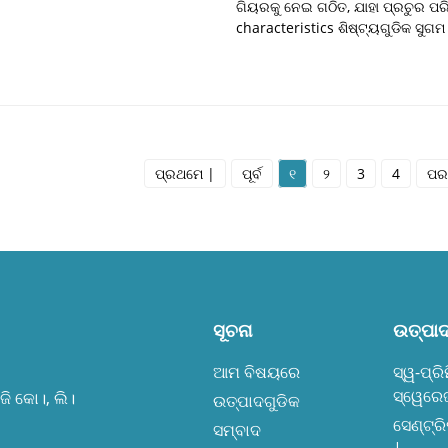
ଗିୟରକୁ ନେଇ ଗଠିତ, ଯାହା ପ୍ରଚୁର ପର
characteristics ଶିଷ୍ଟ୍ୟଗୁଡିକ ସୁଗମ
ପ୍ରଥମେ |
ପୂର୍ବ
୧
୨
3
4
ପରବ
ସୂଚନା
ଉତ୍ପାଦ
ଆମ ବିଷୟରେ
ସ୍ୱ-ପ୍ରି
ସ୍ୱେରେଜ
ି କୋ।, ଲି।
ଉତ୍ପାଦଗୁଡିକ
ସେଣ୍ଟ୍ର
ସମ୍ବାଦ