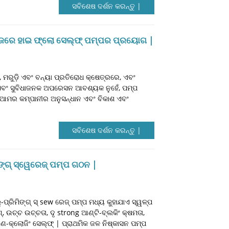
ସବିଶେଷ ଦର୍ଶନ କରନ୍ତୁ |
ନେଜରେ ହାଇ ଫ୍ଲୋ ସେଲ୍ଫ୍ ପମ୍ପର ପ୍ରୟୋଗ |
, ମରୁଡ଼ି ଏବଂ ବନ୍ୟା ପ୍ରତିରୋଧ କ୍ଷେତ୍ରରେ, ଏବଂ
 ଏବଂ ସୁବିଧାଜନକ ଅପରେସନ ଆବଶ୍ୟକ ନୁହେଁ, ପମ୍ପ
 | ଆମର କମ୍ପାନୀର ଅନୁସନ୍ଧାନ ଏବଂ ବିକାଶ ଏବଂ
ସବିଶେଷ ଦର୍ଶନ କରନ୍ତୁ |
ିଙ୍ଗ୍ ସ୍ୱେରେଜ୍ ପମ୍ପ ଗଠନ |
-ପ୍ରିମିଙ୍ଗ୍ ସ୍ sew ରେଜ୍ ପମ୍ପ ମଧ୍ୟ କୁହାଯାଏ ସ୍ୱଳ୍ପ
୍ଗ୍, ଉଚ୍ଚ ଉଚ୍ଚତା, ଦୃ strong ଆଣ୍ଟି-ବ୍ଲକିଂ କ୍ଷମତା,
ଅଣ-କ୍ଲୋଜିଂ ସେଲ୍ଫ୍ | ପ୍ରାଥମିକ ଜଳ ନିଷ୍କାସନ ପମ୍ପ