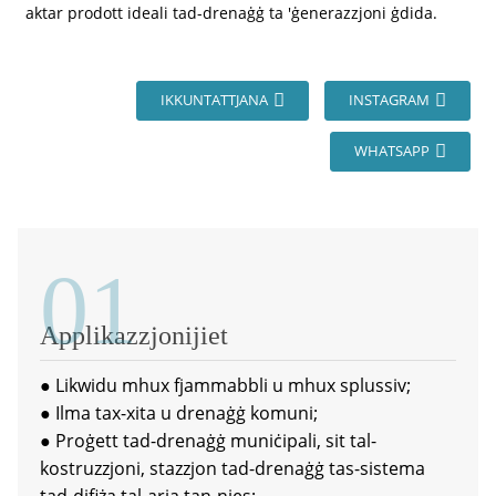
aktar prodott ideali tad-drenaġġ ta 'ġenerazzjoni ġdida.
IKKUNTATTJANA
INSTAGRAM
WHATSAPP
01
Applikazzjonijiet
● Likwidu mhux fjammabbli u mhux splussiv;
● Ilma tax-xita u drenaġġ komuni;
● Proġett tad-drenaġġ muniċipali, sit tal-
kostruzzjoni, stazzjon tad-drenaġġ tas-sistema