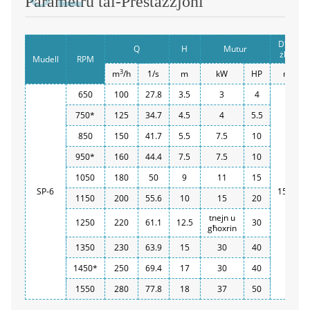
Parametru tal-Prestazzjoni
Dħul u
Q
H
Mutur
żbokk
Mudell
RPM
3
m
/h
1/s
m
kW
HP
mm
650
100
27.8
3.5
3
4
750*
125
34.7
4.5
4
5.5
850
150
41.7
5.5
7.5
10
950*
160
44.4
7.5
7.5
10
1050
180
50
9
11
15
SP-6
150(6')
1150
200
55.6
10
15
20
tnejn u
1250
220
61.1
12.5
30
għoxrin
1350
230
63.9
15
30
40
1450*
250
69.4
17
30
40
1550
280
77.8
18
37
50