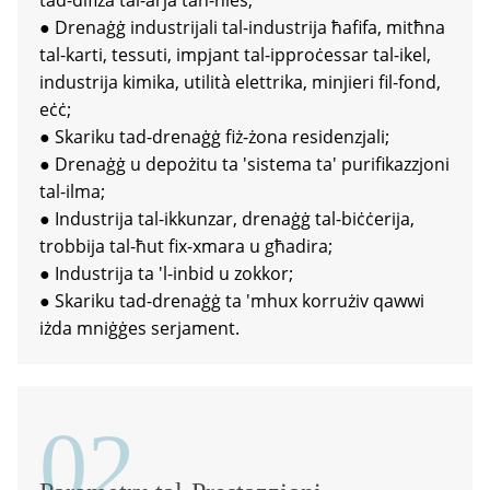
tad-difiża tal-arja tan-nies;
● Drenaġġ industrijali tal-industrija ħafifa, mitħna
tal-karti, tessuti, impjant tal-ipproċessar tal-ikel,
industrija kimika, utilità elettrika, minjieri fil-fond,
eċċ;
● Skariku tad-drenaġġ fiż-żona residenzjali;
● Drenaġġ u depożitu ta 'sistema ta' purifikazzjoni
tal-ilma;
a
● Industrija tal-ikkunzar, drenaġġ tal-biċċerija,
trobbija tal-ħut fix-xmara u għadira;
● Industrija ta 'l-inbid u zokkor;
● Skariku tad-drenaġġ ta 'mhux korrużiv qawwi
iżda mniġġes serjament.
02