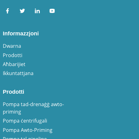
Informazzjoni
Dwarna
Prodotti
Aħbarijiet
Ikkuntattjana
Prodotti
Pompa tad-drenaġġ awto-
priming
Pompa ċentrifugali
Pompa Awto-Priming
Pompa tal-pipeline