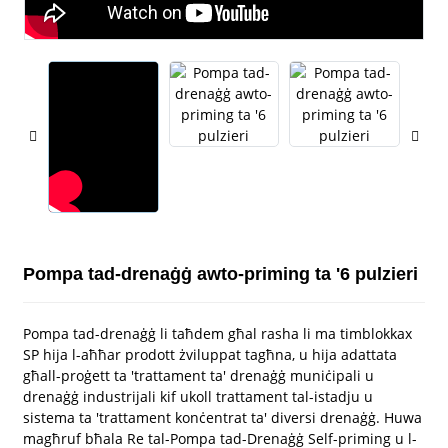
Pompa tad-drenaġġ awto-priming ta '6 pulzieri
Pompa tad-drenaġġ li taħdem għal rasha li ma timblokkax
SP hija l-aħħar prodott żviluppat tagħna, u hija adattata
għall-proġett ta 'trattament ta' drenaġġ muniċipali u
drenaġġ industrijali kif ukoll trattament tal-istadju u
sistema ta 'trattament konċentrat ta' diversi drenaġġ. Huwa
magħruf bħala Re tal-Pompa tad-Drenaġġ Self-priming u l-