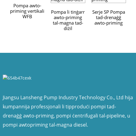
Pompa awto-
priming vertikali
p
Pompa li tinġarr
Serje SP Pompa
WFB
awto-priming
tad-drenaġġ
tal-magna tad-
awto-priming
diżil
Jiangsu Lansheng Pump Industry Technology Co., Ltd hija
kumpannija professjonali li tipproduċi pompi tad-
drenaġġ awto-priming, pompi ċentrifugali tal-pipeline, u
pompi awtopriming tal-magna diesel.