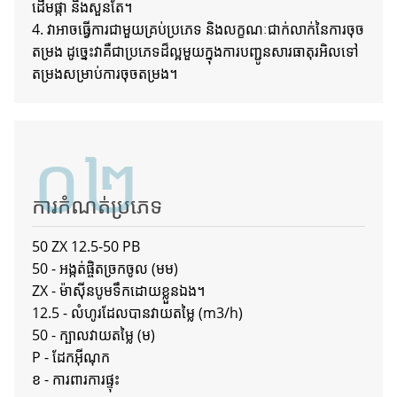
ដើមផ្កា និងសួនតែ។
4. វាអាចធ្វើការជាមួយគ្រប់ប្រភេទ និងលក្ខណៈជាក់លាក់នៃការចុច
តម្រង ដូច្នេះវាគឺជាប្រភេទដ៏ល្អមួយក្នុងការបញ្ជូនសារធាតុរអិលទៅ
តម្រងសម្រាប់ការចុចតម្រង។
០២
a
ការកំណត់ប្រភេទ
50 ZX 12.5-50 PB
50 - អង្កត់ផ្ចិតច្រកចូល (មម)
ZX - ម៉ាស៊ីនបូមទឹកដោយខ្លួនឯង។
12.5 - លំហូរដែលបានវាយតម្លៃ (m3/h)
50 - ក្បាលវាយតម្លៃ (ម)
P - ដែកអ៊ីណុក
ខ - ការពារការផ្ទុះ