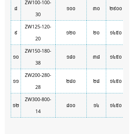
ZW100-100-
៨
១០០
៣០
២៩០០
ម្ភ
30
ZW125-120-
៩
១២០
២០
១៤៥០
20
ZW150-180-
១០
១៨០
៣៨
១៤៥០
38
ZW200-280-
១១
២៨០
២៨
១៤៥០
28
ZW300-800-
១២
៨០០
១៤
១៤៥០
14