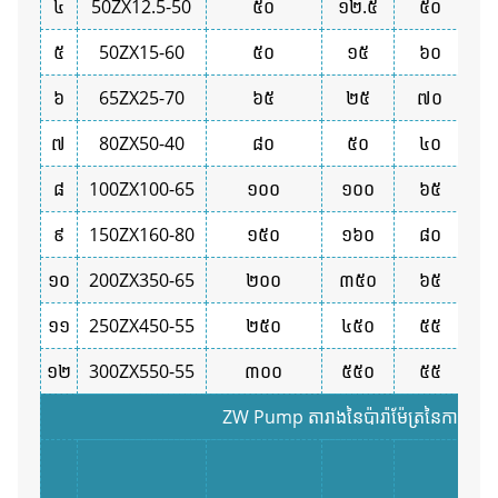
៤
50ZX12.5-50
៥០
១២.៥
៥០
៥
៥
50ZX15-60
៥០
១៥
៦០
៧
៦
65ZX25-70
៦៥
២៥
៧០
៧
80ZX50-40
៨០
៥០
៤០
៨
100ZX100-65
១០០
១០០
៦៥
៩
150ZX160-80
១៥០
១៦០
៨០
១០
200ZX350-65
២០០
៣៥០
៦៥
១
១១
250ZX450-55
២៥០
៤៥០
៥៥
១
១២
300ZX550-55
៣០០
៥៥០
៥៥
១
ZW Pump តារាងនៃប៉ារ៉ាម៉ែត្រនៃការអនុវត្