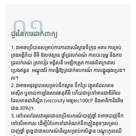
០១
ជួរនៃការដាក់ពាក្យ
1. វាអាចប្រើបានសម្រាប់ការការពារបរិស្ថានទីក្រុង អគារ ការគ្រប់
គ្រងអគ្គីភ័យ គីមី ឱសថស្ថាន ថ្នាំជ្រលក់ពណ៌ ការបោះពុម្ព និងការ
ជ្រលក់ពណ៌ ស្រាបៀរ អគ្គិសនី អេឡិចត្រូត ការផលិតក្រដាស
ប្រេងឥន្ធនៈ អណ្តូងរ៉ែ ការធ្វើឱ្យត្រជាក់ឧបករណ៍ ការបង្ហូរធុងប្រេង។
ល។
2. វាអាចអនុវត្តបានសម្រាប់ទឹកស្អាត ទឹកប្រៃ វត្ថុរាវដែលមាន
អាស៊ីត ឬអាល់កាឡាំងសារធាតុគីមី ហើយជាទូទៅមានជាតិរំអិល
ដែលមានជាតិស្អិត (viscosity មធ្យម≤100cP និងមាតិការឹងតិច
ជាង 30%)។
3. នៅពេលដែលវារមូរដោយប្រើឧបករណ៍បាញ់ថ្នាំ វាអាចបាញ់ទឹក
ទៅលើអាកាស ដើម្បីបំបែកទៅជាតំណក់ទឹកភ្លៀងតូចៗសម្រាប់
បាញ់ថ្នាំ ដូច្នេះវាជាឧបករណ៍ដ៏ល្អសម្រាប់កសិដ្ឋាន បណ្តុះកូនឈើ