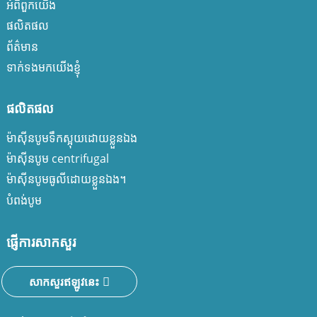
អំពីពួកយើង
ផលិតផល
ព័ត៌មាន
ទាក់ទងមកយើងខ្ញុំ
ផលិតផល
ម៉ាស៊ីនបូមទឹកស្អុយដោយខ្លួនឯង
ម៉ាស៊ីនបូម centrifugal
ម៉ាស៊ីនបូមធូលីដោយខ្លួនឯង។
បំពង់បូម
ផ្ញើការសាកសួរ
សាកសួរឥឡូវនេះ