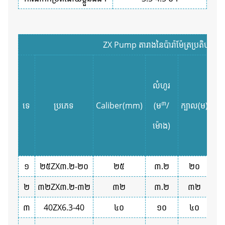
ZX Pump តារាងនៃប៉ារ៉ាម៉ែត្រប្រតិបត្តិការ
លំហូរ
ថា
៣
ទេ
ប្រភេទ
Caliber(mm)
(ម
/
ក្បាល(ម)
(
ម៉ោង)
១
២៥ZX៣.២-២០
២៥
៣.២
២០
១
២
៣២ZX៣.២-៣២
៣២
៣.២
៣២
១
៣
40ZX6.3-40
៤០
១០
៤០