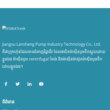
Jiangsu Lansheng Pump Industry Technology Co., Ltd.
គឺជាក្រុមហ៊ុនដែលមានជំនាញវិជ្ជាជីវៈដែលផលិតម៉ាស៊ីនបូមទឹកស្អុយដោយ
ខ្លួនឯង ម៉ាស៊ីនបូម centrifugal បំពង់ និងម៉ាស៊ីនម៉ាស៊ូតម៉ាស៊ីនបូមទឹក
ដោយខ្លួនឯង។
ព័ត៌មាន