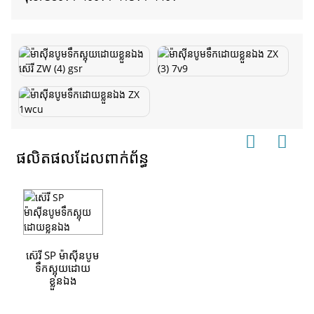
ផលិតផលដែលពាក់ព័ន្ធ
ស៊េរី SP ម៉ាស៊ីនបូម
ទឹកស្អុយដោយ
ខ្លួនឯង