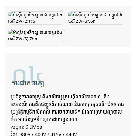
០៤
ការដាក់ពាក្យ
ប្រព័ន្ធធារាសាស្រ្ត និងកសិកម្ម ក្រុមហ៊ុនផលិតលោហៈ និង
ឧបករណ៍ ការដឹកជញ្ជូនទឹកសំណល់ និងការគ្រប់គ្រងទឹកជំនន់ ការ
ប្រព្រឹត្តិកម្មទឹកសំណល់ ការចែកចាយទឹក ដំណោះស្រាយព្យាបាល
ទឹក ម៉ាស៊ីនបូមទឹកស្អុយដោយខ្លួនឯង។
សម្ពាធ: 0.5Mpa
វ៉ុល: 380V / 400V / 415V / 440V