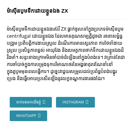
ម៉ាស៊ីនបូមទឹកដោយខ្លួនឯង ZX
ម៉ាស៊ីនបូមទឹកដោយខ្លួនឯងស៊េរី ZX ធ្លាក់ចូលទៅក្នុងប្រភេទម៉ាស៊ីនបូម
centrifugal ដោយខ្លួនឯង ដែលមានគុណសម្បត្តិដូចជា រចនាសម្ព័ន្ធ
បង្រួម ប្រតិបត្តិការងាយស្រួល ដំណើរការមានស្ថេរភាព ការថែទាំងាយ
ស្រួល ប្រសិទ្ធភាពខ្ពស់ អាយុវែង និងសមត្ថភាពចាក់ទឹកដោយខ្លួនឯងដ៏
រឹងមាំ។ សន្ទះខាងក្រោមមិនចាំបាច់ដំឡើងនៅក្នុងបំពង់ទេ។ វាគ្រាន់តែជា
ការចាំបាច់ក្នុងការបម្រុងទុកបរិមាណថេរនៃអង្គធាតុរាវណែនាំនៅ
ក្នុងតួបូមមុនពេលធ្វើការ។ ដូច្នេះវាជួយសម្រួលដល់ប្រព័ន្ធបំពង់បង្ហូរ
ប្រេង និងធ្វើអោយប្រសើរឡើងនូវលក្ខខណ្ឌការងារផងដែរ។
ទាក់ទងមកយើងខ្ញុំ
INSTAGRAM
WHATSAPP