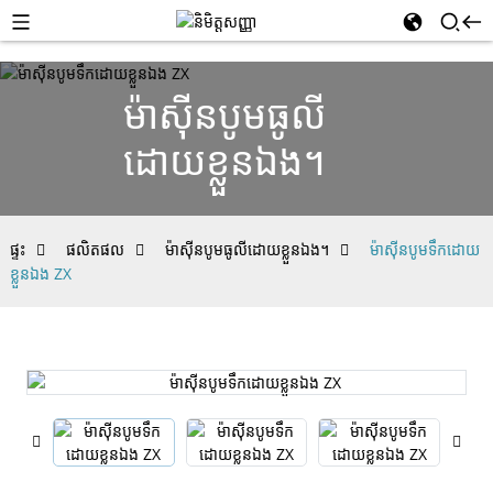
ម៉ាស៊ីនបូមធូលី
ដោយខ្លួនឯង។
ផ្ទះ
ផលិតផល
ម៉ាស៊ីនបូមធូលីដោយខ្លួនឯង។
ម៉ាស៊ីនបូមទឹកដោយ
ខ្លួនឯង ZX