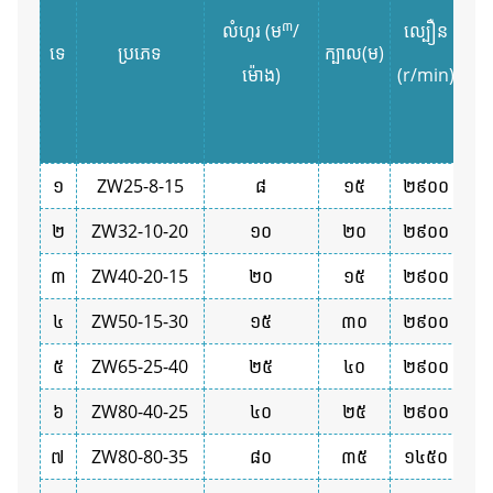
៣
លំហូរ (ម
/
ល្បឿន
ថា
ទេ
ប្រភេទ
ក្បាល(ម)
ម៉ោង)
(r/min)
(
១
ZW25-8-15
៨
១៥
២៩០០
១
២
ZW32-10-20
១០
២០
២៩០០
២
៣
ZW40-20-15
២០
១៥
២៩០០
២
៤
ZW50-15-30
១៥
៣០
២៩០០
៥
ZW65-25-40
២៥
៤០
២៩០០
៧
៦
ZW80-40-25
៤០
២៥
២៩០០
៧
៧
ZW80-80-35
៨០
៣៥
១៤៥០