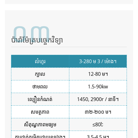
០៣
ប៉ារ៉ាម៉ែត្របច្ចេកវិទ្យា
លំហូរ
3-280 ម 3 / ម៉ោង។
ក្បាល
12-80 ម។
ថាមពល
1.5-90kw
ល្បឿនកំណត់
1450, 2900r / នាទី។
សមត្ថភាព
៣២-២០០ ម។
សីតុណ្ហភាពមធ្យម
≤80℃
ការដាក់កម្រិតដោយខ្លួនឯង។
3.5-4.5 ម។