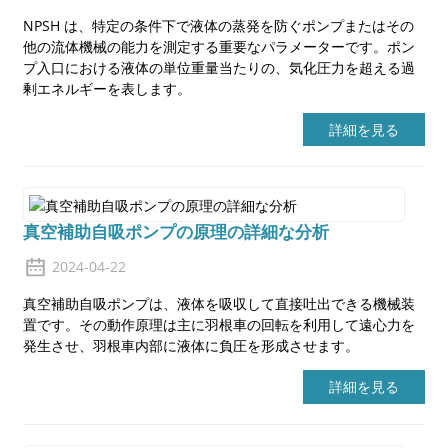
NPSH は、特定の条件下で液体の蒸発を防ぐポンプまたはその
他の流体機械の能力を測定する重要なパラメーターです。ポン
プ入口における液体の単位重量当たりの、気化圧力を超える過
剰エネルギーを表します。
詳細を見る
a
真空補助自吸ポンプの原理の詳細な分析
2024-04-22
真空補助自吸ポンプは、液体を吸収して直接吐出できる機械装
置です。その動作原理は主に羽根車の回転を利用して遠心力を
発生させ、羽根車内部に液体に負圧を形成させます。
詳細を見る