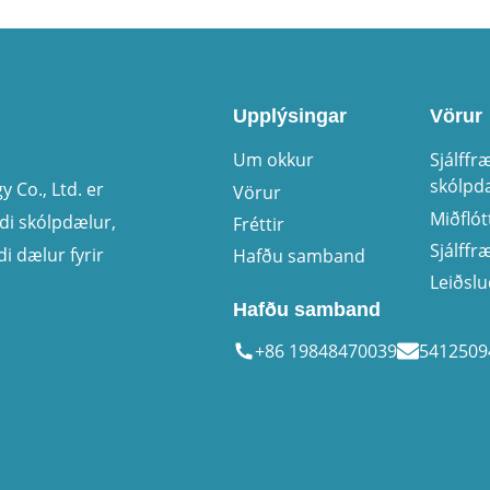
Upplýsingar
Vörur
Um okkur
Sjálffr
skólpd
 Co., Ltd. er
Vörur
Miðflót
ndi skólpdælur,
Fréttir
Sjálffr
di dælur fyrir
Hafðu samband
Leiðsl
Hafðu samband
+86 19848470039
541250