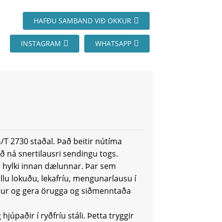
HAFÐU SAMBAND VIÐ OKKUR
INSTAGRAM
WHATSAPP
/T 2730 staðal. Það beitir nútíma
ð ná snertilausri sendingu togs.
m hylki innan dælunnar. Þar sem
llu lokuðu, lekafríu, mengunarlausu í
ðjur og gera örugga og siðmenntaða
júpaðir í ryðfríu stáli. Þetta tryggir