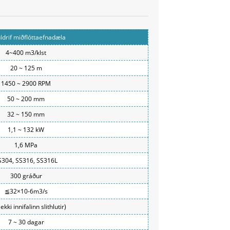
ldrif miðflóttaefnadæla
4~400 m3/klst
20 ~ 125 m
1450 ~ 2900 RPM
50 ~ 200 mm
32 ~ 150 mm
1,1 ~ 132 kW
1,6 MPa
S304, SS316, SS316L
300 gráður
≦32×10-6m3/s
(ekki innifalinn slithlutir)
7 ~ 30 dagar