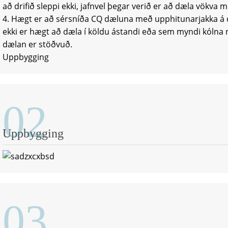
að drifið sleppi ekki, jafnvel þegar verið er að dæla vökva 
4. Hægt er að sérsníða CQ dæluna með upphitunarjakka á 
ekki er hægt að dæla í köldu ástandi eða sem myndi kólna 
dælan er stöðvuð.
Uppbygging
02
Uppbygging
03