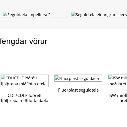
Tengdar vörur
Flúorplast seguldæla
CDL/CDLF lóðrétt
ISW miðf
fjölþrepa miðflótta dæla
lárét