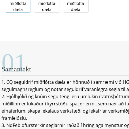
01
Samantekt
1. CQ seguldrif miðflótta dæla er hönnuð í samræmi við HG
segulmagnsreglum og notar seguldrif varanlegra segla til a
2. Hjólhjólið og knúin segultengi eru umlukin í vatnsþéttu
miðillinn er lokaður í kyrrstöðu spacer ermi, sem nær að fu
efnaferlum, skapa lekalaus verkstæði og lekafríar verksmi
framleiðslu.
3. NdFeb ofursterkir seglarnir raðað í hringlaga mynstur og h