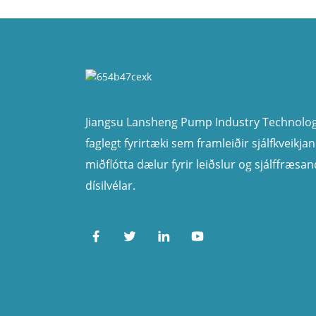
Jiangsu Lansheng Pump Industry Technology
faglegt fyrirtæki sem framleiðir sjálfkveikja
miðflótta dælur fyrir leiðslur og sjálffræsan
dísilvélar.