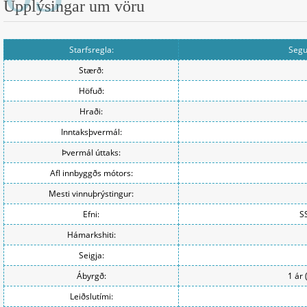
Upplýsingar um vöru
Starfsregla:
Segu
Stærð:
Höfuð:
Hraði:
Inntaksþvermál:
Þvermál úttaks:
Afl innbyggðs mótors:
Mesti vinnuþrýstingur:
Efni:
S
Hámarkshiti:
Seigja:
Ábyrgð:
1 ár 
Leiðslutími: