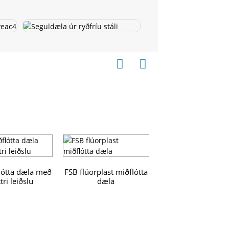
lótta dæla með
FSB flúorplast miðflótta
tri leiðslu
dæla
ZS Ryðfrítt stál lá
eins þrepa miðfló
dæla