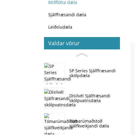
Miðflótta dæla
Sjálffræsandi dæla
Leiðsludæla
Valdar vörur
SP Series Sjálffræsandi
skólpdæla
Dísilvél Sjálfræsandi
skólpvatnsdæla
Tómarúmaðstoð
sjálfkveikjandi dæla