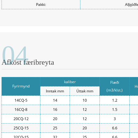
Pakki:
Alþjóðl
04
Afköst færibreyta
kaliber
Flæði
Fyrirmynd
H
(m3/klst.)
Inntak mm
Úttak mm
14CQ-5
14
10
1.2
16CQ-8
16
12
1.5
20CQ-12
20
12
3
25CQ-15
25
20
6.6
32CQ-15
32
25
6.6