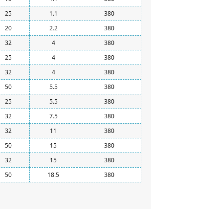
25
1.1
380
20
2.2
380
32
4
380
25
4
380
32
4
380
50
5.5
380
25
5.5
380
32
7.5
380
32
11
380
50
15
380
32
15
380
50
18.5
380