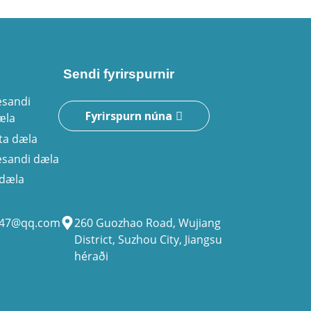
Sendi fyrirspurnir
æsandi
Fyrirspurn núna
æla
ta dæla
æsandi dæla
udæla
947@qq.com
260 Guozhao Road, Wujiang
District, Suzhou City, Jiangsu
héraði