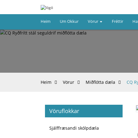
Heim
Um Okkur
Vörur
Fréttir
Ha
Heim
Vörur
Miðflótta dæla
CQ Ry
Vöruflokkar
Loading...
Loading...
Sjálffræsandi skólpdæla