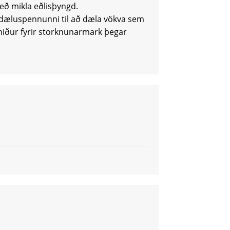
með mikla eðlisþyngd.
dæluspennunni til að dæla vökva sem
niður fyrir storknunarmark þegar