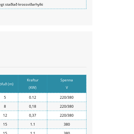
egt staðlað krossviðarhylki
Kraftur
Spenna
öfuð (m)
(KW)
V
5
0.12
220/380
8
0,18
220/380
12
0,37
220/380
15
1.1
380
15
1.1
380