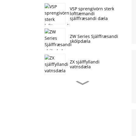
VSP sprengivörn sterk
lofttæmandi
sjálffræsandi dæla
ZW Series Sjálffræsandi
skólpdæla
ZX sjálffyllandi
vatnsdæla
J Series sjálfrennandi
skólpdæla
CDL/CDLF lóðrétt
fjölþrepa miðflótta dæla