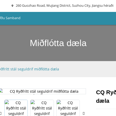
260 Guozhao Road, Wujiang District, Suzhou City, Jiangsu héraði
fðu Samband
Miðflótta dæla
ðfrítt stál seguldrif miðflótta dæla
CQ Ryðf
Loading...
Loading...
dæla