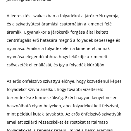
A leeresztési szakaszban a folyadékot a járókerék nyomja,
és a szivattyútest áramlási csatornáján a kimenet felé
áramlik. Ugyanakkor a járókerék forgása által keltett
centrifugális erő hatására megnő a folyadék sebessége és
nyomása. Amikor a folyadék eléri a kimenetet, annak
nyomása elegendő ahhoz, hogy leküzdje a kimeneti
csővezeték ellenállását, és így a folyadék kiürüljön.
Az erős önfelszívó szivattyú előnye, hogy közvetlenül képes
folyadékot szívni anélkül, hogy további vízelterelő
berendezésre lenne szükség. Ezért nagyon kényelmesen
használható olyan helyeken, ahol folyadékot kell felszívni,
mint például kutak, tavak stb. Az erős önfelszívó szivattyúk
emellett szilárd részecskéket és rostokat tartalmazó
folyadékokat is képesek kezelni, mivel a belső áramlási