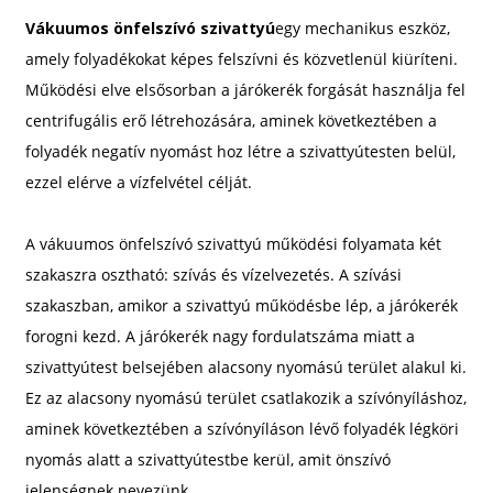
Vákuumos önfelszívó szivattyú
egy mechanikus eszköz,
amely folyadékokat képes felszívni és közvetlenül kiüríteni.
Működési elve elsősorban a járókerék forgását használja fel
centrifugális erő létrehozására, aminek következtében a
folyadék negatív nyomást hoz létre a szivattyútesten belül,
ezzel elérve a vízfelvétel célját.
A vákuumos önfelszívó szivattyú működési folyamata két
szakaszra osztható: szívás és vízelvezetés. A szívási
szakaszban, amikor a szivattyú működésbe lép, a járókerék
forogni kezd. A járókerék nagy fordulatszáma miatt a
szivattyútest belsejében alacsony nyomású terület alakul ki.
Ez az alacsony nyomású terület csatlakozik a szívónyíláshoz,
aminek következtében a szívónyíláson lévő folyadék légköri
nyomás alatt a szivattyútestbe kerül, amit önszívó
jelenségnek nevezünk.