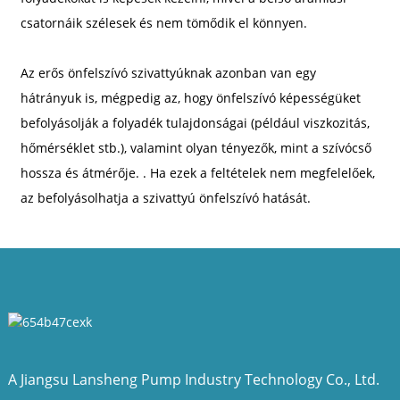
csatornáik szélesek és nem tömődik el könnyen.
Az erős önfelszívó szivattyúknak azonban van egy
hátrányuk is, mégpedig az, hogy önfelszívó képességüket
befolyásolják a folyadék tulajdonságai (például viszkozitás,
hőmérséklet stb.), valamint olyan tényezők, mint a szívócső
a
hossza és átmérője. . Ha ezek a feltételek nem megfelelőek,
az befolyásolhatja a szivattyú önfelszívó hatását.
A Jiangsu Lansheng Pump Industry Technology Co., Ltd.