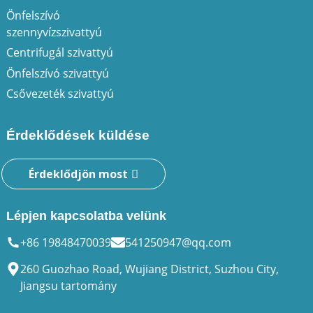
Önfelszívó
szennyvízszivattyú
Centrifugál szivattyú
Önfelszívó szivattyú
Csővezeték szivattyú
Érdeklődések küldése
Érdeklődjön most
Lépjen kapcsolatba velünk
+86 19848470039
541250947@qq.com
260 Guozhao Road, Wujiang District, Suzhou City,
Jiangsu tartomány