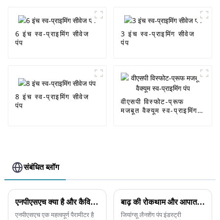
6 इंच स्व-प्राइमिंग सीवेज
3 इंच स्व-प्राइमिंग सीवेज
पंप
पंप
8 इंच स्व-प्राइमिंग सीवेज
वीएसपी विस्फोट-प्रूफ
पंप
मजबूत वैक्यूम स्व-प्राइमिंग
पंप
संबंधित ब्लॉग
एनपीएसएच क्या है और कैविटेशन घटना को कैसे रोकें
बाढ़ की रोकथाम और आपातकालीन विशेष पंपों का प्रमुख तकनीकी विश्लेषण
एनपीएसएच एक महत्वपूर्ण पैरामीटर है
जियांग्सू लैनशेंग पंप इंडस्ट्री