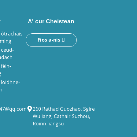
r
A' cur Cheistean
òtrachais
Fios a-nis
iming
ceud-
adach
fèin-
g
loidhne-
n
947@qq.com
260 Rathad Guozhao, Sgìre
Wujiang, Cathair Suzhou,
Roinn Jiangsu