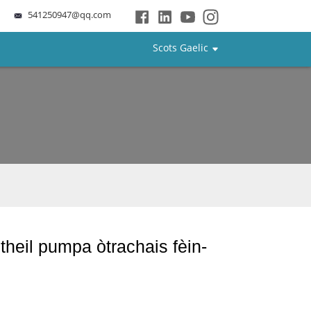
541250947@qq.com
Scots Gaelic
theil pumpa òtrachais fèin-