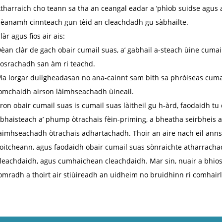
tharraich cho teann sa tha an ceangal eadar a ’phìob suidse agus 
èanamh cinnteach gun tèid an cleachdadh gu sàbhailte.
làr agus fios air ais:
èan clàr de gach obair cumail suas, a’ gabhail a-steach ùine cumail
iosrachadh san àm ri teachd.
a lorgar duilgheadasan no ana-cainnt sam bith sa phròiseas cumail
omchaidh airson làimhseachadh ùineail.
ron obair cumail suas is cumail suas làitheil gu h-àrd, faodaidh 
bhaisteach a’ phump òtrachais fèin-priming, a bheatha seirbheis 
àimhseachadh òtrachais adhartachadh. Thoir an aire nach eil ann
oitcheann, agus faodaidh obair cumail suas sònraichte atharracha
leachdaidh, agus cumhaichean cleachdaidh. Mar sin, nuair a bhios
omradh a thoirt air stiùireadh an uidheim no bruidhinn ri comhairl