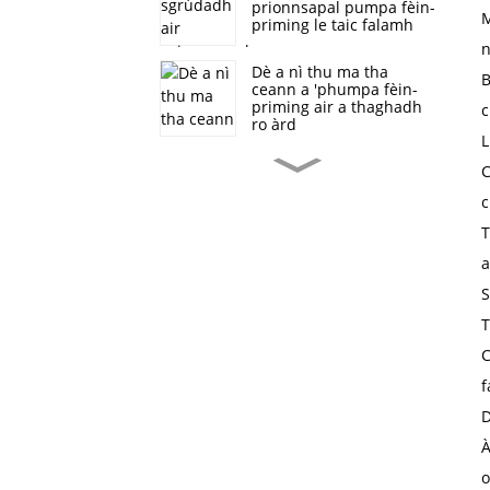
prionnsapal pumpa fèin-
M
priming le taic falamh
n
Dè a nì thu ma tha
B
ceann a 'phumpa fèin-
priming air a thaghadh
c
ro àrd
L
Cur an sàs pumpa fèin-
C
ghluasadach sruthadh
àrd ann an smachd
c
tuiltean agus drèanadh
T
SP neo-clogging structar
a
pumpa òtrachais fèin-
S
priming
T
Dè na buannachdan a
C
th’ ann am pumpaichean
fèin-priming an taca ri
f
pumpaichean fon uisge
D
À
Seòrsan pumpaichean
fèin-priming couplings
o