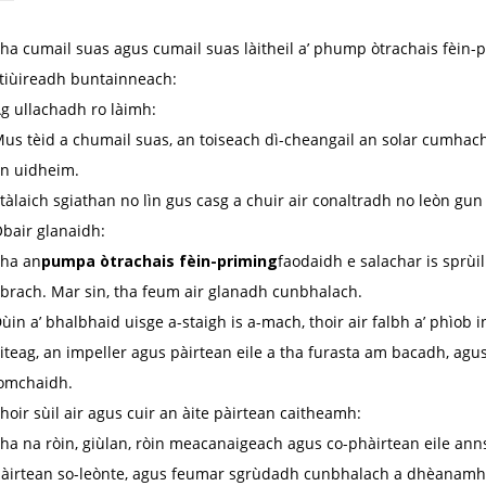
ha cumail suas agus cumail suas làitheil a’ phump òtrachais fèin
tiùireadh buntainneach:
g ullachadh ro làimh:
us tèid a chumail suas, an toiseach dì-cheangail an solar cumha
n uidheim.
tàlaich sgiathan no lìn gus casg a chuir air conaltradh no leòn gun 
bair glanaidh:
ha an
pumpa òtrachais fèin-priming
faodaidh e salachar is sprùi
brach. Mar sin, tha feum air glanadh cunbhalach.
ùin a’ bhalbhaid uisge a-staigh is a-mach, thoir air falbh a’ phìo
iteag, an impeller agus pàirtean eile a tha furasta am bacadh, agu
omchaidh.
hoir sùil air agus cuir an àite pàirtean caitheamh:
ha na ròin, giùlan, ròin meacanaigeach agus co-phàirtean eile an
àirtean so-leònte, agus feumar sgrùdadh cunbhalach a dhèanamh 