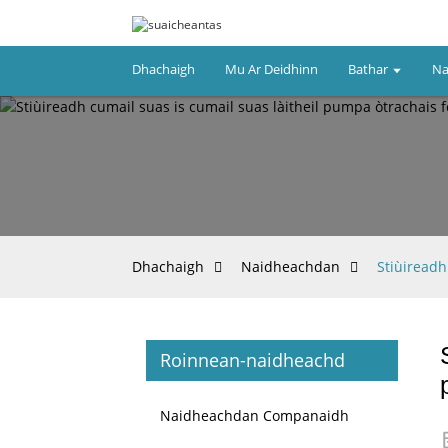
Dhachaigh
Mu Ar Deidhinn
Bathar
Na
Dhachaigh
Naidheachdan
Stiùireadh
Roinnean-naidheachd
Naidheachdan Companaidh