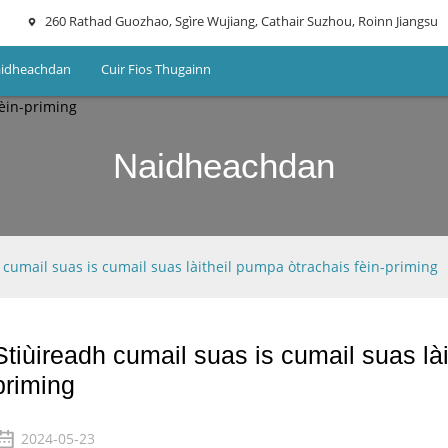
260 Rathad Guozhao, Sgìre Wujiang, Cathair Suzhou, Roinn Jiangsu
idheachdan
Cuir Fios Thugainn
Naidheachdan
 cumail suas is cumail suas làitheil pumpa òtrachais fèin-priming
Stiùireadh cumail suas is cumail suas lài
priming
2024-05-23