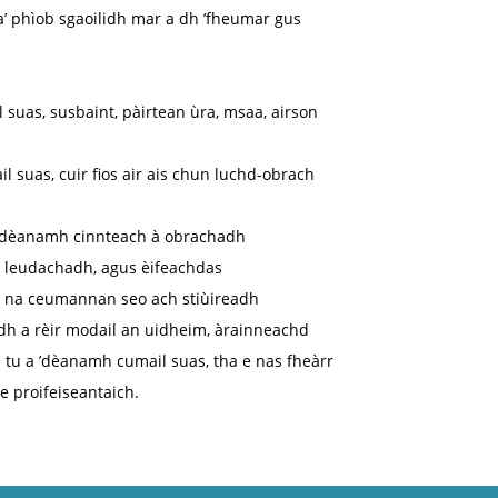
a’ phìob sgaoilidh mar a dh ’fheumar gus
 suas, susbaint, pàirtean ùra, msaa, airson
 suas, cuir fios air ais chun luchd-obrach
tu dèanamh cinnteach à obrachadh
a leudachadh, agus èifeachdas
s na ceumannan seo ach stiùireadh
dh a rèir modail an uidheim, àrainneachd
 tu a ’dèanamh cumail suas, tha e nas fheàrr
e proifeiseantaich.