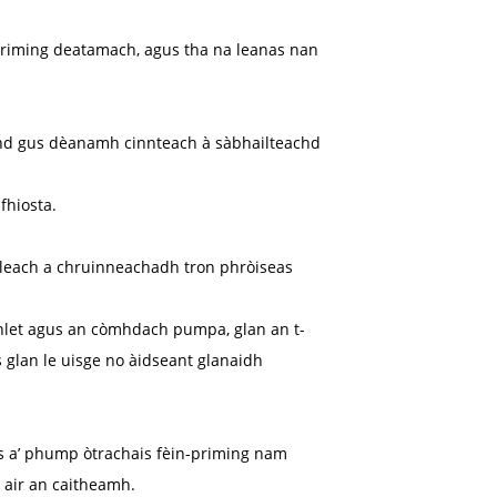
-priming deatamach, agus tha na leanas nan
chd gus dèanamh cinnteach à sàbhailteachd
fhiosta.
lleach a chruinneachadh tron ​​phròiseas
b inlet agus an còmhdach pumpa, glan an t-
s glan le uisge no àidseant glanaidh
ns a’ phump òtrachais fèin-priming nam
air an caitheamh.