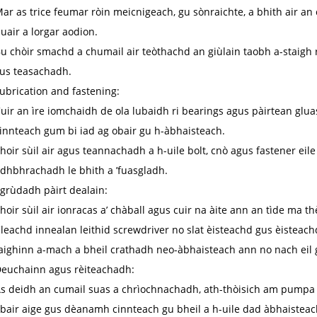
ar as trice feumar ròin meicnigeach, gu sònraichte, a bhith air an 
uair a lorgar aodion.
u chòir smachd a chumail air teòthachd an giùlain taobh a-staigh
us teasachadh.
ubrication and fastening:
uir an ìre iomchaidh de ola lubaidh ri bearings agus pàirtean gl
innteach gum bi iad ag obair gu h-àbhaisteach.
hoir sùil air agus teannachadh a h-uile bolt, cnò agus fastener eile 
dhbhrachadh le bhith a ’fuasgladh.
grùdadh pàirt dealain:
hoir sùil air ionracas a’ chàball agus cuir na àite ann an tìde ma t
leachd innealan leithid screwdriver no slat èisteachd gus èisteach
aighinn a-mach a bheil crathadh neo-àbhaisteach ann no nach eil g
euchainn agus rèiteachadh:
s deidh an cumail suas a chrìochnachadh, ath-thòisich am pumpa ò
bair aige gus dèanamh cinnteach gu bheil a h-uile dad àbhaisteac