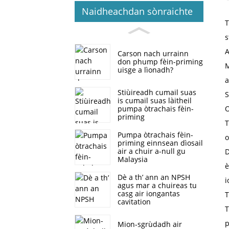
Naidheachdan sònraichte
T
s
A
Carson nach urrainn
don phump fèin-priming
M
uisge a lìonadh?
a
Stiùireadh cumail suas
S
is cumail suas làitheil
pumpa òtrachais fèin-
O
priming
T
Pumpa òtrachais fèin-
o
priming einnsean dìosail
air a chuir a-null gu
D
Malaysia
è
Dè a th’ ann an NPSH
i
agus mar a chuireas tu
casg air iongantas
T
cavitation
T
p
Mion-sgrùdadh air