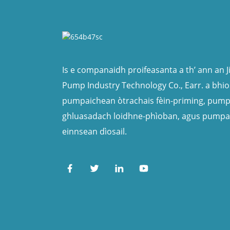
Is e companaidh proifeasanta a th’ ann an 
Pump Industry Technology Co., Earr. a bhi
pumpaichean òtrachais fèin-priming, pump
ghluasadach loidhne-phìoban, agus pumpai
einnsean dìosail.