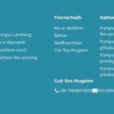
Fiosrachadh
Batha
Mu ar deidhinn
Pumpa 
fèin-pr
Jiangsu Lansheng
Bathar
Pumpa 
os a’ dèanamh
Naidheachdan
ghluas
aichean ceud-
Cuir fios thugainn
Pumpa 
chean fèin-priming
primin
Pumpa 
phìoba
Cuir fios thugainn
+86 19848470039
541250