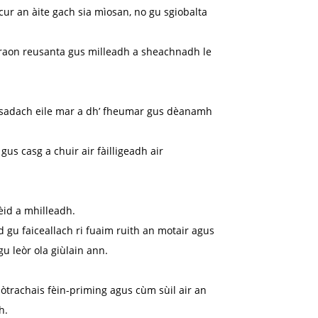
cur an àite gach sia mìosan, no gu sgiobalta
 raon reusanta gus milleadh a sheachnadh le
uasadach eile mar a dh’ fheumar gus dèanamh
gus casg a chuir air fàilligeadh air
hèid a mhilleadh.
d gu faiceallach ri fuaim ruith an motair agus
u leòr ola giùlain ann.
trachais fèin-priming agus cùm sùil air an
h.