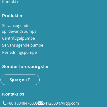
Kontakt os
Produkter
Selvansugende
spildevandspumpe
Centrifugalpumpe
Selvansugende pumpe
Rørledningspumpe
Sender forespørgsler
Spørg nu
Kontakt os
+86 19848470039
541250947@qq.com