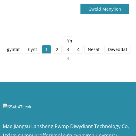
Gweld Manylion
Yn
gyntaf
Cynt
1
2
3
4
Nesaf
Diweddaf
C
4
Mae Jiangsu Lansheng Pwmp Diwydiant Technology Co,
Ltd yn gwmni proffesiynol sy'n cynhyrchu pympiau