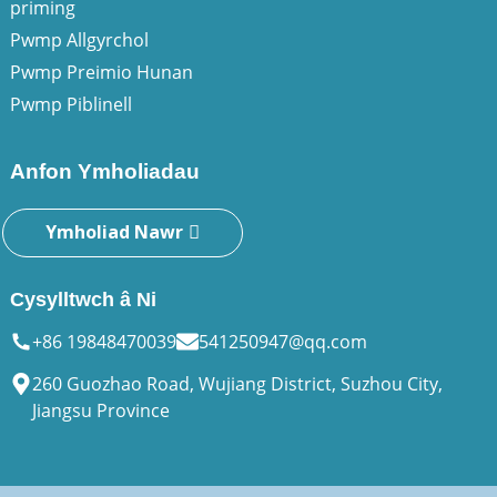
priming
Pwmp Allgyrchol
Pwmp Preimio Hunan
Pwmp Piblinell
Anfon Ymholiadau
Ymholiad Nawr
Cysylltwch â Ni
+86 19848470039
541250947@qq.com
260 Guozhao Road, Wujiang District, Suzhou City,
Jiangsu Province