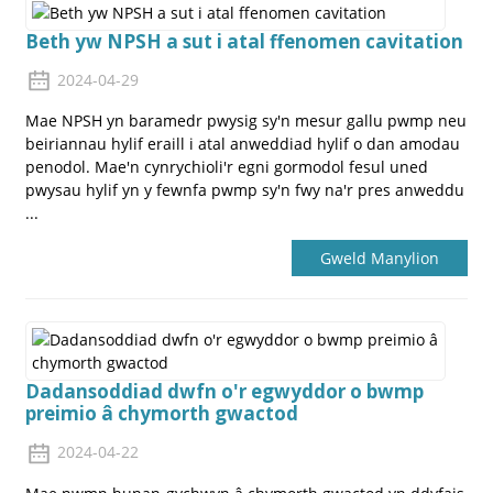
Beth yw NPSH a sut i atal ffenomen cavitation
2024-04-29
Mae NPSH yn baramedr pwysig sy'n mesur gallu pwmp neu
beiriannau hylif eraill i atal anweddiad hylif o dan amodau
penodol. Mae'n cynrychioli'r egni gormodol fesul uned
pwysau hylif yn y fewnfa pwmp sy'n fwy na'r pres anweddu
a
...
Gweld Manylion
Dadansoddiad dwfn o'r egwyddor o bwmp
preimio â chymorth gwactod
2024-04-22