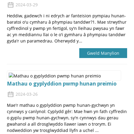
2024-03-29
Heddiw, gadewch i ni edrych ar fanteision pympiau hunan-
baratoi o'u cymharu â phympiau tanddwr?1. Mae strwythur
cyffredinol y pwmp yn fertigol, sy'n lleihau pwysau yn fawr
ac yn meddiannu llai o le o'i gymharu â phympiau tanddwr
gyda'r un paramedrau. Oherwydd y...
Gweld Manylion
Mathau o gyplyddion pwmp hunan preimio
2024-03-26
Mae'r mathau o gyplyddion pwmp hunan-gychwyn yn
cynnwys y canlynol: Cyplydd gêr: Mae hwn yn fath cyffredin
o gyplu pwmp hunan-gychwyn, sy'n cynnwys dau gerau
gwahanol a all drosglwyddo llawer iawn o trorym. Ei
nodweddion yw trosglwyddiad llyfn a uchel ...