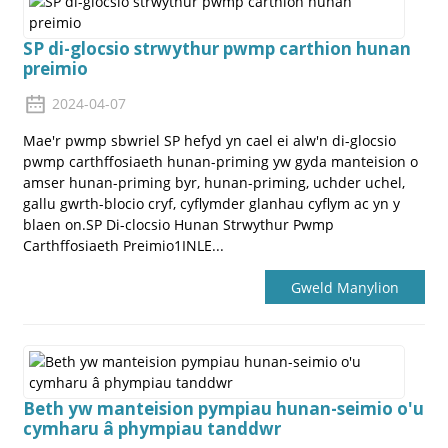
SP di-glocsio strwythur pwmp carthion hunan
preimio
2024-04-07
Mae'r pwmp sbwriel SP hefyd yn cael ei alw'n di-glocsio
pwmp carthffosiaeth hunan-priming yw gyda manteision o
amser hunan-priming byr, hunan-priming, uchder uchel,
gallu gwrth-blocio cryf, cyflymder glanhau cyflym ac yn y
blaen on.SP Di-clocsio Hunan Strwythur Pwmp
Carthffosiaeth Preimio1INLE...
Gweld Manylion
Beth yw manteision pympiau hunan-seimio o'u
cymharu â phympiau tanddwr