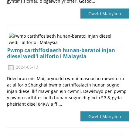
gyntaf i sicrhau diogelwch yr offer. Gosod...
Gweld Manylion
Pwmp carthffosiaeth hunan-baratoi injan
diesel wedi'i allforio i Malaysia
2024-05-13
Ddechrau mis Mai, prynodd cwmni masnachu mewnforio
ac allforio Shanghai bwmp carthffosiaeth hunan sugno
injan diesel llif mawr gan ein cwmni. Dewiswyd pen pwmp
y pwmp carthffosiaeth hunan-sugno di-glocio SP-8, gyda
pheiriant disel 84KW a ff ...
Gweld Manylion