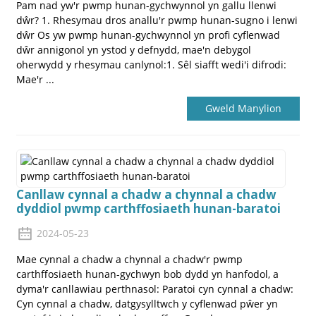
Pam nad yw'r pwmp hunan-gychwynnol yn gallu llenwi
dŵr? 1. Rhesymau dros anallu'r pwmp hunan-sugno i lenwi
dŵr Os yw pwmp hunan-gychwynnol yn profi cyflenwad
dŵr annigonol yn ystod y defnydd, mae'n debygol
oherwydd y rhesymau canlynol:1. Sêl siafft wedi'i difrodi:
Mae'r ...
Gweld Manylion
Canllaw cynnal a chadw a chynnal a chadw
dyddiol pwmp carthffosiaeth hunan-baratoi
2024-05-23
Mae cynnal a chadw a chynnal a chadw'r pwmp
carthffosiaeth hunan-gychwyn bob dydd yn hanfodol, a
dyma'r canllawiau perthnasol: Paratoi cyn cynnal a chadw:
Cyn cynnal a chadw, datgysylltwch y cyflenwad pŵer yn