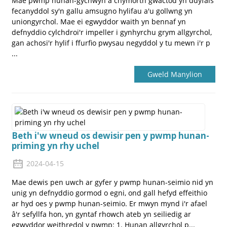
Mae pwmp hunan-gychwyn â chymorth gwactod yn ddyfais
fecanyddol sy'n gallu amsugno hylifau a'u gollwng yn
uniongyrchol. Mae ei egwyddor waith yn bennaf yn
defnyddio cylchdroi'r impeller i gynhyrchu grym allgyrchol,
gan achosi'r hylif i ffurfio pwysau negyddol y tu mewn i'r p
...
Gweld Manylion
Beth i'w wneud os dewisir pen y pwmp hunan-
priming yn rhy uchel
2024-04-15
Mae dewis pen uwch ar gyfer y pwmp hunan-seimio nid yn
unig yn defnyddio gormod o egni, ond gall hefyd effeithio
ar hyd oes y pwmp hunan-seimio. Er mwyn mynd i'r afael
â'r sefyllfa hon, yn gyntaf rhowch ateb yn seiliedig ar
egwyddor weithredol y pwmp: 1. Hunan allgyrchol p...