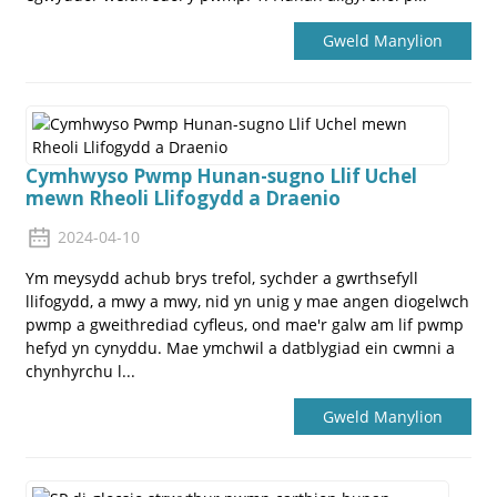
Gweld Manylion
Cymhwyso Pwmp Hunan-sugno Llif Uchel
mewn Rheoli Llifogydd a Draenio
2024-04-10
Ym meysydd achub brys trefol, sychder a gwrthsefyll
llifogydd, a mwy a mwy, nid yn unig y mae angen diogelwch
pwmp a gweithrediad cyfleus, ond mae'r galw am lif pwmp
hefyd yn cynyddu. Mae ymchwil a datblygiad ein cwmni a
chynhyrchu l...
Gweld Manylion