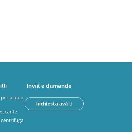
tti
Invià e dumande
per acque
Inchiesta avà
escante
centrifuga