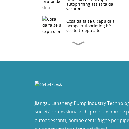
autopriming assistita da
vacuum
Cosa da fà se u capu di a
pompa autopriming hè
sceltu troppu altu
Applicazione di Pompa
Autoaspirazione High
Flux in Controllu di Flood
è Drainage
Struttura di pompa per
acque reflue
autoadescante SP senza
intasamento
Chì sò i vantaghji di e
pompe autoadescanti in
paragone à e pompe
Jiangsu Lansheng Pump Industry Technology
sommerse
sucietà prufessiunale chì produce pompe p
Tipi di accoppiamenti di
autoadescanti, pompe centrifughe per pipe
pompa autoadescante
autoadescanti per i motori diesel.