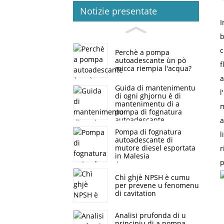
Notizie presentate
I
b
c
Perchè a pompa
autoadescante ùn pò
f
micca riempia l'acqua?
a
Guida di mantenimentu
l
di ogni ghjornu è di
mantenimentu di a
m
pompa di fognatura
autoadescante
a
Pompa di fognatura
l
autoadescante di
mutore diesel esportata
r
in Malesia
p
Chì ghjè NPSH è cumu
per prevene u fenomenu
di cavitation
Analisi prufonda di u
principiu di a pompa