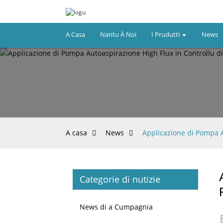
A Casa
Nantu À Noi
I Prudutti
News
A casa
News
Applicazione di Pompa A
Categorie di nutizie
News di a Cumpagnia