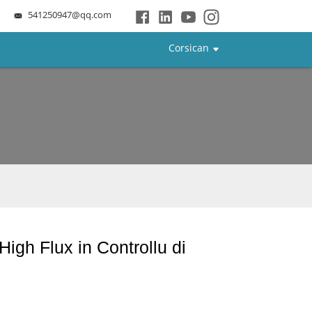
541250947@qq.com
Corsican
igh Flux in Controllu di