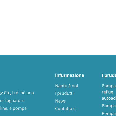
infurmazione
I prudu
Nantu à noi
Pompa 
reflue
 Co., Ltd. hè una
I prudutti
autoad
er fognature
News
Pompa 
line, e pompe
Cuntatta ci
Pompa