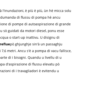
à l'inundazioni, è più è più, ùn hè micca solu
 dumanda di flussu di pompa hè ancu
zione di pompe di autoaspirazione di grande
 sò guidati da motori diesel, ponu esse
ua o start-up inattivu. U disignu di
reflue
pò ghjunghje sin'à un passaghju
,6 metri. Ancu s'è a pompa di vacu fallisce,
te di i bisogni. Quandu u livellu di u
mpa d'aspirazione di flussu elevatu pò
azioni di i travagliadori è evitendu u