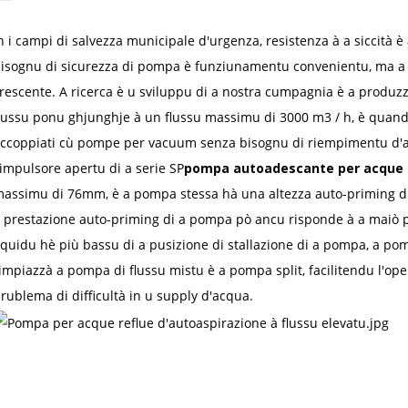
n i campi di salvezza municipale d'urgenza, resistenza à a siccità è 
isognu di sicurezza di pompa è funziunamentu convenientu, ma a
rescente. A ricerca è u sviluppu di a nostra cumpagnia è a produz
lussu ponu ghjunghje à un flussu massimu di 3000 m3 / h, è quandu
ccoppiati cù pompe per vacuum senza bisognu di riempimentu d'acq
'impulsore apertu di a serie SP
pompa autoadescante per acque 
assimu di 76mm, è a pompa stessa hà una altezza auto-priming di 7
 prestazione auto-priming di a pompa pò ancu risponde à a maiò par
iquidu hè più bassu di a pusizione di stallazione di a pompa, a po
impiazzà a pompa di flussu mistu è a pompa split, facilitendu l'oper
rublema di difficultà in u supply d'acqua.