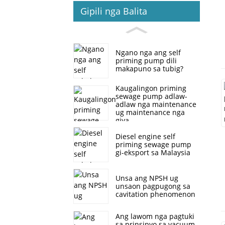
Gipili nga Balita
Ngano nga ang self
priming pump dili
makapuno sa tubig?
Kaugalingon priming
sewage pump adlaw-
adlaw nga maintenance
ug maintenance nga
giya
Diesel engine self
priming sewage pump
gi-eksport sa Malaysia
Unsa ang NPSH ug
unsaon pagpugong sa
cavitation phenomenon
Ang lawom nga pagtuki
sa prinsipyo sa vacuum