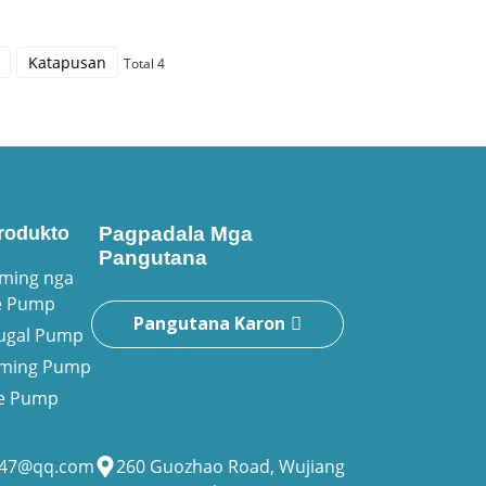
Katapusan
Total 4
rodukto
Pagpadala Mga
Pangutana
iming nga
e Pump
Pangutana Karon
fugal Pump
riming Pump
ne Pump
947@qq.com
260 Guozhao Road, Wujiang