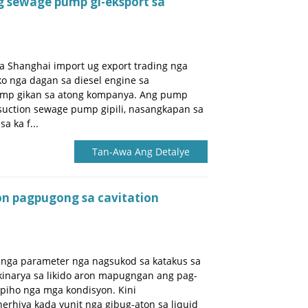
ng sewage pump gi-eksport sa
a Shanghai import ug export trading nga
o nga dagan sa diesel engine sa
ump gikan sa atong kompanya. Ang pump
 suction sewage pump gipili, nasangkapan sa
a ka f...
Tan-Awa Ang Detalye
n pagpugong sa cavitation
nga parameter nga nagsukod sa katakus sa
inarya sa likido aron mapugngan ang pag-
 piho nga mga kondisyon. Kini
erhiya kada yunit nga gibug-aton sa liquid