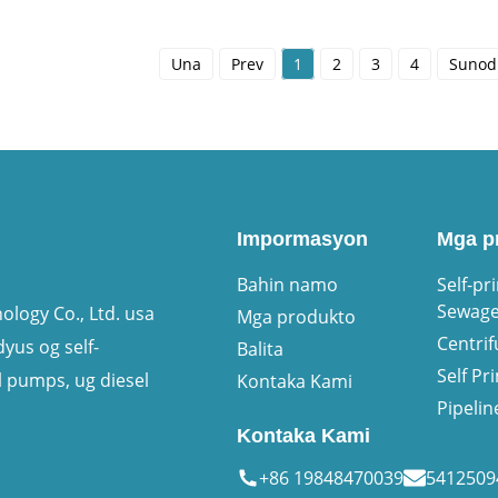
Una
Prev
1
2
3
4
Sunod
Impormasyon
Mga p
Bahin namo
Self-pr
Sewag
logy Co., Ltd. usa
Mga produkto
Centri
us og self-
Balita
Self P
l pumps, ug diesel
Kontaka Kami
Pipeli
Kontaka Kami
+86 19848470039
541250