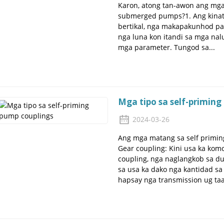
Karon, atong tan-awon ang mga
submerged pumps?1. Ang kinat
bertikal, nga makapakunhod pa
nga luna kon itandi sa mga n
mga parameter. Tungod sa...
Mga tipo sa self-priming
2024-03-26
Ang mga matang sa self primin
Gear coupling: Kini usa ka ko
coupling, nga naglangkob sa d
sa usa ka dako nga kantidad sa
hapsay nga transmission ug taas