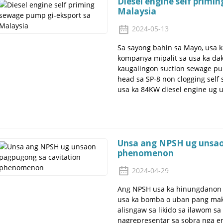
Diesel engine self primi
Malaysia
2024-05-13
Sa sayong bahin sa Mayo, usa k
kompanya mipalit sa usa ka dak
kaugalingon suction sewage p
head sa SP-8 non clogging self
usa ka 84KW diesel engine ug us
Unsa ang NPSH ug unsao
phenomenon
2024-04-29
Ang NPSH usa ka hinungdanon 
usa ka bomba o uban pang mak
alisngaw sa likido sa ilawom sa
nagrepresentar sa sobra nga en