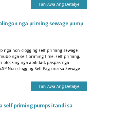
Tan-Awa Ang Detalye
galingon nga priming sewage pump
b nga non-clogging self-priming sewage
bo nga self-priming time, self-priming,
nti-blocking nga abilidad, paspas nga
.SP Non-clogging Self Pag-una sa Sewage
Tan-Awa Ang Detalye
 self priming pumps itandi sa