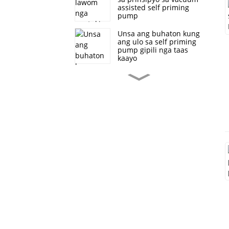
assisted self priming
pump
Unsa ang buhaton kung
ang ulo sa self priming
pump gipili nga taas
kaayo
Paggamit sa High Flow
Self suction Pump sa
Flood Control ug
Drainage
SP non-clogging sa
kaugalingon nga priming
sewage pump structure
Unsa ang mga bentaha
sa self priming pumps
itandi sa submerged
pumps
Mga tipo sa self-priming
pump couplings