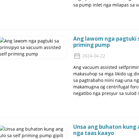
sa pump inlet nga milapas sa va
Ang lawom nga pagtuki sa
priming pump
2024-04-22
Ang vacuum assisted selfprim
makasuhop sa mga likido ug dir
sa pagtrabaho niini nag-una ng
makamugna og centrifugal forc
negatibo nga presyur sa sulod s
Unsa ang buhaton kung an
nga taas kaayo