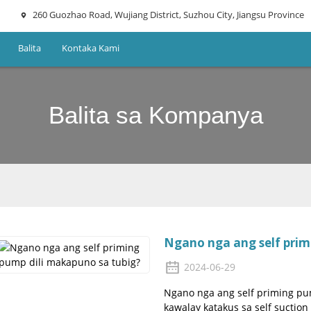
260 Guozhao Road, Wujiang District, Suzhou City, Jiangsu Province
Balita
Kontaka Kami
Balita sa Kompanya
Ngano nga ang self prim
2024-06-29
Ngano nga ang self priming pu
kawalay katakus sa self suctio