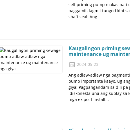
self priming pump makasinati 
paggamit, lagmit tungod kini 
shaft seal: Ang ...
Kaugalingon priming s
maintenance ug mainten
2024-05-23
Ang adlaw-adlaw nga pagmenti
pump importante kaayo, ug a
giya: Pagpangandam sa dili pa 
idiskonekta una ang suplay sa
mga ekipo. I-install...