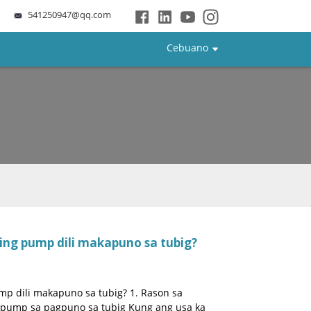
541250947@qq.com
Cebuano
ing pump dili makapuno sa tubig?
mp dili makapuno sa tubig? 1. Rason sa
n pump sa pagpuno sa tubig Kung ang usa ka