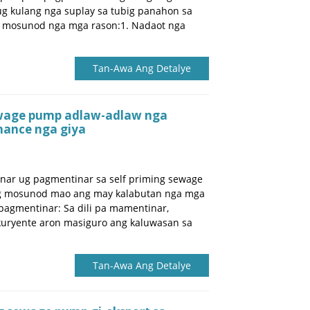
ug kulang nga suplay sa tubig panahon sa
sa mosunod nga mga rason:1. Nadaot nga
Tan-Awa Ang Detalye
ewage pump adlaw-adlaw nga
ance nga giya
nar ug pagmentinar sa self priming sewage
ng mosunod mao ang may kalabutan nga mga
pagmentinar: Sa dili pa mamentinar,
 kuryente aron masiguro ang kaluwasan sa
Tan-Awa Ang Detalye