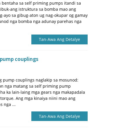
 bentaha sa self priming pumps itandi sa
ibuk-ang istruktura sa bomba mao ang
g-ayo sa gibug-aton ug nag-okupar og gamay
alunod nga bomba nga adunay parehas nga
Tan-Awa Ang Detalye
 pump couplings
g pump couplings naglakip sa mosunod:
mon nga matang sa self priming pump
uha ka lain-laing mga gears nga makapadala
 torque. Ang mga kinaiya niini mao ang
 nga ...
Tan-Awa Ang Detalye