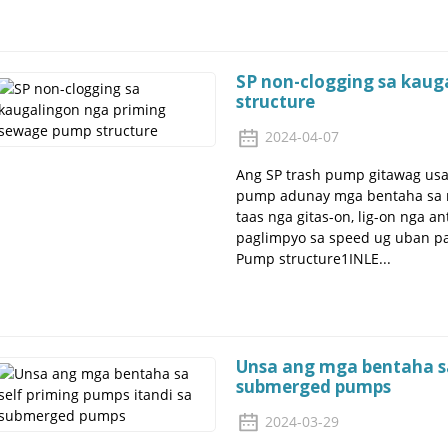
SP non-clogging sa kau
structure
2024-04-07
Ang SP trash pump gitawag usa
pump adunay mga bentaha sa mu
taas nga gitas-on, lig-on nga a
paglimpyo sa speed ug uban pa
Pump structure1INLE...
Unsa ang mga bentaha sa
submerged pumps
2024-03-29