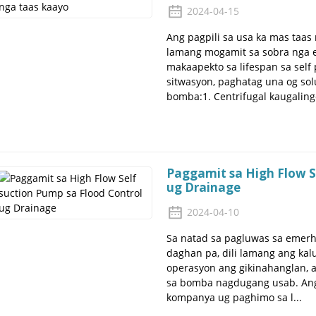
2024-04-15
Ang pagpili sa usa ka mas taas 
lamang mogamit sa sobra nga 
makaapekto sa lifespan sa sel
sitwasyon, paghatag una og sol
bomba:1. Centrifugal kaugalingo
Paggamit sa High Flow S
ug Drainage
2024-04-10
Sa natad sa pagluwas sa emerh
daghan pa, dili lamang ang k
operasyon ang gikinahanglan, 
sa bomba nagdugang usab. An
kompanya ug paghimo sa l...