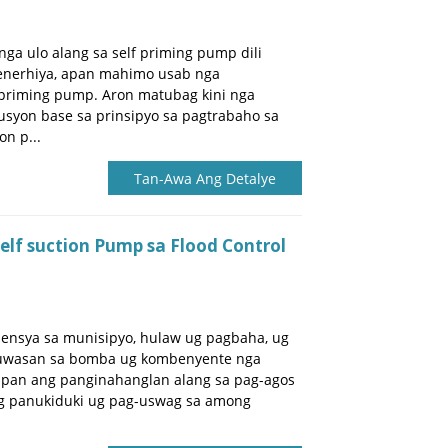
nga ulo alang sa self priming pump dili
enerhiya, apan mahimo usab nga
f priming pump. Aron matubag kini nga
usyon base sa prinsipyo sa pagtrabaho sa
n p...
Tan-Awa Ang Detalye
elf suction Pump sa Flood Control
ensya sa munisipyo, hulaw ug pagbaha, ug
aluwasan sa bomba ug kombenyente nga
apan ang panginahanglan alang sa pag-agos
g panukiduki ug pag-uswag sa among