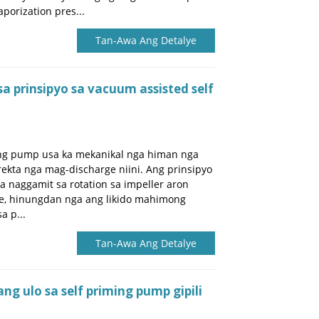
porization pres...
Tan-Awa Ang Detalye
 prinsipyo sa vacuum assisted self
ing pump usa ka mekanikal nga himan nga
ekta nga mag-discharge niini. Ang prinsipyo
a naggamit sa rotation sa impeller aron
e, hinungdan nga ang likido mahimong
a p...
Tan-Awa Ang Detalye
g ulo sa self priming pump gipili