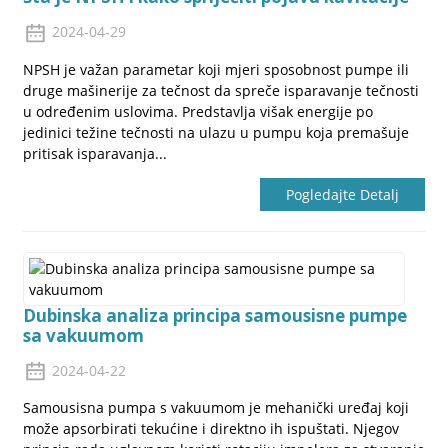
2024-04-29
NPSH je važan parametar koji mjeri sposobnost pumpe ili
druge mašinerije za tečnost da spreče isparavanje tečnosti
u određenim uslovima. Predstavlja višak energije po
jedinici težine tečnosti na ulazu u pumpu koja premašuje
pritisak isparavanja...
a
Pogledajte Detalj
Dubinska analiza principa samousisne pumpe
sa vakuumom
2024-04-22
Samousisna pumpa s vakuumom je mehanički uređaj koji
može apsorbirati tekućine i direktno ih ispuštati. Njegov