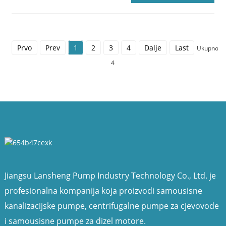
Prvo
Prev
1
2
3
4
Dalje
Last
Ukupno
4
Jiangsu Lansheng Pump Industry Technology Co., Ltd. je
profesionalna kompanija koja proizvodi samousisne
kanalizacijske pumpe, centrifugalne pumpe za cjevovode
i samousisne pumpe za dizel motore.