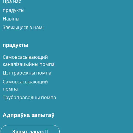
Пра нас
прадукты
Навіны
Звяжыцеся з намі
прадукты
Самовсасывающий
каналізацыйны помпа
Цэнтрабежны помпа
Самовсасывающий
помпа
Трубаправодны помпа
Адпраўка запытаў
Запыт зараз