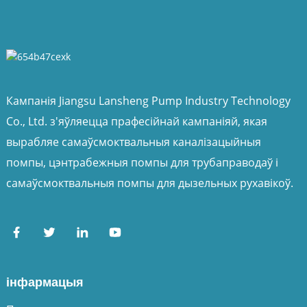
Кампанія Jiangsu Lansheng Pump Industry Technology
Co., Ltd. з'яўляецца прафесійнай кампаніяй, якая
вырабляе самаўсмоктвальныя каналізацыйныя
помпы, цэнтрабежныя помпы для трубаправодаў і
самаўсмоктвальныя помпы для дызельных рухавікоў.
інфармацыя