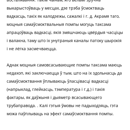
выкарыстоўваць у месцах, дзе трэба ўсмоктваць
вадкасць, такіх як калодзежы, сажалкі і г. д. Акрамя таго,
моцныя самаўсмоктвальныя помпы могуць таксама
апрацоўваць вадкасці, якія змяшчаюць цвёрдыя часціцы
і валакна, таму што іх унутраныя каналы патоку шырокія
і не лёгка засмечваецца.
a
Аднак моцныя самовсасывающие помпы таксама маюць
недахоп, які заключаецца ў тым, што на іх здольнасць да
самаўсмоктвання ўплываюць ўласцівасці вадкасці
(напрыклад, глейкасць, тэмпература і г.д.) і такія
фактары, як даўжыня і дыяметр всасывающего
трубаправода. . Калі гэтыя ўмовы не падыходзяць, гэта
можа паўплываць на эфект самаўсмоктвання помпы.