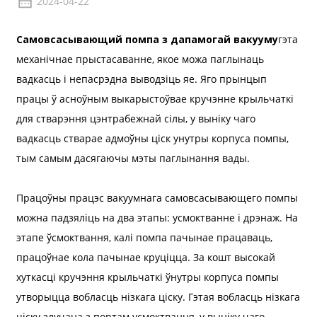
2024-04-22
Самовсасывающий помпа з дапамогай вакууму
гэта
механічнае прыстасаванне, якое можа паглынаць
вадкасць і непасрэдна выводзіць яе. Яго прынцып
працы ў асноўным выкарыстоўвае кручэнне крыльчаткі
для стварэння цэнтрабежнай сілы, у выніку чаго
вадкасць стварае адмоўны ціск унутры корпуса помпы,
тым самым дасягаючы мэты паглынання вады.
Працоўны працэс вакуумнага самовсасывающего помпы
можна падзяліць на два этапы: усмоктванне і дрэнаж. На
этапе ўсмоктвання, калі помпа пачынае працаваць,
працоўнае кола пачынае круціцца. За кошт высокай
хуткасці кручэння крыльчаткі ўнутры корпуса помпы
утворыцца вобласць нізкага ціску. Гэтая вобласць нізкага
ціску злучана з портам усмоктвання, у выніку чаго