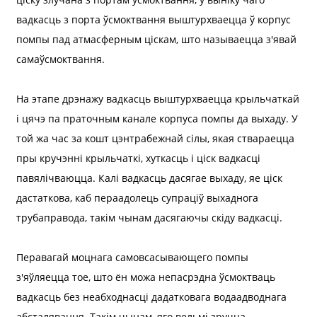
вадкасць з порта ўсмоктвання выштурхваецца ў корпус
помпы пад атмасферным ціскам, што называецца з'явай
самаўсмоктвання.
На этапе дрэнажу вадкасць выштурхваецца крыльчаткай
і цячэ па праточным канале корпуса помпы да выхаду. У
той жа час за кошт цэнтрабежнай сілы, якая ствараецца
пры кручэнні крыльчаткі, хуткасць і ціск вадкасці
павялічваюцца. Калі вадкасць дасягае выхаду, яе ціск
дастаткова, каб пераадолець супраціў выхаднога
трубаправода, такім чынам дасягаючы скіду вадкасці.
Перавагай моцнага самовсасывающего помпы
з'яўляецца тое, што ён можа непасрэдна ўсмоктваць
вадкасць без неабходнасці дадатковага водаадводнага
абсталявання. Такім чынам, яго вельмі зручна