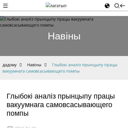
Навіны
дадому
Навіны
Глыбокі аналіз прынцыпу працы
вакуумнага самовсасывающего помпы
Глыбокі аналіз прынцыпу працы
вакуумнага самовсасывающего
помпы