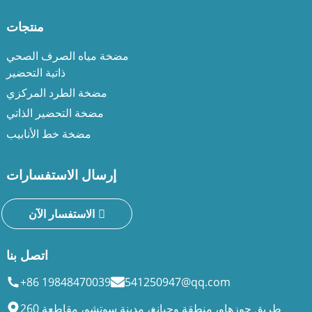
منتجات
مضخة مياه الصرف الصحي
ذاتية التحضير
مضخة الطرد المركزي
مضخة التحضير الذاتي
مضخة خط الأنابيب
إرسال الاستفسارات
الاستفسار الآن
اتصل بنا
+86 19848470039
541250947@qq.com
260 طريق جوزهاو، منطقة وجيانغ، مدينة سوتشو، مقاطعة