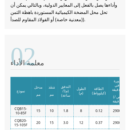
وأداءها يصل بالفعل إلى المعايير الدولية، وبالتالي يمكن أن
تحل محل المضخة الكيميائية المستوردة باهظة الثمن
(معدنية خاصة) أو الفولاذ المقاوم للصدأ).
02
a
معلمة الأداء
دورة
في
التدفق
مَنفَذ
مدخل
ة
الطاقة
الطول
الدقيقة
(م3/
نموذج
(كيلوواط)
(م)
مم
مم
ساعة)
(ص /
دقيقة)
CQB15-
15
10
1.8
8
0.12
2900
10-85F
CQB20-
20
15
3.0
12
0.37
2900
15-105F