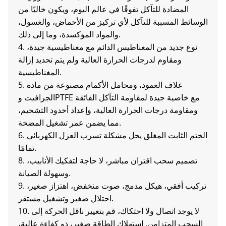
المضادة للتآكل تفوقًا في عالم اليوم، ويكون خاليًا من
الوسائط المسببة للتآكل لأي تركيز من الأحماض، والغسول،
والمواد المؤكسدة، وما إلى ذلك.
4. نوع جديد من المغناطيس الدائم مع مغناطيسية جيدة،
ومقاوم لدرجات الحرارة العالية ولم يتم تحديد إزالة
المغناطيسية.
5. غلاف العمود، ومحامل الأكمام مصنوعة من مادة
الجرافيت وPTFE مع خاصية جيدة لمقاومة التآكل الفائقة
ومقاومة درجات الحرارة العالية، وإعداد أخدود التشحيم،
مما يضمن عمر تشغيل المضخة.
6. الختم الثابت المغلق يحل مشكلة تسرب العزل الكهربائي
تمامًا.
8. تصميم سحب اقتران مباشر، لا حاجة لتفكيك الأنابيب،
وسهولة الصيانة.
9. تركيب أفقي، هيكل مدمج، صوت منخفض، اهتزاز صغير،
احتلال صغير وتشغيل مستقر.
10. لا يوجد اتصال ولا احتكاك، قم بتغيير ناقل الحركة إلى
السحب المتزامن. استهلاك الطاقة صغير، ذو كفاءة عالية،