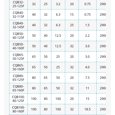
CQB32-
32
25
3.2
20
0.75
2900
25-125F
CQB40-
40
32
6.3
15
0.75
2900
32-115F
CQB40-
40
32
6.3
25
1.5
2900
32-145F
CQB50-
50
40
12.5
20
2.2
2900
40-125F
CQB50-
50
40
12.5
32
3.0
2900
40-160F
CQB65-
65
50
25
20
3.0
2900
50-125F
CQB65-
65
50
25
32
4.0
2900
50-160F
CQB80-
80
65
50
20
7.5
2900
65-125F
CQB80-
80
65
50
32
11
2900
65-160F
CQB100-
100
80
100
20
15
2900
80-125F
CQB100-
100
80
100
32
18.5
2900
80-160F