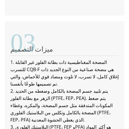
03
ميزات التصميم
1. المضخة المغناطيسية ذات بطانة الفلور غير القابلة
للتسرب CQB-F هي مضخة صناعية من النوع الجديد ذات
إغلاق كامل، لا تسرب، لا تلوث ومضاد قوي للأحماض، والتي
تم تصميمها طوعًا بأنفسنا.
2. يتم تلبيد جسم المضخة بالكامل وضغطه من الحديد
الزهر مع بطانة الفلور (PTFE، FEP، PEA). يتم ضغط
المكونات المتدفقة مثل جسم المضخة، والمكره، وغطاء
المضخة بالكامل وتكلس من البلاستيك الفلوري (PTFE،
FEP، PFA) الذي يغطي الحشوة المعدنية.
3. البلاستيك الفلوري (PTFE، FEP وPFA) هو أكثر المواد