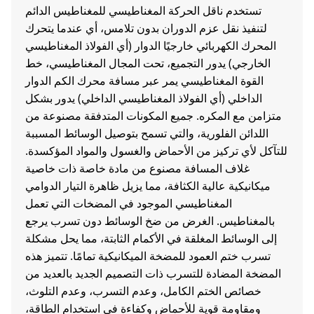
تستخدم ناقل الحركة المغناطيسي للمغناطيس الدائم
لتنفيذ نقل عزم الدوران بدون تلامس، أي عندما يتحرك
المحرك الكهربائي خارجيًا الدوار (أي الفولاذ المغناطيسي
الخارجي) يدور التجميع، تحت المجال المغناطيسي، خط
القوة المغناطيسي يمر عبر مسافة محرك الكم الدوار
الداخلي (أي الفولاذ المغناطيسي الداخلي) يدور بشكل
متزامن مع المكره. جميع المكونات المتدفقة مصنوعة من
اللدائن الفلورية، والتي تسمح بتوصيل الوسائط المسببة
للتآكل لأي تركيز من الأحماض والغسول والمواد المؤكسدة.
غلاف المسافة مصنوع من مادة خاصة ذات خاصية
ميكانيكية عالية الكثافة، مما يزيل ظاهرة التيار الدوامي
المغناطيسي الموجود في المضخات التي تعمل
بالمغناطيس. الغرض من ضخ الوسائط دون تسرب يرجع
إلى الوسائط المغلقة في الأكمام الثابتة، مما يحل مشكلة
تسرب ختم العمود للمضخة الميكانيكية تمامًا. تتميز هذه
المضخة المضادة للتسرب ذات التصميم الجديد بالعديد من
خصائص الختم الكامل، وعدم التسرب، وعدم التلوث،
ومقاومة قوية للأحماض وكفاءة في استخدام الطاقة،