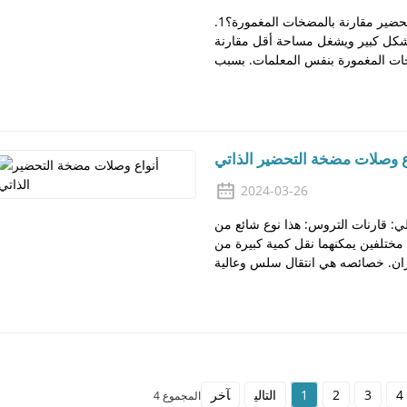
اليوم، دعونا نلقي نظرة على مزايا المضخات ذاتية التحضير مقارنة بالمضخات المغمورة؟1.
بشكل كبير ويشغل مساحة أقل مقارنة
ع وصلات مضخة التحضير الذاتي
2024-03-26
ي: قارنات التروس: هذا نوع شائع من
مختلفين يمكنهما نقل كمية كبيرة من
4
3
2
1
التالي
آخر
المجموع 4