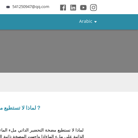
541250947@qq.com
Arabic
لماذا لا تستطيع مضخة التحضير الذاتي ملء الماء？
الذاتية على ملء الماءإذا واجهت المضخة ذاتية الت