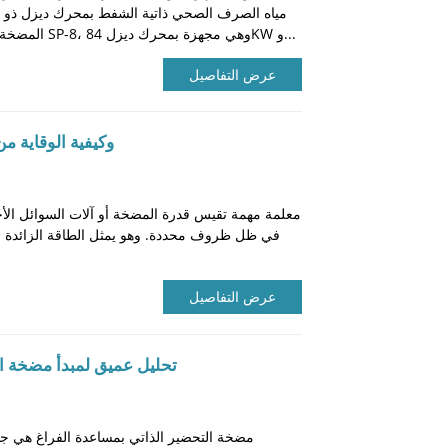
مياه الصرف الصحي ذاتية الشفط بمحرك ديزل ذو تد
المضخة لمضخة الصرف الصحي ذاتية الشفط SP-8، وهي مجهزة بمحرك ديزل 84KW و...
عرض التفاصيل
ما هو NPSH وكيفية الو
في ظل ظروف محددة. وهو يمثل الطاقة الزائدة 
عرض التفاصيل
تحليل عميق لمبدأ مضخة ال
مضخة التحضير الذاتي بمساعدة الفراغ هي جه