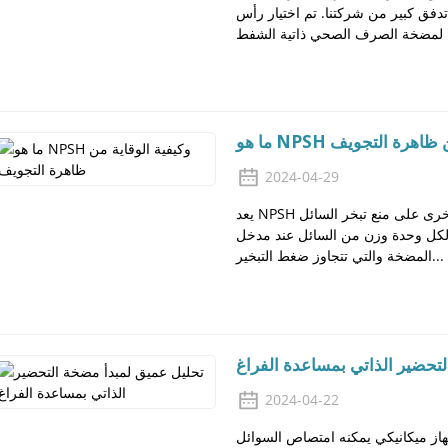
فق كبير من شركتنا. تم اختيار رأس
قاية من ظاهرة التجويف
2024-04-29
يعد NPSH معلمة مهمة تقيس قدرة المضخة أو آلات السوائل الأخرى على منع تبخر السائل
لكل وحدة وزن من السائل عند مدخل
المضخة والتي تتجاوز ضغط التبخير...
تحضير الذاتي بمساعدة الفراغ
2024-04-22
از ميكانيكي يمكنه امتصاص السوائل