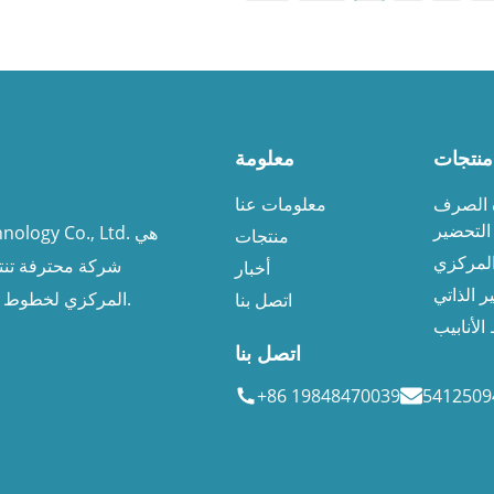
منتجات
معلومة
 الصرف
معلومات عنا
التحضير
منتجات
لمركزي
شركة محترفة تنت
أخبار
 الذاتي
المركزي لخطوط الأنابيب، ومضخات التحضير الذاتي لمحركات الديزل.
اتصل بنا
لأنابيب
اتصل بنا
+86 19848470039
541250