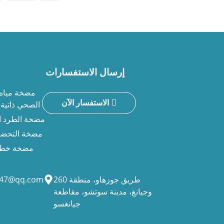
إرسال الاستفسارات
مضخة مياه
الاستفسار الآن
الصحي ذاتية 
مضخة الطرد ا
مضخة التحضير
مضخة خط ا
260 طريق جوزهاو، منطقة
947@qq.com
وجيانغ، مدينة سوتشو، مقاطعة
جيانغسو