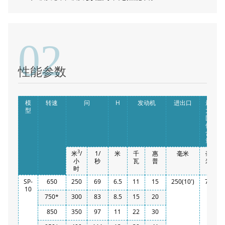
02
性能参数
a
模
转速
问
H
发动机
进出口
最
型
大
固
体
含
量
3
米
/
1/
米
千
惠
毫米
毫
小
秒
瓦
普
米
时
SP-
650
250
69
6.5
11
15
250(10')
76
10
750*
300
83
8.5
15
20
850
350
97
11
22
30