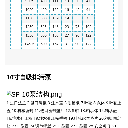
950*
400
111
13
30
41
1050
450
125
16
45
61
1150
500
139
19
55
75
1250
525
146
23
75
102
1350
550
153
27
90
122
1450*
600
167
31
90
122
10寸自吸排污泵
1.进口法兰 2.进口阀板 3.注水盖 6.耐磨板 7.叶轮 8.泵体 9.叶轮上
盖 10.机械密封 11.进口密封垫片 12.泵轴 13.轴承体 14.轴承盖
16.注水孔压板 18.注水孔压板手柄 19.叶轮螺丝垫片 20.阀板固定
块 23.O型圈 24.调节螺丝 26.O型圈 27.O型圈 28.安全阀门 30.