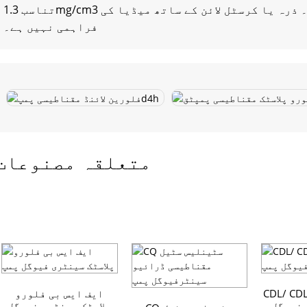
تناسب 1.3mg/cm3 سے بڑا ہے۔ کوئی بیکار دوڑ نہیں ہے۔ ذرہ یا کرسٹل لائن کے ساتھ میڈیا کی
فراہمی نہیں ہے۔
متعلقہ مصنوعات
CDL/  عمودی ملٹی
ایف ایس بی فلورو
فیوگل
پلاسٹک سینٹری فیوگل