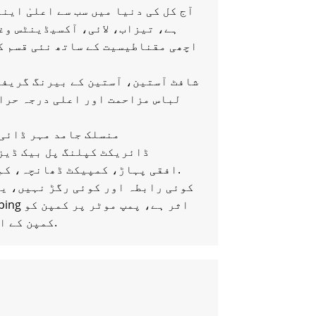
ہے، تیزاب، لائی، آکسیڈینٹس وغ
لباس مزاحمت اور اعلی درجہ حرار
6. منسلک جامد مہر ڈائ
8. ڈائریکٹ کپلنگ پل بیک ڈ
9. افقی پہاڑ، کمپیکٹ ڈھانچہ، کم آواز، چھوٹے کمپن، چھوٹے قبضے اور مستحکم آپریشن.
کم کرنے اور cavitations کمپن کے اثرات میں پمپ جب موٹر کے اثرات.