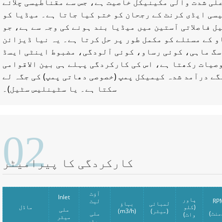
علی شدت والی مکینیکل خاصیت ہے، جس سے مقناطیسی چلائے
سی ایڈی کرنٹ کے رجحان کو ختم کیا جاتا ہے۔ میڈیا کو
ل فاصلاتی آستین میں میڈیا بند ہونے کی وجہ سے ہے، جو
و کے مسئلے کو مکمل طور پر حل کرتا ہے۔ یہ نیا ڈیزائن
سگ ماہی، کوئی رساو، کوئی آلودگی، مضبوط اینٹی ایسڈ
صیات رکھتا ہے، اس کی کارکردگی پہلے ہی بین الاقوامی
گے درآمد شدہ کیمیکل پمپ (خصوصی دھاتی پمپ) کی جگہ لے
سکتا ہے۔ یا سٹینلیس سٹیل)۔
02
کارکردگی کا پیرامیٹر
آؤٹ
Inlet
پاور
RP
لیٹ
لمبائی
بہاؤ
(کلو
ماڈل
ملی
(میٹر)
(m3/h)
ملی
واٹ)
میٹر
میٹر