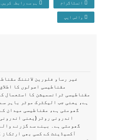
انسٹاگرام
ہم سے رابطہ کریں۔
واٹس ایپ
غیر رساو فلورین لائننگ مقناطی
مقناطیسی اصولوں کا اطلاق 
مقناطیسی ٹرانسمیشن کا استعمال کر
ہے، یعنی جب الیکٹرک موٹر باہر سے
گھومتی ہے، مقناطیسی میدان کے ت
اندرونی روٹر (یعنی اندرونی 
گھومتی ہے۔ بہنے سے گزرنے والے 
آکسیڈینٹ کے کسی بھی ارتکاز ک