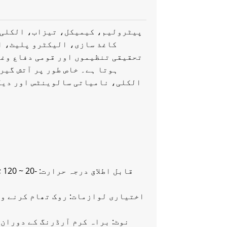
پیٹرولیم، کیمیکل، تیزاب، الکلی،
کاغذ سازی، الیکٹرو پلیٹ، ا
تحقیقی تنظیموں اور قومی دفاع وغیر
ہوتا ہے۔ خاص طور پر آتش گیر
الکلی، نامیاتی سالوینٹس اور دیگر
اختیاری لوازمات: روک تھام کرنے وا
نوٹ: براہ کرم آرڈرنگ کے دوران 