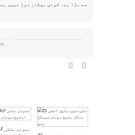
ISW افقی پائپ لائن
CDLF
نٹرفیوگل پمپ
اسٹیج سینٹر