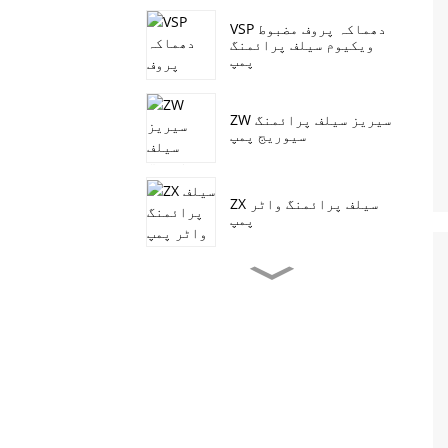
VSP دھماکہ پروف مضبوط
ویکیوم سیلف پرائمنگ
پمپ
ZW سیریز سیلف پرائمنگ
سیوریج پمپ
ZX سیلف پرائمنگ واٹر
پمپ
جے سیریز سیلف پرائمنگ
سیوریج پمپ
CDL/ CDLF عمودی ملٹی
اسٹیج سینٹرفیوگل پمپ