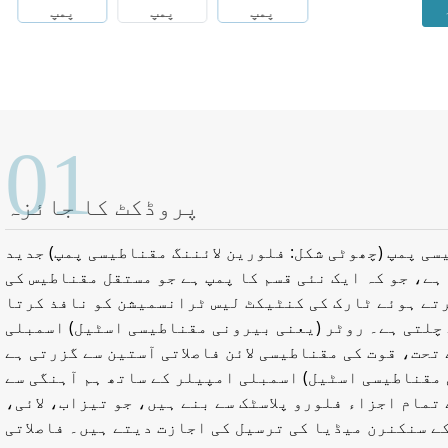
01
پروڈکٹ کا جائزہ
سی پمپ (چھوٹی شکل: فلورین لائننگ مقناطیسی پمپ) جدید
ہے، جو کہ ایک نئی قسم کا پمپ ہے جو مستقل مقناطیس کی
تے ہوئے ٹارک کی کنٹیکٹ لیس ٹرانسمیشن کو نافذ کرتا
 چلتی ہے۔ روٹر (یعنی بیرونی مقناطیسی اسٹیل) اسمبلی
حت، قوت کی مقناطیسی لائن فاصلاتی آستین سے گزرتی ہے
مقناطیسی اسٹیل) اسمبلی امپیلر کے ساتھ ہم آہنگی سے
تمام اجزاء فلورو پلاسٹک سے بنے ہیں، جو تیزاب، لائی،
ے سنکنرن میڈیا کی ترسیل کی اجازت دیتے ہیں۔ فاصلاتی