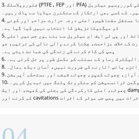
3. فلوروپلاسٹک (PTFE، FEP اور PFA) آج کل کی دنیا میں سب سے اعلیٰ اینٹی کورروسیو میٹریل
یرہ کے کسی بھی ارتکاز کے سنکنرن میڈیا سے پاک رہیں۔
4. اچھی مقناطیسیت کے ساتھ نئی قسم کا مستقل مقناطیس، اعلی درجہ حرارت مزاحم اور کوئی
ڈی میگنیٹائزیشن کا انتخاب نہیں کیا گیا ہے۔
5. شافٹ آستین، آستین کے بیرنگ گریفائٹ اور پی ٹی ایف ای میٹریل سے بنے ہوں جس میں اعلی
ت کے خلاف مزاحمت، چکنا کرنے والی نالی کی ترتیب، جو
پمپ کی کام کرنے کی زندگی کی ضمانت دیتی ہے۔
ی الیکٹرک رساو کے مسئلے کو مکمل طور پر حل کرتی ہے۔
یزائن، پائپ اتارنے کی ضرورت نہیں، آسان دیکھ بھال۔
10. کوئی رابطہ اور کوئی رگڑ نہیں، یوگمن ٹرانسمیشن کو سنکرونک پلنگ میں تبدیل کریں۔
چھوٹے، اعلی کارکردگی کی بجلی کی کھپت، اور ایک damping اثر ہے، پمپ موٹر پر کمپن کو
04