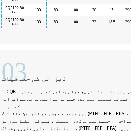
160F
CQB100-80-
100
80
100
20
15
29
125F
CQB100-80-
100
80
100
32
18.5
29
160F
03
ڈیزائن کی خصوصیات
1. CQB-F نان لیکیج فلورین لائننگ مقناطیسی پمپ مکمل سگ ماہی، کوئی رساو، کوئی آلودگی
 قسم کا صنعتی پمپ ہے، جسے ہم نے اپنی مرضی سے ڈیزائن
کیا ہے۔
2. پورے پمپ کے جسم کو فلورین لائننگ (PTFE، FEP، PEA) کے ساتھ کاسٹ آئرن سے sintered اور
 اجزاء جیسے پمپ باڈی، امپیلر، پمپ کور مکمل طور پر
ل ہوتے ہیں۔