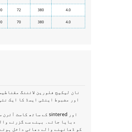
00
72
380
4.0
00
70
380
4.0
اور مضبوط اینٹی ایسڈ کا ایک نئی
دبایا جائے۔ بہنے سے گزرنے والے
دبایا جاتا ہے اور فلورو پلاسٹک (PTFE، FEP، PFA) کو ڈھانپنے والے دھاتی داخ