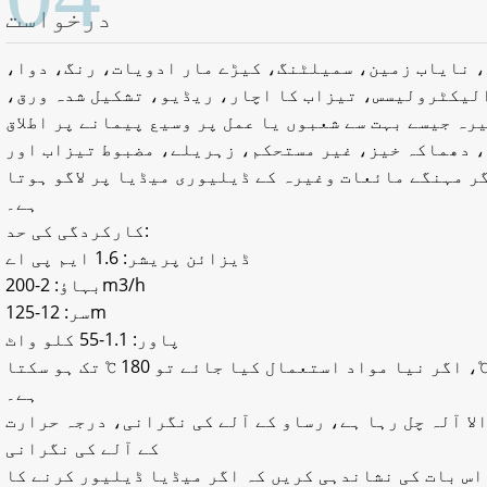
درخواست
 نایاب زمین، سمیلٹنگ، کیڑے مار ادویات، رنگ، دوا،
لیکٹرولیسس، تیزاب کا اچار، ریڈیو، تشکیل شدہ ورق،
ہ جیسے بہت سے شعبوں یا عمل پر وسیع پیمانے پر اطلاق
، دھماکہ خیز، غیر مستحکم، زہریلے، مضبوط تیزاب اور
 مہنگے مائعات وغیرہ کے ڈیلیوری میڈیا پر لاگو ہوتا
ہے۔
کارکردگی کی حد:
ڈیزائن پریشر: 1.6 ایم پی اے
بہاؤ: 2-200m3/h
سر: 12-125m
پاور: 1.1-55 کلو واٹ
قابل اطلاق درجہ حرارت: -20 ~ 120 ℃، اگر نیا مواد استعمال کیا جائے تو 180 ℃ تک ہو سکتا
ہے۔
لا آلہ چل رہا ہے، رساو کے آلے کی نگرانی، درجہ حرارت
کے آلے کی نگرانی
اس بات کی نشاندہی کریں کہ اگر میڈیا ڈیلیور کرنے کا