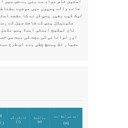
آستین خاص مواد سے بنی ہے جس میں ا
جانے والے پمپوں میں موجود مقناطی
لیک کیے بغیر پمپ کرنے کا مقصد اسٹی
مکینیکل پمپ کے شافٹ سیل کے رسا
نان لیکیج اینٹی ایسڈ پمپ مکمل 
اور توانائی کی بچت کی بہت سی خصو
معیار تک پہنچ چکی ہے، اس طرح مہن
این پی ایچ ایس
M
وولٹیج
کارکردگی
(٪)
(v)
(m)
(ر/منٹ)