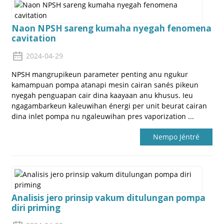
Naon NPSH sareng kumaha nyegah fenomena
cavitation
2024-04-29
NPSH mangrupikeun parameter penting anu ngukur
kamampuan pompa atanapi mesin cairan sanés pikeun
a
nyegah penguapan cair dina kaayaan anu khusus. Ieu
ngagambarkeun kaleuwihan énergi per unit beurat cairan
dina inlet pompa nu ngaleuwihan pres vaporization ...
Nempo Jéntré
Analisis jero prinsip vakum ditulungan pompa
diri priming