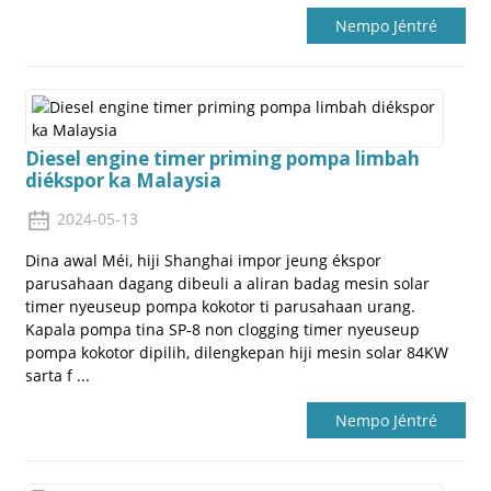
Nempo Jéntré
Diesel engine timer priming pompa limbah
diékspor ka Malaysia
2024-05-13
Dina awal Méi, hiji Shanghai impor jeung ékspor
parusahaan dagang dibeuli a aliran badag mesin solar
timer nyeuseup pompa kokotor ti parusahaan urang.
Kapala pompa tina SP-8 non clogging timer nyeuseup
pompa kokotor dipilih, dilengkepan hiji mesin solar 84KW
sarta f ...
Nempo Jéntré