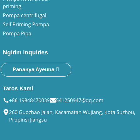
priming
Pompa centrifugal
Self Priming Pompa
Pompa Pipa
Ngirim Inquiries
Pananya Ayeuna
Taros Kami
+86 19848470039
541250947@qq.com
260 Guozhao Jalan, Kacamatan Wujiang, Kota Suzhou,
Propinsi Jiangsu