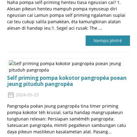
Naha pompa self-priming henteu tiasa ngeusian cai? 1.
Alesan pikeun henteu mampuh pompa nyeuseup diri
ngeusian cai Lamun pompa self priming ngalaman suplai
cai teu cukup salila pamakéan, éta kamungkinan alatan
alesan di handap ieu:1. Segel aci rusak: The ...
Nempo Jéntré
Self priming pompa kokotor pangropéa poean
jeung pituduh pangropéa
2024-05-23
Pangropéa poéan jeung pangropéa tina timer priming
pompa kokotor téh krusial, sarta handap mangrupakeun
tungtunan relevan: Persiapan saméméh pangropéa:
Sateuacan pangropéa, mimiti pegatkeun sambungan catu
daya pikeun mastikeun kasalametan alat. Pasang...