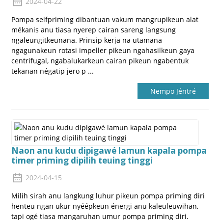
2024-04-22
Pompa selfpriming dibantuan vakum mangrupikeun alat
mékanis anu tiasa nyerep cairan sareng langsung
ngaleungitkeunana. Prinsip kerja na utamana
ngagunakeun rotasi impeller pikeun ngahasilkeun gaya
centrifugal, ngabalukarkeun cairan pikeun ngabentuk
tekanan négatip jero p ...
Nempo Jéntré
Naon anu kudu dipigawé lamun kapala pompa
timer priming dipilih teuing tinggi
2024-04-15
Milih sirah anu langkung luhur pikeun pompa priming diri
henteu ngan ukur nyéépkeun énergi anu kaleuleuwihan,
tapi ogé tiasa mangaruhan umur pompa priming diri.