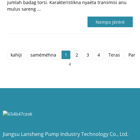
jumlah badag torsi. Karakteristikna nyaéta transmisi anu
mulus sareng ...
Nempo Jéntré
kahiji
saméméhna
1
2
3
4
Teras
Panu
4
Jiangsu Lansheng Pump Industry Technology Co., Ltd.