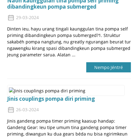
Naon kaunggulan tina pompa self priming
dibandingkeun pompa submerged
29-03-2024
Dinten ieu, hayu urang tingali kaunggulan tina pompa self
priming dibandingkeun pompa submerged?1. Struktur
sakabéh pompa nangtung, nu greatly ngurangan beurat tur
ngawengku kirang spasi dibandingkeun pompa submerged
jeung parameter sarua. Alatan ...
Nempo Jéntré
Jinis couplings pompa diri priming
26-03-2024
Jinis gandeng pompa timer priming kaasup handap:
Gandeng Gear: Ieu tipe umum tina gandeng pompa timer
priming, diwangun ku dua gears béda nu bisa ngirimkeun