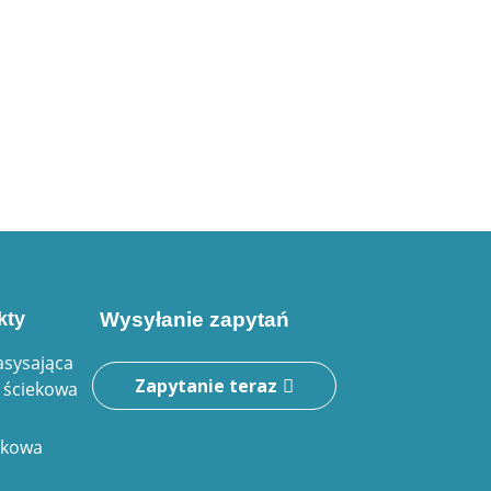
kty
Wysyłanie zapytań
sysająca
Zapytanie teraz
ściekowa
dkowa