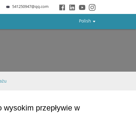
541250947@qq.com
Polish
nażu
 wysokim przepływie w