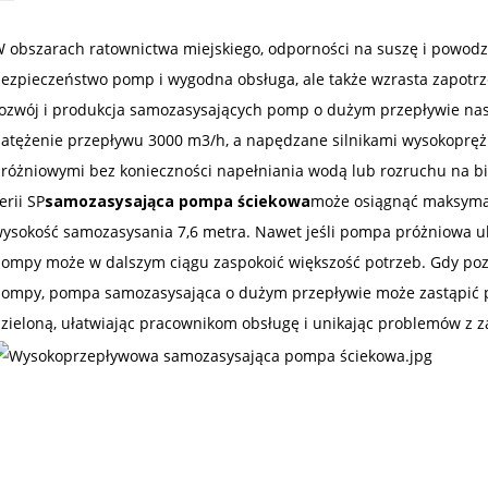
 obszarach ratownictwa miejskiego, odporności na suszę i powodzie
ezpieczeństwo pomp i wygodna obsługa, ale także wzrasta zapotr
ozwój i produkcja samozasysających pomp o dużym przepływie nas
atężenie przepływu 3000 m3/h, a napędzane silnikami wysokoprę
różniowymi bez konieczności napełniania wodą lub rozruchu na bi
erii SP
samozasysająca pompa ściekowa
może osiągnąć maksyma
ysokość samozasysania 7,6 metra. Nawet jeśli pompa próżniowa ul
ompy może w dalszym ciągu zaspokoić większość potrzeb. Gdy pozi
ompy, pompa samozasysająca o dużym przepływie może zastąpić
zieloną, ułatwiając pracownikom obsługę i unikając problemów z 