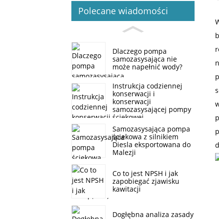
Polecane wiadomości
W
b
r
Dlaczego pompa
samozasysająca nie
n
może napełnić wody?
p
Instrukcja codziennej
s
konserwacji i
konserwacji
w
samozasysającej pompy
ściekowej
p
Samozasysająca pompa
p
ściekowa z silnikiem
Diesla eksportowana do
d
Malezji
Co to jest NPSH i jak
zapobiegać zjawisku
kawitacji
Dogłębna analiza zasady