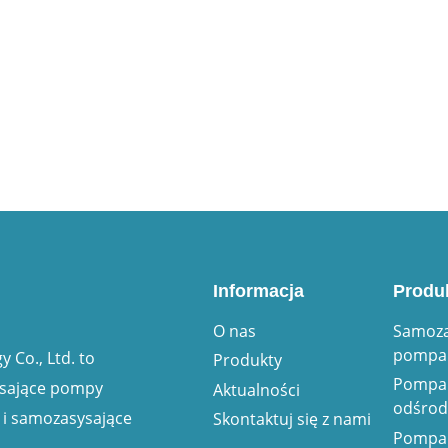
Informacja
Produ
O nas
Samoza
pompa 
 Co., Ltd. to
Produkty
Pompa
ysające pompy
Aktualności
odśro
i samozasysające
Skontaktuj się z nami
Pompa