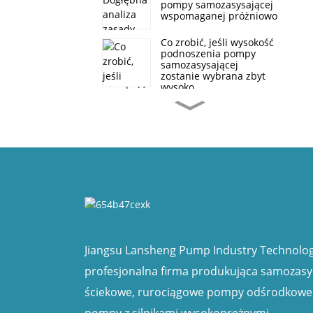
pompy samozasysającej
wspomaganej próżniowo
Co zrobić, jeśli wysokość
podnoszenia pompy
samozasysającej
zostanie wybrana zbyt
wysoko
Zastosowanie pompy
samozasysającej o
wysokim przepływie w
kontroli powodzi i
drenażu
Konstrukcja pompy
ściekowej niezatykającej
się, samozasysającej SP
Jakie są zalety pomp
samozasysających w
porównaniu z pompami
Jiangsu Lansheng Pump Industry Technology
zanurzonymi?
profesjonalna firma produkująca samozas
Rodzaje złączy pomp
ściekowe, rurociągowe pompy odśrodkowe 
samozasysających
pompy z silnikami wysokoprężnymi.