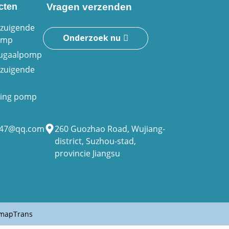
cten
Vragen verzenden
nzuigende
Onderzoek nu
omp
fugaalpomp
nzuigende
iding pomp
947@qq.com
260 Guozhao Road, Wujiang-
district, Suzhou-stad,
provincie Jiangsu
emapTrans