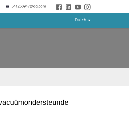
541250947@qq.com
Dutch
n vacuümondersteunde