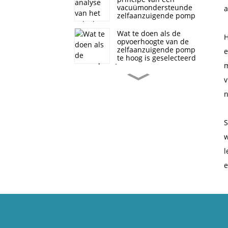
vacuümondersteunde
a
zelfaanzuigende pomp
Wat te doen als de
H
opvoerhoogte van de
zelfaanzuigende pomp
e
te hoog is geselecteerd
m
Toepassing van
v
zelfaanzuigende
pompen met hoog
n
debiet bij
overstromingsbeheersing
en drainage
SP niet-verstopping
S
zelfaanzuigende
w
rioolpompstructuur
l
Wat zijn de voordelen
e
van zelfaanzuigende
pompen ten opzichte
van dompelpompen
Soorten zelfaanzuigende
pompkoppelingen