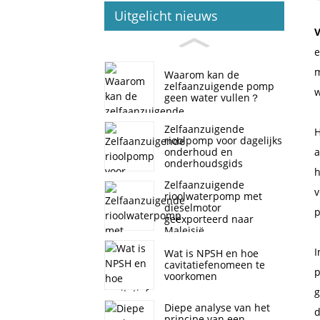
Uitgelicht nieuws
e
m
Waarom kan de
zelfaanzuigende pomp
w
geen water vullen？
Zelfaanzuigende
H
rioolpomp voor dagelijks
onderhoud en
a
onderhoudsgids
h
Zelfaanzuigende
v
rioolwaterpomp met
dieselmotor
p
geëxporteerd naar
Maleisië
I
Wat is NPSH en hoe
cavitatiefenomeen te
p
voorkomen
g
Diepe analyse van het
d
principe van een