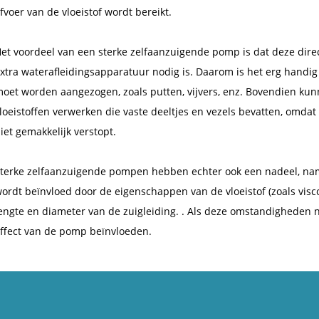
fvoer van de vloeistof wordt bereikt.
et voordeel van een sterke zelfaanzuigende pomp is dat deze direc
xtra waterafleidingsapparatuur nodig is. Daarom is het erg handig
oet worden aangezogen, zoals putten, vijvers, enz. Bovendien ku
loeistoffen verwerken die vaste deeltjes en vezels bevatten, omda
iet gemakkelijk verstopt.
terke zelfaanzuigende pompen hebben echter ook een nadeel, na
ordt beïnvloed door de eigenschappen van de vloeistof (zoals visco
engte en diameter van de zuigleiding. . Als deze omstandigheden ni
ffect van de pomp beïnvloeden.