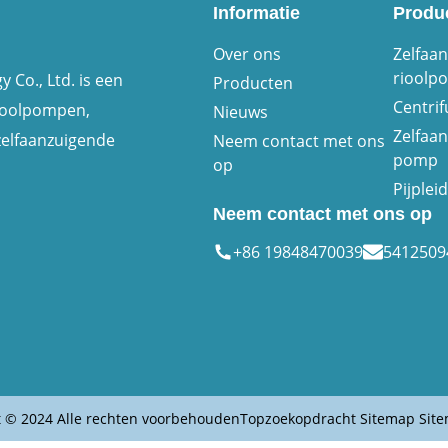
Informatie
Produ
Over ons
Zelfaa
rioolp
Co., Ltd. is een
Producten
Centri
rioolpompen,
Nieuws
Zelfaa
zelfaanzuigende
Neem contact met ons
pomp
op
Pijple
Neem contact met ons op
+86 19848470039
541250
t © 2024 Alle rechten voorbehouden
Topzoekopdracht
Sitemap
Sit