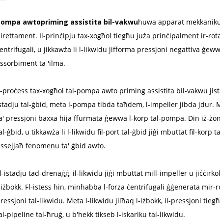
ompa awtopriming assistita bil-vakwu
huwa apparat mekkaniku l
irettament. Il-prinċipju tax-xogħol tiegħu juża prinċipalment ir-rota
entrifugali, u jikkawża li l-likwidu jifforma pressjoni negattiva ġeww
ssorbiment ta 'ilma.
l-proċess tax-xogħol tal-pompa awto priming assistita bil-vakwu jist
stadju tal-ġbid, meta l-pompa tibda taħdem, l-impeller jibda jdur. M
a' pressjoni baxxa hija ffurmata ġewwa l-korp tal-pompa. Din iż-żo
al-ġbid, u tikkawża li l-likwidu fil-port tal-ġbid jiġi mbuttat fil-korp
issejjaħ fenomenu ta' ġbid awto.
l-istadju tad-drenaġġ, il-likwidu jiġi mbuttat mill-impeller u jiċċirkol
-iżbokk. Fl-istess ħin, minħabba l-forza ċentrifugali ġġenerata mir-rot
ressjoni tal-likwidu. Meta l-likwidu jilħaq l-iżbokk, il-pressjoni tieg
al-pipeline tal-ħruġ, u b'hekk tikseb l-iskariku tal-likwidu.