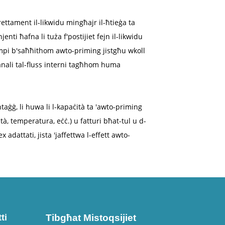
ettament il-likwidu mingħajr il-ħtieġa ta
nti ħafna li tuża f'postijiet fejn il-likwidu
pompi b'saħħithom awto-priming jistgħu wkoll
-kanali tal-fluss interni tagħhom huma
ġ, li huwa li l-kapaċità ta 'awto-priming
tà, temperatura, eċċ.) u fatturi bħat-tul u d-
adattati, jista 'jaffettwa l-effett awto-
ti
Tibgħat Mistoqsijiet