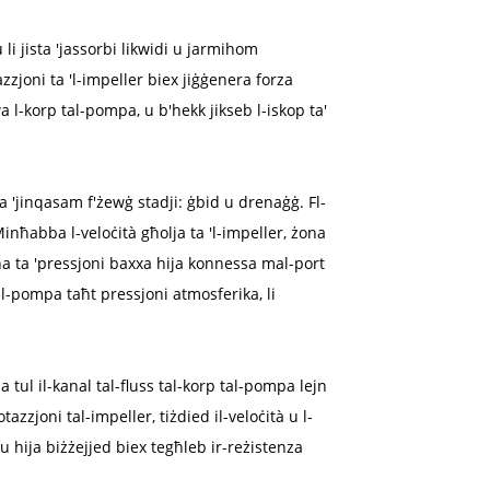
i jista 'jassorbi likwidi u jarmihom
zzjoni ta 'l-impeller biex jiġġenera forza
a l-korp tal-pompa, u b'hekk jikseb l-iskop ta'
a 'jinqasam f'żewġ stadji: ġbid u drenaġġ. Fl-
inħabba l-veloċità għolja ta 'l-impeller, żona
na ta 'pressjoni baxxa hija konnessa mal-port
 tal-pompa taħt pressjoni atmosferika, li
a tul il-kanal tal-fluss tal-korp tal-pompa lejn
azzjoni tal-impeller, tiżdied il-veloċità u l-
ħu hija biżżejjed biex tegħleb ir-reżistenza