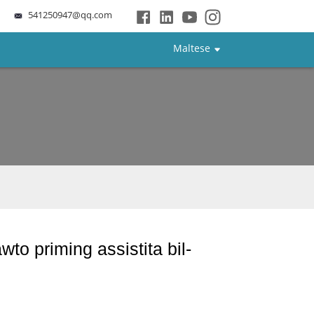
541250947@qq.com
Maltese
wto priming assistita bil-