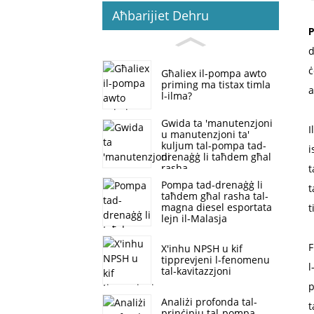
Aħbarijiet Dehru
P
d
ċ
Għaliex il-pompa awto
priming ma tistax timla
a
l-ilma?
Gwida ta 'manutenzjoni
I
u manutenzjoni ta'
kuljum tal-pompa tad-
i
drenaġġ li taħdem għal
rasha
t
Pompa tad-drenaġġ li
t
taħdem għal rasha tal-
magna diesel esportata
t
lejn il-Malasja
F
X'inhu NPSH u kif
tipprevjeni l-fenomenu
l
tal-kavitazzjoni
p
Analiżi profonda tal-
t
prinċipju tal-pompa