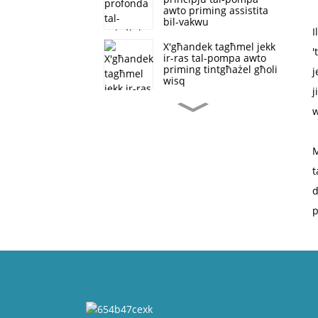
awto priming assistita
bil-vakwu
I
X'għandek tagħmel jekk
'
ir-ras tal-pompa awto
priming tintgħażel għoli
j
wisq
j
Applikazzjoni ta 'Pompa
w
ta' ġbid Awto-Fluss Għoli
fil-Kontroll tal-Għargħar
u Drenaġġ
M
L-istruttura tal-pompa
t
tad-drenaġġ li ma
tagħmilx l-imblukkar tal-
d
SP li ma tagħmilx
p
X'inhuma l-vantaġġi ta
'pompi awto priming
meta mqabbla ma'
pompi mgħaddsa
Tipi ta' igganċjar tal-
pompa awto priming