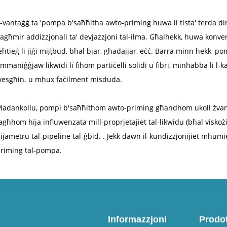
l-vantaġġ ta 'pompa b'saħħitha awto-priming huwa li tista' terda dir
tagħmir addizzjonali ta' devjazzjoni tal-ilma. Għalhekk, huwa konvenje
eħtieġ li jiġi miġbud, bħal bjar, għadajjar, eċċ. Barra minn hekk, 
immaniġġjaw likwidi li fihom partiċelli solidi u fibri, minħabba li l
esgħin. u mhux faċilment misduda.
adankollu, pompi b'saħħithom awto-priming għandhom ukoll żvantaġ
agħhom hija influwenzata mill-proprjetajiet tal-likwidu (bħal viskożi
ijametru tal-pipeline tal-ġbid. . Jekk dawn il-kundizzjonijiet mhumiex 
riming tal-pompa.
Informazzjoni
Prodot