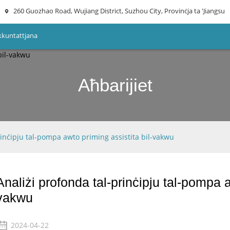
260 Guozhao Road, Wujiang District, Suzhou City, Provinċja ta 'Jiangsu
kkuntattjana
Aħbarijiet
rinċipju tal-pompa awto priming assistita bil-vakwu
Analiżi profonda tal-prinċipju tal-pompa a
vakwu
2024-04-22